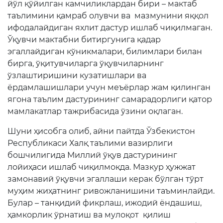
йўл қўйилган камчиликлардан бири – мактаб
таълимини қамраб олувчи ва мазмунини яққол
ифодалайдиган яхлит дастур ишлаб чиқилмаган.
Ўқувчи мактабни битиргунига қадар
эгаллайдиган кўникмалари, билимлари билан
бирга, ўқитувчиларга ўқувчиларнинг
ўзлаштиришини кузатишлари ва
ёрдамлашишлари учун меъёрлар жам қилинган
ягона таълим дастурининг самарадорлиги қатор
мамлакатлар тажрибасида ўзини оқлаган.
Шуни ҳисобга олиб, айни пайтда Ўзбекистон
Республикаси Халқ таълими вазирлиги
бошчилигида Миллий ўқув дастурининг
лойиҳаси ишлаб чиқилмоқда. Мазкур ҳужжат
замонавий ўқувчи эгаллаши керак бўлган тўрт
муҳим жиҳатнинг ривожланишини таъминлайди.
Булар – танқидий фикрлаш, ижодий ёндашиш,
ҳамкорлик ўрнатиш ва мулоқот қилиш