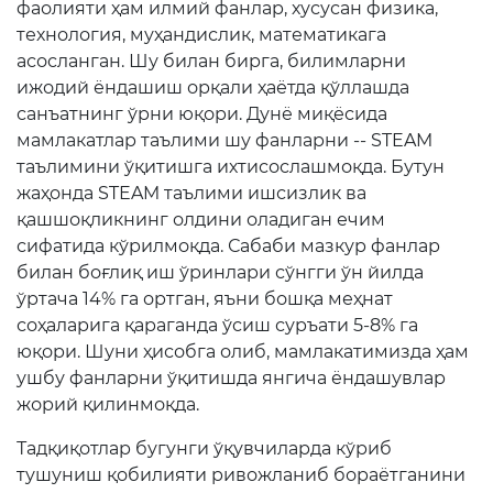
фаолияти ҳам илмий фанлар, хусусан физика,
технология, муҳандислик, математикага
асосланган. Шу билан бирга, билимларни
ижодий ёндашиш орқали ҳаётда қўллашда
санъатнинг ўрни юқори. Дунё миқёсида
мамлакатлар таълими шу фанларни -- STEAM
таълимини ўқитишга ихтисослашмоқда. Бутун
жаҳонда STEAM таълими ишсизлик ва
қашшоқликнинг олдини оладиган ечим
сифатида кўрилмоқда. Сабаби мазкур фанлар
билан боғлиқ иш ўринлари сўнгги ўн йилда
ўртача 14% га ортган, яъни бошқа меҳнат
соҳаларига қараганда ўсиш суръати 5-8% га
юқори. Шуни ҳисобга олиб, мамлакатимизда ҳам
ушбу фанларни ўқитишда янгича ёндашувлар
жорий қилинмоқда.
Тадқиқотлар бугунги ўқувчиларда кўриб
тушуниш қобилияти ривожланиб бораётганини