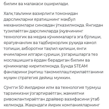
билим ва малакаси оширилади.
Халқ таълими вазирлиги томонидан
дарсликларни яратишнинг мақбул
механизмлари синовдан ўтказилмоқда. Янгидан
тузилаётган дарсликларда ўқувчининг
технологик ва медиа кўникмаларга эга бўлиши,
яратувчанлик ва тадбиркорлик руҳида камол
топиши, ахборотни таҳлил қилиши, янги
ечимларни илгари суриши, ўзгаришларга тез
мослашишига ёрдам берадиган билим ва
кўникмалар киритилмоқда. Бунда STEAM
фанларини ўқитиш такомиллаштирилаётганини
муҳим стратегия дейиш мумкин.
Сўнгги 50 йилдирки илм ва технология турмуш
тарзимизни ўзгартираётган, жамиятни
ривожлантираётган драйвер вазифасини ўтаб
келмоқда. Жаҳондаги йирик компанияларнинг