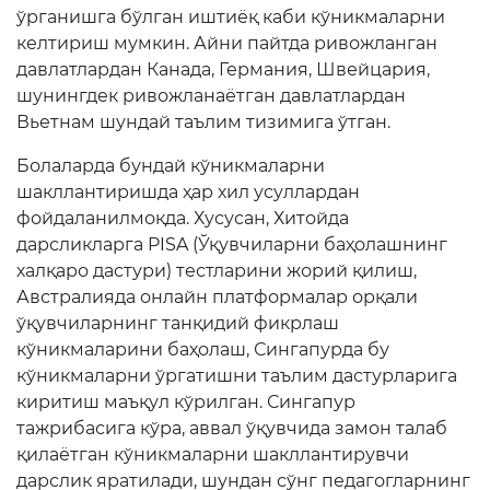
ўрганишга бўлган иштиёқ каби кўникмаларни
келтириш мумкин. Айни пайтда ривожланган
давлатлардан Канада, Германия, Швейцария,
шунингдек ривожланаётган давлатлардан
Вьетнам шундай таълим тизимига ўтган.
Болаларда бундай кўникмаларни
шакллантиришда ҳар хил усуллардан
фойдаланилмоқда. Хусусан, Хитойда
дарсликларга PISA (Ўқувчиларни баҳолашнинг
халқаро дастури) тестларини жорий қилиш,
Австралияда онлайн платформалар орқали
ўқувчиларнинг танқидий фикрлаш
кўникмаларини баҳолаш, Сингапурда бу
кўникмаларни ўргатишни таълим дастурларига
киритиш маъқул кўрилган. Сингапур
тажрибасига кўра, аввал ўқувчида замон талаб
қилаётган кўникмаларни шакллантирувчи
дарслик яратилади, шундан сўнг педагогларнинг