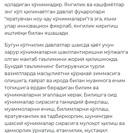
қоладиган кўникмадир. Янгилик ва кашфиётлар
энг кўп қилинаётган давлат фуқаролари
"яратувчан ноу-ҳау кўникмалари"га эга, яъни
улар инновацион фикрлаб, янгилик киритиш
иштиёқи билан яшашади.
Бугун кўпчилик давлатлар шахсда ҳаёт учун
зарур кўникмаларни шакллантиришни мўлжалга
олган мактаб таълимини жорий қилишмоқда.
Бундай таълимнинг битирувчиси турли
вазиятларда масъулиятни қўрқмай зиммасига
олишига, ғайрат ва ирода билан муаммога ечим
топишига ёрдам берадиган билим ва
кўникмаларни эгаллаши керак. Билишга оид
кўникмалар сирасига танқидий фикрлаш,
муаммоларни ечиш, билимларни қўллаш,
яратувчанлик ва тадбиркорлик, шунингдек
шахсий кўникмалар сирасига мулоқот қилиш ва
ҳамкорлик ўрнатиш, етакчилик, мустақил