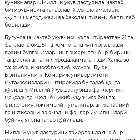
кўникмалари. Миллий ўқув дастурида мактаб
битирувчисига талаблар, ўқув юкламалари,
ўқитиш методикаси ва баҳолаш тизими белгилаб
берилади.
Бугунгача мактаб ўқувчиси ўзлаштираётган 21 та
фанларга оид 51 та компетенцияни эгаллаши
лозим бўлган. Уларнинг аксарияти бир-бирини
такрорлаган, аниқ ифодаланмаган эди. Халқаро
тажрибани ҳисобга олиб, хусусан Буюк
Британиянинг Кембриж университети
мутахассислари иштирокида бу талаб қайта
кўрилди. Миллий ўқув дастурида фанларнинг
мақсадидан келиб чиқиб, ўқувчига бешта:
филология, ижтимоий-гуманитар, аниқ, табиий
ва иқтисодий ва амалий фанлар йўналишлари
бўйича ягона талаб қўйилади.
Миллий ўқув дастурини тайёрлашда яна бир
муҳим жиҳат ҳисобга олинди – энди ҳар бир синф