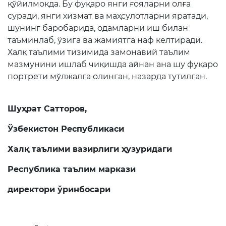
қўйилмоқда. Бу фуқаро янги ғояларни олға
суради, янги хизмат ва маҳсулотларни яратади,
шунинг баробарида, одамларни иш билан
таъминлаб, ўзига ва жамиятга наф келтиради.
Халқ таълими тизимида замонавий таълим
мазмунини ишлаб чиқишда айнан ана шу фуқаро
портрети мўлжалга олинган, назарда тутилган.
Шуҳрат Сатторов,
Ўзбекистон Республикаси
Халқ таълими вазирлиги ҳузуридаги
Республика таълим маркази
директори ўринбосари