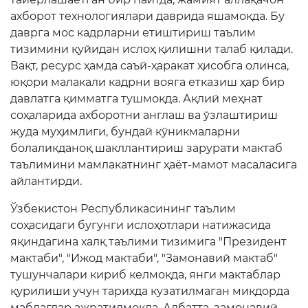
Электрон шаҳодатнома
ахборот технологиялари даврида яшамоқда. Бу
Рақамли кутубхона
даврга мос кадрларни етиштириш таълим
тизимини қуйидан ислоҳ қилишни талаб қилади.
Ягона электрон тизим
Вақт, ресурс ҳамда саъй-ҳаракат ҳисобга олинса,
юқори малакали кадрни вояга етказиш ҳар бир
Малака ошириш
давлатга қимматга тушмоқда. Ақлий меҳнат
соҳаларида ахборотни англаш ва ўзлаштириш
Ахборот хизмати
жуда муҳимлиги, бундай кўникмаларни
болаликданоқ шакллантириш зарурати мактаб
Пресс-релизлар
таълимини мамлакатнинг ҳаёт-мамот масаласига
айлантирди.
ОАВ биз ҳақимизда
Ўзбекистон Республикасининг таълим
Маърузалар
соҳасидаги бугунги ислоҳотлари натижасида
Галерея
яқиндагина халқ таълими тизимига "Президент
мактаби", "Ижод мактаби", "Замонавий мактаб"
Видеогалерея
тушунчалари кириб келмоқда, янги мактаблар
қурилиши учун тарихда кузатилмаган миқдорда
Ахборот хизмати
маблағлар ажратилмоқда. Албатта, замонавий