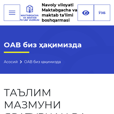
Navoiy viloyati
Maktabgacha va
ЎЗБ
maktab ta’limi
boshqarmasi
Фаолият
ОАВ биз ҳақимизда
Раҳбарият
Бошқарма тузилмаси
Асосий
ОАВ биз ҳақимизда
Миссия, мақсад ва
вазифалар
Реквизитлар
ТАЪЛИМ
Боғланиш
МАЗМУНИ
Халқаро алоқалар