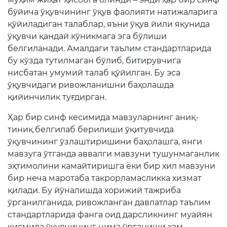
бўйича ўқувчининг ўқув фаолияти натижаларига
қўйиладиган талаблар, яъни ўқув йили якунида
ўқувчи қандай кўникмага эга бўлиши
белгиланади. Амалдаги таълим стандартларида
бу кўзда тутилмаган бўлиб, битирувчига
нисбатан умумий талаб қўйилган. Бу эса
ўқувчидаги ривожланишни баҳолашда
қийинчилик туғдирган.
Ҳар бир синф кесимида мавзуларнинг аниқ-
тиниқ белгилаб берилиши ўқитувчида
ўқувчининг ўзлаштиришини баҳолашга, янги
мавзуга ўтганда аввалги мавзуни тушунмаганлик
эҳтимолини камайтиришга ёки бир хил мавзуни
бир неча маротаба такрорламасликка хизмат
қилади. Бу йўналишда хорижий тажриба
ўрганилганида, ривожланган давлатлар таълим
стандартларида фанга оид дарсликнинг муайян
қисмида ўқувчининг нима ўрганиши ҳам