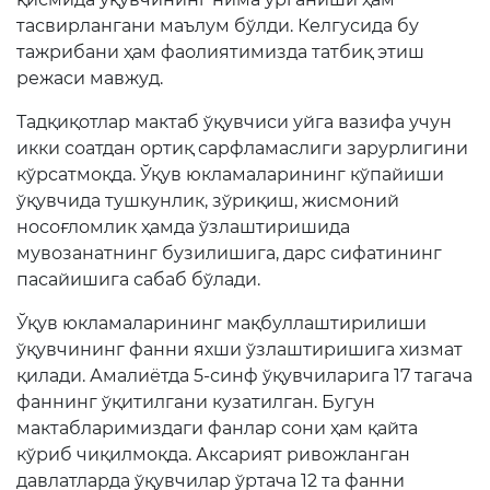
тасвирлангани маълум бўлди. Келгусида бу
тажрибани ҳам фаолиятимизда татбиқ этиш
режаси мавжуд.
Тадқиқотлар мактаб ўқувчиси уйга вазифа учун
икки соатдан ортиқ сарфламаслиги зарурлигини
кўрсатмоқда. Ўқув юкламаларининг кўпайиши
ўқувчида тушкунлик, зўриқиш, жисмоний
носоғломлик ҳамда ўзлаштиришида
мувозанатнинг бузилишига, дарс сифатининг
пасайишига сабаб бўлади.
Ўқув юкламаларининг мақбуллаштирилиши
ўқувчининг фанни яхши ўзлаштиришига хизмат
қилади. Амалиётда 5-синф ўқувчиларига 17 тагача
фаннинг ўқитилгани кузатилган. Бугун
мактабларимиздаги фанлар сони ҳам қайта
кўриб чиқилмоқда. Аксарият ривожланган
давлатларда ўқувчилар ўртача 12 та фанни