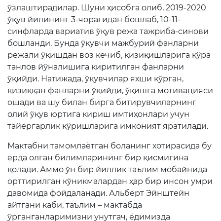
ўзлаштирадилар. Шуни ҳисобга олиб, 2019-2020
ўқув йилининг 3-чорагидан бошлаб, 10-11-
синфларда вариатив ўқув режа тажриба-синови
бошланди. Бунда ўқувчи мажбурий фанларни
режали ўқишдан воз кечиб, қизиқишларига кўра
танлов йўналишига киритилган фанларни
ўқийди. Натижада, ўқувчилар яхши кўрган,
қизиққан фанларни ўқийди, ўқишга мотивацияси
ошади ва шу билан бирга битирувчиларнинг
олий ўқув юртига кириш имтиҳонлари учун
тайёргарлик кўришларига имконият яратилади.
Мактабни тамомлаётган боланинг хотирасида бу
ерда олган билимларининг бир қисмигина
қолади. Аммо ўн бир йиллик таълим мобайнида
орттирилган кўникмалардан ҳар бир инсон умри
давомида фойдаланади. Альберт Эйнштейн
айтгани каби, таълим – мактабда
ўрганганларимизни унутгач, ёдимизда