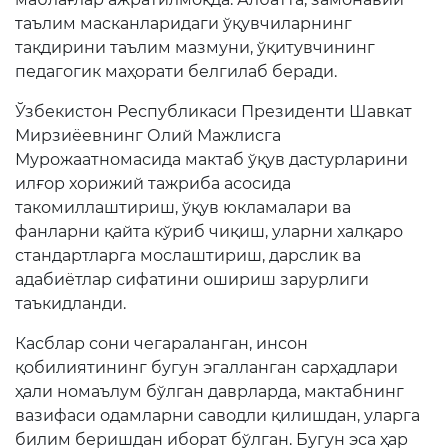
таълим масканларидаги ўқувчиларнинг
Матбуот анжуманлари
тақдирини таълим мазмуни, ўқитувчининг
Конференциялар
педагогик маҳорати белгилаб беради.
Ёрдам
Ўзбекистон Республикаси Президенти Шавкат
Мирзиёевнинг Олий Мажлисга
Танловлар
Мурожаатномасида мактаб ўқув дастурларини
илғор хорижий тажриба асосида
Аккредитация
такомиллаштириш, ўқув юкламалари ва
Инфографика
фанларни қайта кўриб чиқиш, уларни халқаро
стандартларга мослаштириш, дарслик ва
Корупцияга қарши кураш
адабиётлар сифатини ошириш зарурлиги
таъкидланди.
Murojaatlar
Касблар сони чегараланган, инсон
Эълонлар
қобилиятининг бугун эгалланган сарҳадлари
ҳали номаълум бўлган даврларда, мактабнинг
Янгиликлар
вазифаси одамларни саводли қилишдан, уларга
билим беришдан иборат бўлган. Бугун эса ҳар