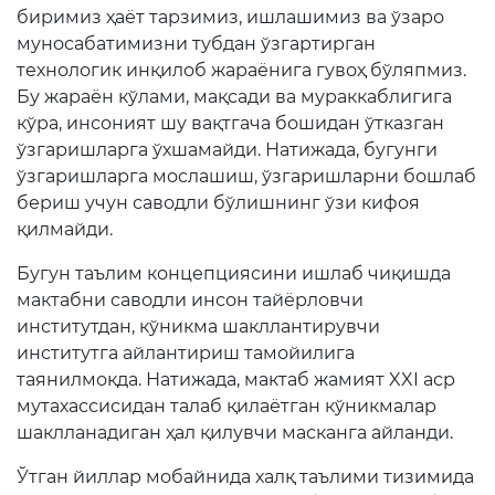
Очиқ маълумотлар
биримиз ҳаёт тарзимиз, ишлашимиз ва ўзаро
муносабатимизни тубдан ўзгартирган
Очиқ бюджет
технологик инқилоб жараёнига гувоҳ бўляпмиз.
Бу жараён кўлами, мақсади ва мураккаблигига
ОЧИҚ МАЪЛУМОТЛАР
(ПФ-6247)
кўра, инсоният шу вақтгача бошидан ўтказган
ўзгаришларга ўхшамайди. Натижада, бугунги
Очиқ маълумотлар
ўзгаришларга мослашиш, ўзгаришларни бошлаб
тўплами
бериш учун саводли бўлишнинг ўзи кифоя
қилмайди.
Хужжатлар
Бугун таълим концепциясини ишлаб чиқишда
мактабни саводли инсон тайёрловчи
институтдан, кўникма шакллантирувчи
институтга айлантириш тамойилига
таянилмоқда. Натижада, мактаб жамият XXI аср
мутахассисидан талаб қилаётган кўникмалар
шаклланадиган ҳал қилувчи масканга айланди.
Ўтган йиллар мобайнида халқ таълими тизимида