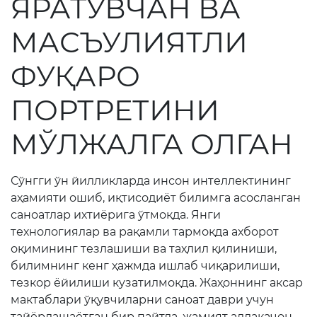
ЯРАТУВЧАН ВА
Очиқ мажлислар ўтказиш
режалари
МАСЪУЛИЯТЛИ
ФУҚАРО
Таълим
ПОРТРЕТИНИ
Таҳлилий маълумотлар
Таълимга доир терминлар
МЎЛЖАЛГА ОЛГАН
Kelajak markazi
Сўнгги ўн йилликларда инсон интеллектининг
Ҳисоботлар
аҳамияти ошиб, иқтисодиёт билимга асосланган
саноатлар ихтиёрига ўтмоқда. Янги
технологиялар ва рақамли тармоқда ахборот
Интерактив хизматлар
оқимининг тезлашиши ва таҳлил қилиниши,
Электрон кундалик
билимнинг кенг ҳажмда ишлаб чиқарилиши,
тезкор ёйилиши кузатилмоқда. Жаҳоннинг аксар
1-синфга қабул
мактаблари ўқувчиларни саноат даври учун
тайёрлашаётган бир пайтда, жамият аллақачон