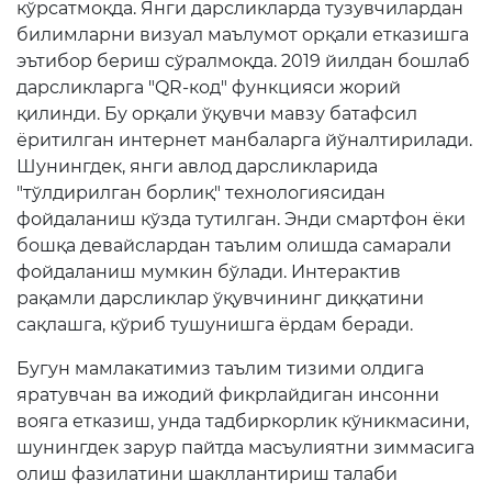
кўрсатмоқда. Янги дарсликларда тузувчилардан
билимларни визуал маълумот орқали етказишга
эътибор бериш сўралмоқда. 2019 йилдан бошлаб
дарсликларга "QR-код" функцияси жорий
қилинди. Бу орқали ўқувчи мавзу батафсил
ёритилган интернет манбаларга йўналтирилади.
Шунингдек, янги авлод дарсликларида
"тўлдирилган борлиқ" технологиясидан
фойдаланиш кўзда тутилган. Энди смартфон ёки
бошқа девайслардан таълим олишда самарали
фойдаланиш мумкин бўлади. Интерактив
рақамли дарсликлар ўқувчининг диққатини
сақлашга, кўриб тушунишга ёрдам беради.
Бугун мамлакатимиз таълим тизими олдига
яратувчан ва ижодий фикрлайдиган инсонни
вояга етказиш, унда тадбиркорлик кўникмасини,
шунингдек зарур пайтда масъулиятни зиммасига
олиш фазилатини шакллантириш талаби