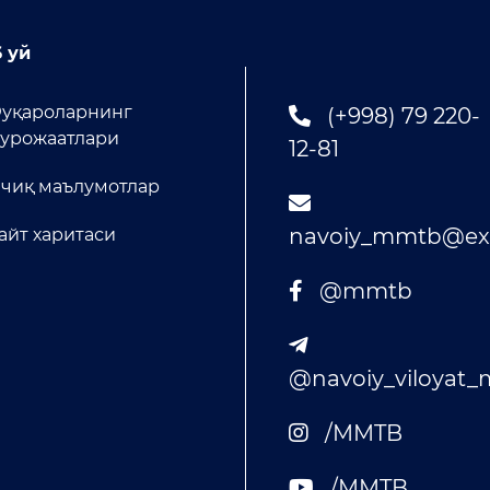
 уй
уқароларнинг
(+998) 79 220-
урожаатлари
12-81
чиқ маълумотлар
navoiy_mmtb@exa
айт харитаси
@mmtb
@navoiy_viloyat
/MMTB
/MMTB