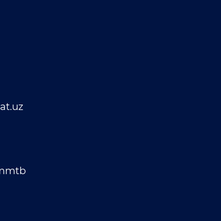
t.uz
_mmtb