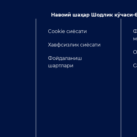
Навоий шаҳар Шодлик кўчаси-6
Cookie сиёсати
Ф
м
Хавфсизлик сиёсати
О
Фойдаланиш
шартлари
С