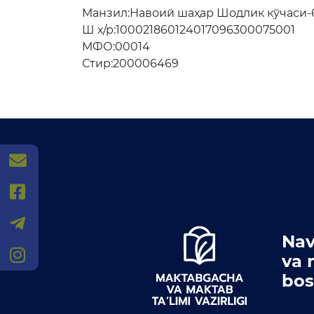
Манзил:Навоий шаҳар Шодлик кўчаси-
Очиқ мажлислар ўтказиш
Ш х/р:100021860124017096300075001
режалари
МФО:00014
Стир:200006469
navoiy_mmtb@exat.uz
@mmtb
@navoiy_viloyat_mmtb
Nav
/MMTB
va 
bos