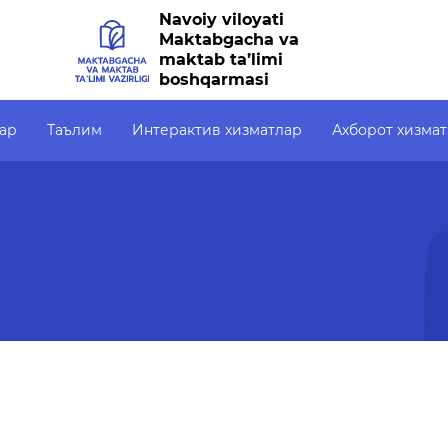
Navoiy viloyati
Maktabgacha va
maktab ta’limi
boshqarmasi
ар
Таълим
Интерактив хизматлар
Ахборот хизма
Интерактив хизматлар
Ахборот хизмати
Очиқ
Электрон кундалик
Пресс-релизлар
Очиқ
р
1-синфга қабул
ОАВ биз ҳақимизда
ОЧИҚ
(ПФ-6
Электрон шаҳодатнома
Маърузалар
Очиқ
Рақамли кутубхона
Галерея
тўпл
Ягона электрон тизим
Видеогалерея
Малака ошириш
Ахборот хизмати