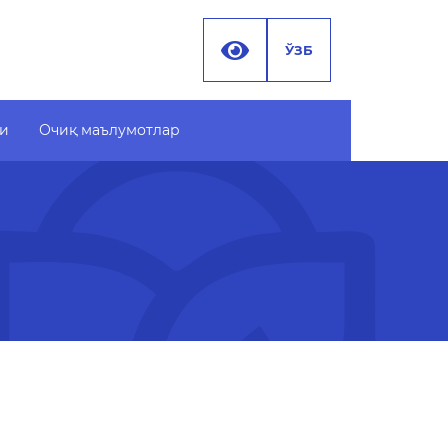
ЎЗБ
ти
Очиқ маълумотлар
 маълумотлар
Хужжатлар
 бюджет
 МАЪЛУМОТЛАР
247)
 маълумотлар
ами