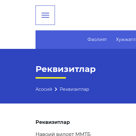
Фаолият
Хужжатл
Фаолият
Таълим
Реквизитлар
Раҳбарият
Таҳлилий маълумотлар
Бошқарма тузилмаси
Таълимга доир терминла
Асосий
Реквизитлар
Миссия, мақсад ва
Kelajak markazi
вазифалар
Ҳисоботлар
Реквизитлар
Реквизитлар
Боғланиш
Навоий вилоят ММТБ
Халқаро алоқалар