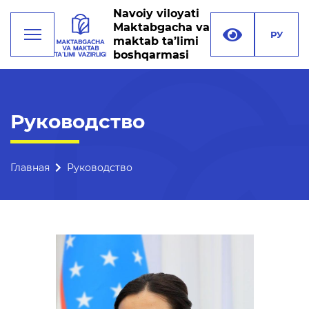
Navoiy viloyati
Maktabgacha va
РУ
maktab ta’limi
boshqarmasi
Деятельность
Руководство
Руководство
Структура управления
Главная
Руководство
Миссия, цели и задачи
Реквизиты
Контакты
Международные
отношения