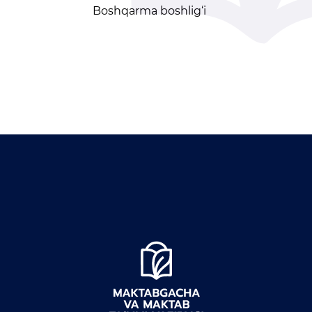
Электронный аттестат
Boshqarma boshlig‘i
Электронная библиотека
Единая электронная
система
Повышение
квалификации
Информационная служба
Пресс релизы
СМИ о Нас
Доклады
Галерея
Видеогалерея