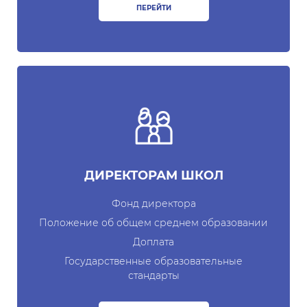
ПЕРЕЙТИ
Пресс-служба
Пресс конференции
Конференции
Помощь
Конкурсы
Аккредитация
ДИРЕКТОРАМ ШКОЛ
Инфографика
Фонд директора
Korrupsiyaga qarshi kurash
Положение об общем среднем образовании
Доплата
Murojaatlar
Государственные образовательные
Объявления
стандарты
Новости