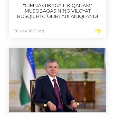
“GIMNASTIKAGA ILK QADAM"
MUSOBAQASINING VILOYAT
BOSQICHI GʻOLIBLARI ANIQLANDI
28 май 2025 год