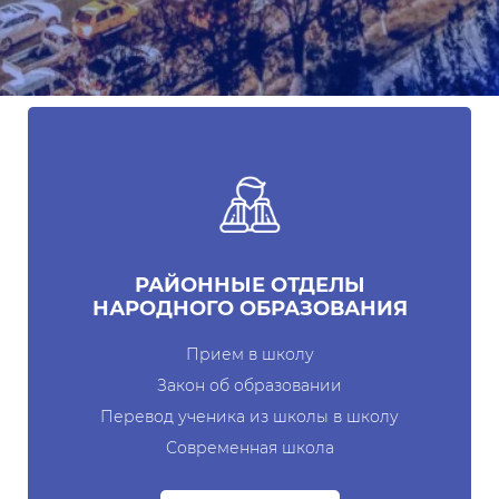
Электронный аттестат
Электронная библиотека
Единая электронная
система
Повышение
квалификации
Информационная служба
РАЙОННЫЕ ОТДЕЛЫ
Пресс релизы
НАРОДНОГО ОБРАЗОВАНИЯ
СМИ о Нас
Прием в школу
Закон об образовании
Доклады
Перевод ученика из школы в школу
Галерея
Современная школа
Видеогалерея