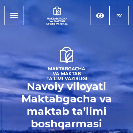
РУ
Деятельность
Руководство
Структура управления
Navoiy viloyati
Миссия, цели и задачи
Maktabgacha va
Реквизиты
maktab ta’limi
Контакты
boshqarmasi
Международные
отношения