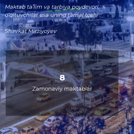
rejalari
Maktab ta’lim va tarbiya poydevori,
o‘qituvchilar esa uning tamal toshi
Ta'lim
Shavkat Mirziyoyev
Tahliliy ma'lumotlar
Ta'limga doir terminlar
Kelajak markazi
Hisobotlar
24469
O'qituvchilar
Interaktiv xizmatlar
Elektron kundalik
1-sinfga qabul
Elektron shahodatnoma