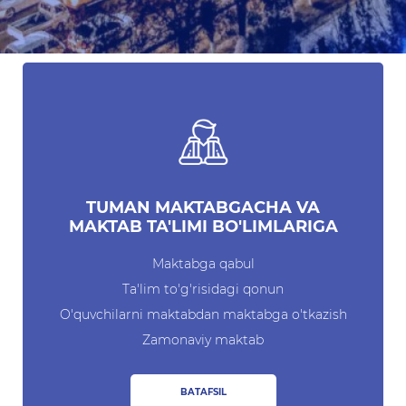
Raqamli kutubxona
Yagona elektron tizim
Malaka oshirish
Axborot xizmati
Press-relizlar
TUMAN MAKTABGACHA VA
OAV biz haqimizda
MAKTAB TA'LIMI BO'LIMLARIGA
Ma'ruzalar
Maktabga qabul
Ta'lim to'g'risidagi qonun
Galereya
O'quvchilarni maktabdan maktabga o'tkazish
Videogalereya
Zamonaviy maktab
Axborot xizmati
BATAFSIL