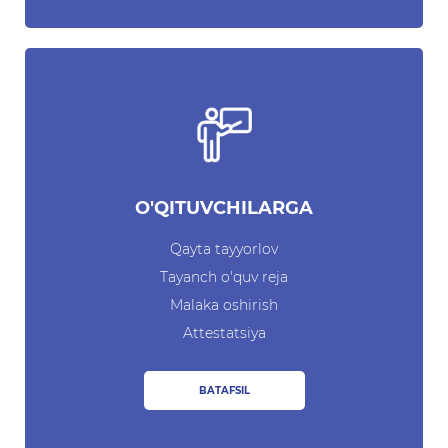
Ochiq byudjet
OCHIQ MA'LUMOTLAR (PF-
6247)
Ochiq ma'lumotlar to'plami
Hujjatlar
O'QITUVCHILARGA
Qayta tayyorlov
Tayanch o'quv reja
Malaka oshirish
Attestatsiya
BATAFSIL