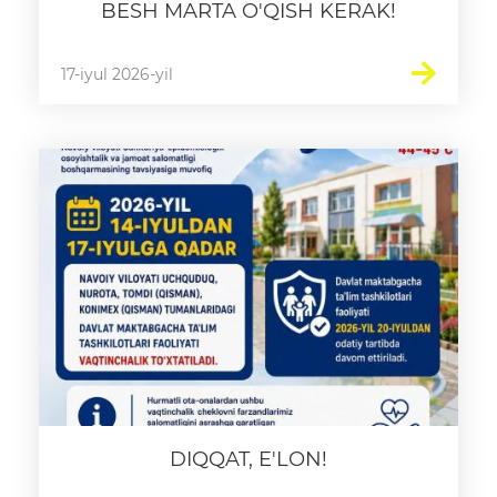
BESH MARTA O'QISH KERAK!
17-iyul 2026-yil
DIQQAT, E'LON!