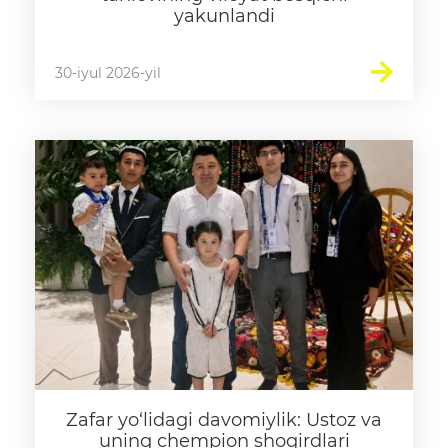
yakunlandi
30-iyul 2026-yil
Zafar yo‘lidagi davomiylik: Ustoz va
uning chempion shogirdlari