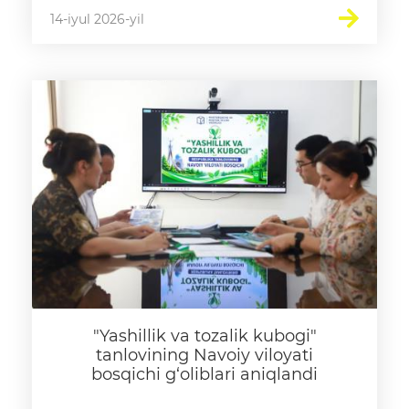
14-iyul 2026-yil
"Yashillik va tozalik kubogi"
tanlovining Navoiy viloyati
bosqichi g‘oliblari aniqlandi