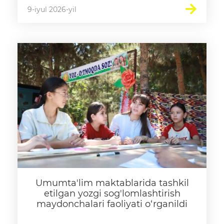
9-iyul 2026-yil
Umumta'lim maktablarida tashkil
etilgan yozgi sog'lomlashtirish
maydonchalari faoliyati o‘rganildi