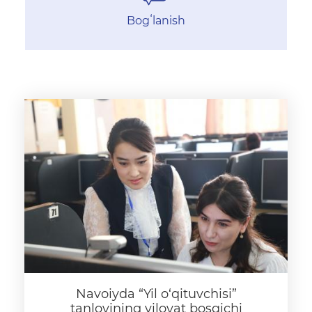
Bogʻlanish
Navoiyda “Yil o‘qituvchisi”
tanlovining viloyat bosqichi