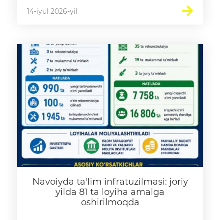
14-iyul 2026-yil
Navoiyda ta'lim infratuzilmasi: joriy
yilda 81 ta loyiha amalga
oshirilmoqda