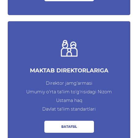
Matbuot anjumanlari
Konferensiyalar
Yordam
Tanlovlar
Akkreditatsiya
Infografika
MAKTAB DIREKTORLARIGA
Korrupsiyaga qarshi kurash
Direktor jamg'armasi
Murojaatlar
Umumiy o'rta ta'lim to'g'risidagi Nizom
Ustama haq
E'lonlar
Davlat ta'lim standartlari
Yangiliklar
BATAFSIL
Ochiq ma'lumotlar