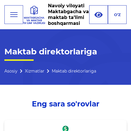
Navoiy viloyati
Maktabgacha va
O‘Z
maktab ta’limi
boshqarmasi
Faoliyat
Maktab direktorlariga
Rahbariyat
Boshqarma tuzilmasi
Asosiy
Xizmatlar
Maktab direktorlariga
Missiya, maqsad va vazifalar
Rekvizitlar
Eng sara so'rovlar
Bogʻlanish
Xalqaro aloqalar
Ochiq majlislar o'tkazish