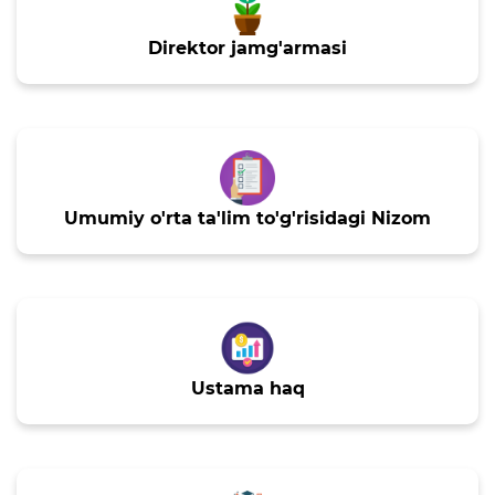
rejalari
Direktor jamg'armasi
Ta'lim
Tahliliy ma'lumotlar
Ta'limga doir terminlar
Umumiy o'rta ta'lim to'g'risidagi Nizom
Kelajak markazi
Hisobotlar
Interaktiv xizmatlar
Elektron kundalik
Ustama haq
1-sinfga qabul
Elektron shahodatnoma