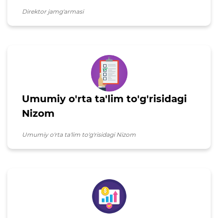
Direktor jamg'armasi
Ochiq byudjet
OCHIQ MA'LUMOTLAR (PF-
6247)
Ochiq ma'lumotlar to'plami
Hujjatlar
Umumiy o'rta ta'lim to'g'risidagi
Nizom
Umumiy o'rta ta'lim to'g'risidagi Nizom