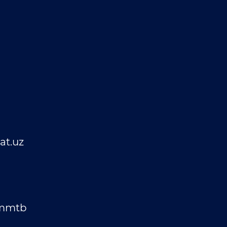
t.uz
_mmtb