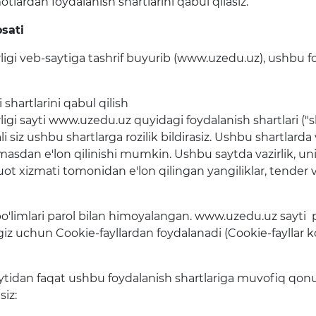
otlardan foydalanish shartlarini qabul qilasiz.
Matbuot anjumanlari
osati
Konferensiyalar
rligi veb-saytiga tashrif buyurib (www.uzedu.uz), ushbu foy
Yordam
Tanlovlar
 shartlarini qabul qilish
rligi sayti www.uzedu.uz quyidagi foydalanish shartlari ("s
Akkreditatsiya
siz ushbu shartlarga rozilik bildirasiz. Ushbu shartlarda vaq
sdan e'lon qilinishi mumkin. Ushbu saytda vazirlik, uning
Infografika
t xizmati tomonidan e'lon qilingan yangiliklar, tender va
Korrupsiyaga qarshi kurash
limlari parol bilan himoyalangan. www.uzedu.uz sayti pa
Murojaatlar
giz uchun Cookie-fayllardan foydalanadi (Cookie-fayllar
E'lonlar
Yangiliklar
ytidan faqat ushbu foydalanish shartlariga muvofiq qon
siz: