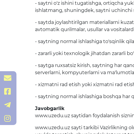
- saytni o'z ishini tugatishga, ortiqcha y
ishlatmang, shuningdek, saytni uchinchi s
- saytda joylashtirilgan materiallarni ku
avtomatik qurilmalar, usullar va vositalar
- saytning normal ishlashiga to'sqinlik q
- zararli yoki texnologik jihatdan zararli b
- saytga ruxsatsiz kirish, saytning har qa
serverlarni, kompyuterlarni va ma'lumotlar 
navoiy_mmtb@exat.uz
- xizmatni rad etish yoki xizmatni rad eti
@mmtb
- saytning normal ishlashiga boshqa har qa
@navoiy_viloyat_mmtb
Javobgarlik
www.uzedu.uz saytidan foydalanish sizning
/MMTB
www.uzedu.uz sayti tarkibi Vazirlikning ol