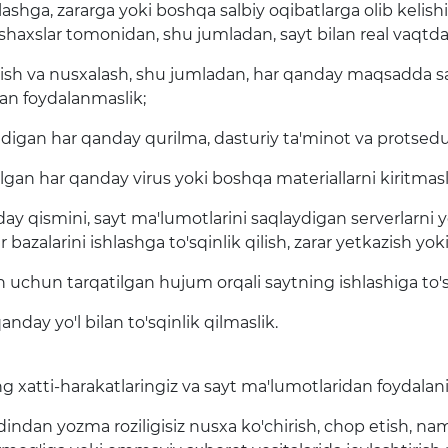
uklashga, zararga yoki boshqa salbiy oqibatlarga olib kel
haxslar tomonidan, shu jumladan, sayt bilan real vaqtda i
zatish va nusxalash, shu jumladan, har qanday maqsadda s
dan foydalanmaslik;
iladigan har qanday qurilma, dasturiy ta'minot va protsed
o'lgan har qanday virus yoki boshqa materiallarni kiritmasl
nday qismini, sayt ma'lumotlarini saqlaydigan serverlarni 
bazalarini ishlashga to'sqinlik qilish, zarar yetkazish yok
sh uchun tarqatilgan hujum orqali saytning ishlashiga to's
nday yo'l bilan to'sqinlik qilmaslik.
 xatti-harakatlaringiz va sayt ma'lumotlaridan foydalanis
dindan yozma roziligisiz nusxa ko'chirish, chop etish, nam