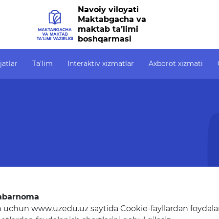
Navoiy viloyati
Maktabgacha va
maktab ta’limi
boshqarmasi
jatlar
Ta'lim
Interaktiv xizmatlar
Axborot xizmati
Interaktiv xizmatlar
Axborot xizmati
Ochiq
Elektron kundalik
Press-relizlar
Ochiq
1-sinfga qabul
OAV biz haqimizda
OCHIQ
6247)
Elektron shahodatnoma
Ma'ruzalar
Ochiq
Raqamli kutubxona
Galereya
Yagona elektron tizim
Videogalereya
xabarnoma
sh uchun www.uzedu.uz saytida Cookie-fayllardan foydal
Malaka oshirish
Axborot xizmati