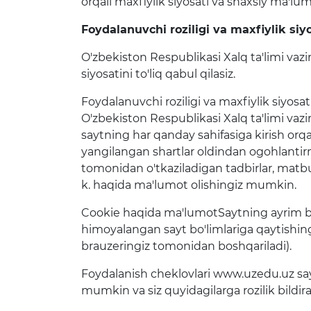
orqali maxfiylik siyosati va shaxsiy ma'lum
Ochiq majlislar o'tkazish
rejalari
Foydalanuvchi roziligi va maxfiylik siy
O'zbekiston Respublikasi Xalq ta'limi vazi
siyosatini to'liq qabul qilasiz.
Foydalanuvchi roziligi va maxfiylik siyosati
O'zbekiston Respublikasi Xalq ta'limi vazi
saytning har qanday sahifasiga kirish orqali 
yangilangan shartlar oldindan ogohlantirma
tomonidan o'tkaziladigan tadbirlar, matbuo
k. haqida ma'lumot olishingiz mumkin.
Cookie haqida ma'lumotSaytning ayrim bo'
himoyalangan sayt bo'limlariga qaytishin
brauzeringiz tomonidan boshqariladi).
Foydalanish cheklovlari www.uzedu.uz sa
mumkin va siz quyidagilarga rozilik bildira