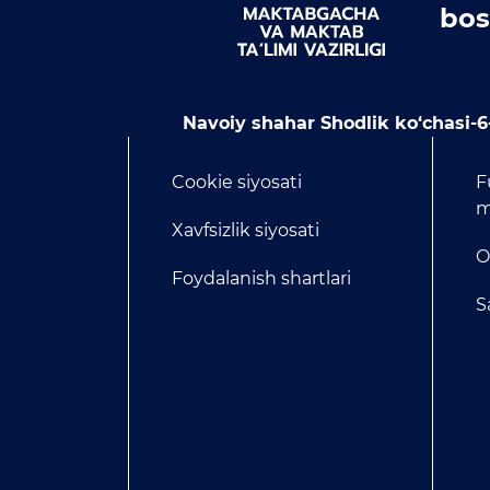
bos
Navoiy shahar Shodlik ko‘chasi-6
Cookie siyosati
F
m
Xavfsizlik siyosati
O
Foydalanish shartlari
S