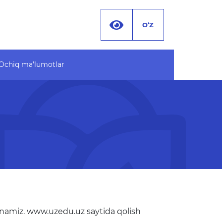
O‘Z
Ochiq ma'lumotlar
 ma'lumotlar
Hujjatlar
 byudjet
 MA'LUMOTLAR (PF-
 ma'lumotlar to'plami
anamiz. www.uzedu.uz saytida qolish