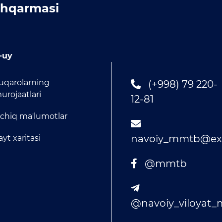
hqarmasi
-uy
uqarolarning
(+998) 79 220-
urojaatlari
12-81
chiq ma'lumotlar
navoiy_mmtb@exa
ayt xaritasi
@mmtb
@navoiy_viloyat