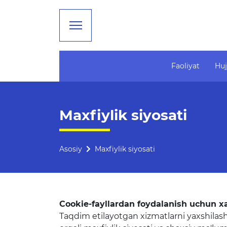
Faoliyat
Huj
Faoliyat
Ta'lim
Maxfiylik siyosati
Rahbariyat
Tahliliy ma'lumotlar
Boshqarma tuzilmasi
Ta'limga doir terminlar
Asosiy
Maxfiylik siyosati
Missiya, maqsad va vazifalar
Kelajak markazi
Rekvizitlar
Hisobotlar
Bogʻlanish
Cookie-fayllardan foydalanish uchun 
Xalqaro aloqalar
Taqdim etilayotgan xizmatlarni yaxshila