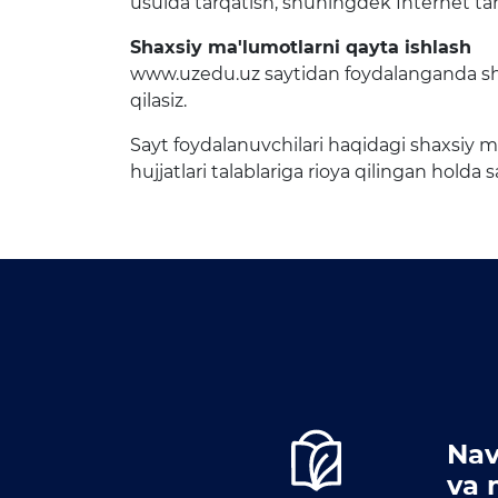
usulda tarqatish, shuningdek Internet ta
Shaxsiy ma'lumotlarni qayta ishlash
www.uzedu.uz saytidan foydalanganda shaxs
qilasiz.
Sayt foydalanuvchilari haqidagi shaxsiy 
hujjatlari talablariga rioya qilingan holda 
Nav
va 