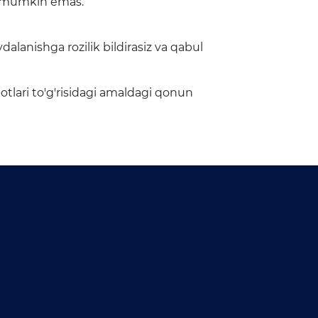
sh mumkin emas.
lanishga rozilik bildirasiz va qabul
tlari to'g'risidagi amaldagi qonun