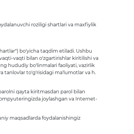
dalanuvchi roziligi shartlari va maxfiylik
hartlar") bo'yicha taqdim etiladi. Ushbu
ti-vaqti bilan o'zgartirishlar kiritilishi va
 hududiy bo'linmalari faoliyati, vazirlik
 tanlovlar to'g'risidagi ma'lumotlar va h.
rolni qayta kiritmasdan parol bilan
 kompyuteringizda joylashgan va Internet-
uniy maqsadlarda foydalanishingiz