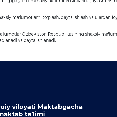
rmog'iga yoki ommaviy axborot vositalarida joylashtiri
iy ma'lumotlarni to'plash, qayta ishlash va ulardan foyda
ma'lumotlar O'zbekiston Respublikasining shaxsiy ma'lumo
saqlanadi va qayta ishlanadi.
oiy viloyati Maktabgacha
maktab ta’limi