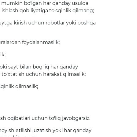
ishi mumkin bo'lgan har qanday usulda
shlash qobiliyatiga to'sqinlik qilmang;
aytga kirish uchun robotlar yoki boshqa
uralardan foydalanmaslik;
ik;
yoki sayt bilan bog'liq har qanday
i to'xtatish uchun harakat qilmaslik;
qinlik qilmaslik;
h oqibatlari uchun to'liq javobgarsiz.
oyish etilishi, uzatish yoki har qanday