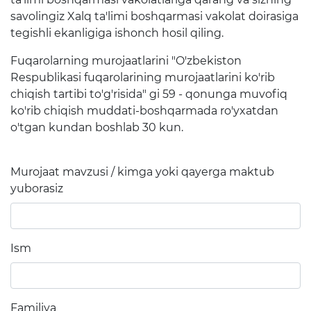
rejalari
savolingiz Xalq ta'limi boshqarmasi vakolat doirasiga
tegishli ekanligiga ishonch hosil qiling.
Ta'lim
Fuqarolarning murojaatlarini "O'zbekiston
Respublikasi fuqarolarining murojaatlarini ko'rib
Tahliliy ma'lumotlar
chiqish tartibi to'g'risida" gi 59 - qonunga muvofiq
ko'rib chiqish muddati-boshqarmada ro'yxatdan
Ta'limga doir terminlar
o'tgan kundan boshlab 30 kun.
Kelajak markazi
Hisobotlar
Murojaat mavzusi / kimga yoki qayerga maktub
yuborasiz
Interaktiv xizmatlar
Elektron kundalik
Ism
1-sinfga qabul
Elektron shahodatnoma
Familiya