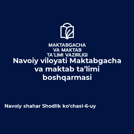
Ochiq byudjet
OCHIQ MA'LUMOTLAR (PF-
6247)
Ochiq ma'lumotlar to'plami
Hujjatlar
Navoiy viloyati Maktabgacha
va maktab ta’limi
boshqarmasi
Navoiy shahar Shodlik ko‘chasi-6-uy