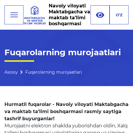
Navoiy viloyati
Maktabgacha va
O‘Z
maktab ta’limi
boshqarmasi
Faoliyat
Fuqarolarning murojaatlari
Rahbariyat
Boshqarma tuzilmasi
Asosiy
Fuqarolarning murojaatlari
Missiya, maqsad va vazifalar
Rekvizitlar
Hurmatli fuqarolar - Navoiy viloyati Maktabgacha
Bogʻlanish
va maktab ta’limi boshqarmasi rasmiy saytiga
tashrif buyurganlar!
Xalqaro aloqalar
Murojaatni elektron shaklda yuborishdan oldin, Xalq
ta'limi boshqarmasi vakolatlariga qarang va sizning
Ochiq majlislar o'tkazish