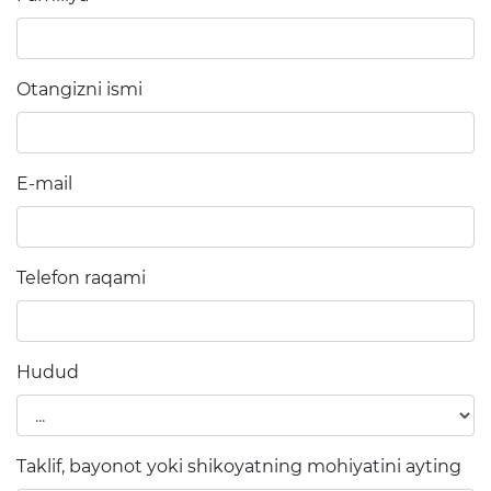
Raqamli kutubxona
Yagona elektron tizim
Otangizni ismi
Malaka oshirish
Axborot xizmati
E-mail
Press-relizlar
OAV biz haqimizda
Telefon raqami
Ma'ruzalar
Galereya
Hudud
Videogalereya
Axborot xizmati
Taklif, bayonot yoki shikoyatning mohiyatini ayting