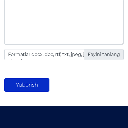
Matbuot anjumanlari
Konferensiyalar
Yordam
Tanlovlar
Akkreditatsiya
Formatlar docx, doc, rtf, txt, jpeg, jpg, png, df, xls,
Infografika
xlsx, zip, rar
Korrupsiyaga qarshi kurash
Murojaatlar
Yuborish
E'lonlar
Yangiliklar
Ochiq ma'lumotlar