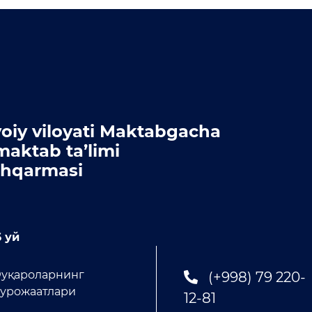
oiy viloyati Maktabgacha
maktab ta’limi
hqarmasi
 уй
уқароларнинг
(+998) 79 220-
урожаатлари
12-81