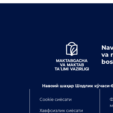
Nav
va 
bos
Навоий шаҳар Шодлик кўчаси-6
Cookie сиёсати
Ф
м
Хавфсизлик сиёсати