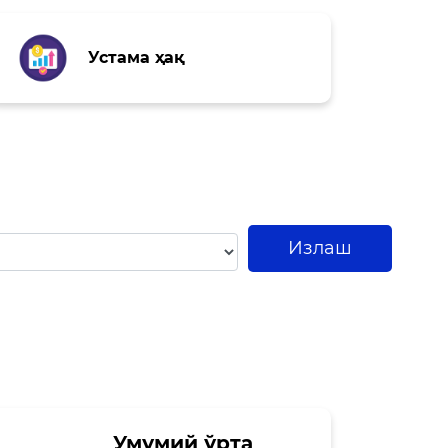
Устама ҳақ
Излаш
Умумий ўрта