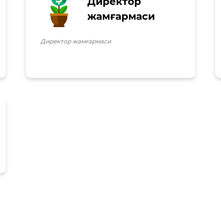
Директор
жамғармаси
Директор жамғармаси