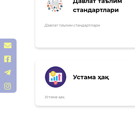
Давлат таълим
стандартлари
Давлат таълим стандартлари
navoiy_mmtb@exat.uz
@mmtb
@navoiy_viloyat_mmtb
Устама ҳақ
/MMTB
Устама ҳақ