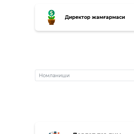
Очиқ мажлислар ўтказиш
Директор жамғармаси
режалари