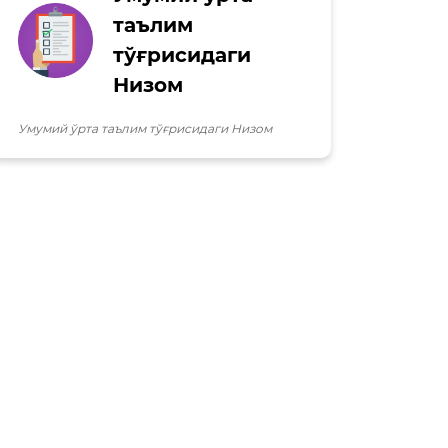
таълим
тўғрисидаги
Низом
Умумий ўрта таълим тўғрисидаги Низом