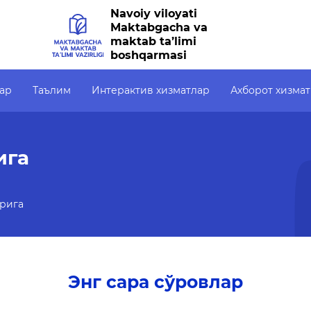
Navoiy viloyati
Maktabgacha va
maktab ta’limi
boshqarmasi
ар
Таълим
Интерактив хизматлар
Ахборот хизма
Интерактив хизматлар
Ахборот хизмати
Очиқ
ига
Электрон кундалик
Пресс-релизлар
Очиқ
р
1-синфга қабул
ОАВ биз ҳақимизда
ОЧИҚ
(ПФ-6
рига
Электрон шаҳодатнома
Маърузалар
Очиқ
Рақамли кутубхона
Галерея
тўпл
Ягона электрон тизим
Видеогалерея
Энг сара сўровлар
Малака ошириш
Ахборот хизмати