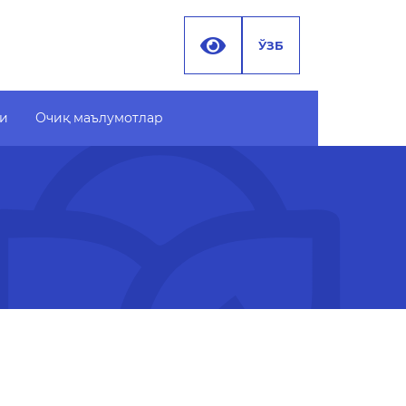
ЎЗБ
ти
Очиқ маълумотлар
 маълумотлар
Хужжатлар
 бюджет
 МАЪЛУМОТЛАР
247)
 маълумотлар
ами