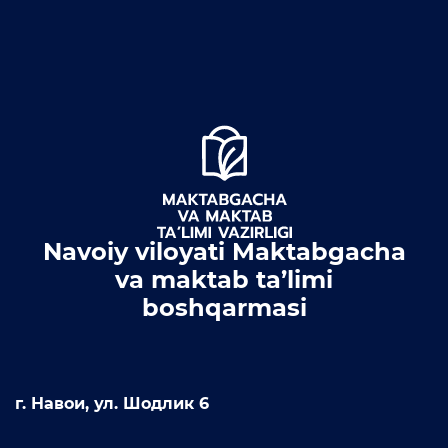
Пресс-служба
Пресс конференции
Конференции
Помощь
Конкурсы
Аккредитация
Navoiy viloyati Maktabgacha
Инфографика
va maktab ta’limi
boshqarmasi
Korrupsiyaga qarshi kurash
Murojaatlar
Объявления
г. Навои, ул. Шодлик 6
Новости