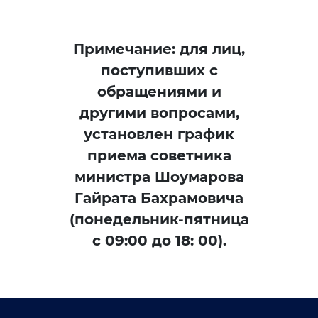
Электронный аттестат
Электронная библиотека
Примечание: для лиц,
Единая электронная
поступивших с
система
обращениями и
Повышение
другими вопросами,
квалификации
установлен график
приема советника
Информационная служба
министра Шоумарова
Пресс релизы
Гайрата Бахрамовича
(понедельник-пятница
СМИ о Нас
с 09:00 до 18: 00).
Доклады
Галерея
Видеогалерея