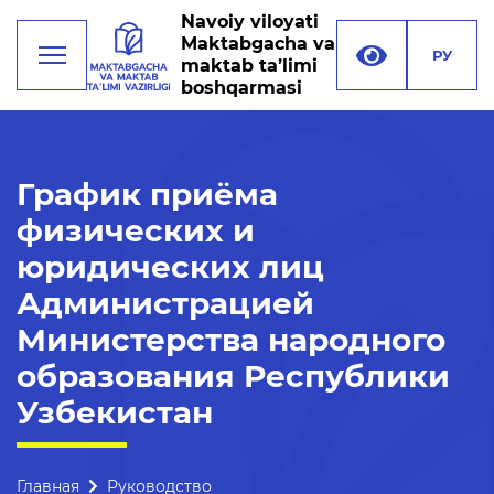
Navoiy viloyati
Maktabgacha va
РУ
maktab ta’limi
boshqarmasi
Деятельность
График приёма
физических и
Руководство
юридических лиц
Структура управления
Администрацией
Миссия, цели и задачи
Министерства народного
Реквизиты
образования Республики
Контакты
Узбекистан
Международные
отношения
Главная
Руководство