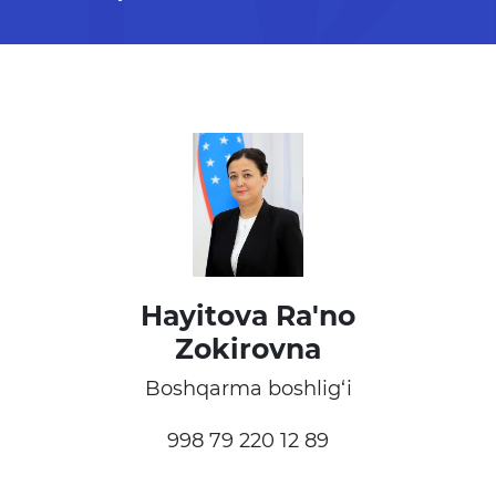
Планы проведения
открытых заседаний
Образование
Аналитические данные
Термины об образовании
Kelajak markazi
Отчеты
Hayitova Ra'no
Zokirovna
Интерактивные услуги
Boshqarma boshlig‘i
Электронный дневник
998 79 220 12 89
Прием в 1 класс