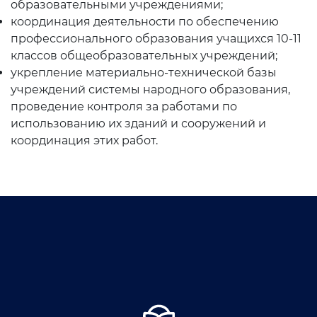
образовательными учреждениями;
координация деятельности по обеспечению
Открытые данные
профессионального образования учащихся 10-11
классов общеобразовательных учреждений;
Открытый бюджет
укрепление материально-технической базы
учреждений системы народного образования,
ОТКРЫТЫЕ ДАННЫЕ
проведение контроля за работами по
(УП-6247)
использованию их зданий и сооружений и
Набор открытых
координация этих работ.
документов
Документы