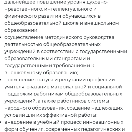
дальнейшее повышение уровня духовно-
Планы проведения
нравственного, интеллектуального и
открытых заседаний
физического развития обучающихся в
общеобразовательной школе и внешкольном
образовании;
Образование
осуществление методического руководства
Аналитические данные
деятельностью общеобразовательных
учреждений в соответствии с государственными
Термины об образовании
образовательными стандартами и
государственными требованиями к
Kelajak markazi
внешкольному образованию;
Отчеты
повышение статуса и репутации профессии
учителя, оказание материальной и социальной
поддержки работникам общеобразовательных
Интерактивные услуги
учреждений, а также работников системы
народного образования, создание надлежащих
Электронный дневник
условий для их эффективной работы;
Прием в 1 класс
внедрение в учебный процесс инновационных
форм обучения, современных педагогических и