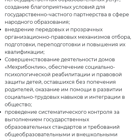
создание благоприятных условий для
Пресс-служба
государственно-частного партнерства в сфере
Пресс конференции
народного образования;
внедрение передовых и прозрачных
Конференции
организационно-правовых механизмов отбора,
подготовки, переподготовки и повышения их
Помощь
квалификации;
Совершенствование деятельности домов
Конкурсы
«Мехрибонлик», обеспечение социально-
Аккредитация
психологической реабилитации и правовой
защиты детей, оставшихся без попечения
Инфографика
родителей, оказание им помощи в развитии
социально-трудовых навыков и интеграции в
Korrupsiyaga qarshi kurash
общество;
Murojaatlar
проведение систематического контроля за
выполнением государственных
Объявления
образовательных стандартов и требований
общеобразовательными и внешкольными
Новости