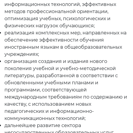
Электронный аттестат
информационных технологий, эффективных
методов профессиональной ориентации,
Электронная библиотека
оптимизация учебных, психологических и
Единая электронная
физических нагрузок обучающихся;
система
реализация комплексных мер, направленных на
обеспечение эффективности обучения
Повышение
иностранным языкам в общеобразовательных
квалификации
учреждениях;
организация создания и издания нового
Информационная служба
поколения учебной и учебно-методической
литературы, разработанной в соответствии с
Пресс релизы
обновленными учебными планами и
программами, соответствующей
СМИ о Нас
международным требованиям по содержанию и
качеству, с использованием новых
Доклады
педагогических и информационно-
Галерея
коммуникационных технологий;
дальнейшее развитие сектора
Видеогалерея
негосударственных образовательных услуг,