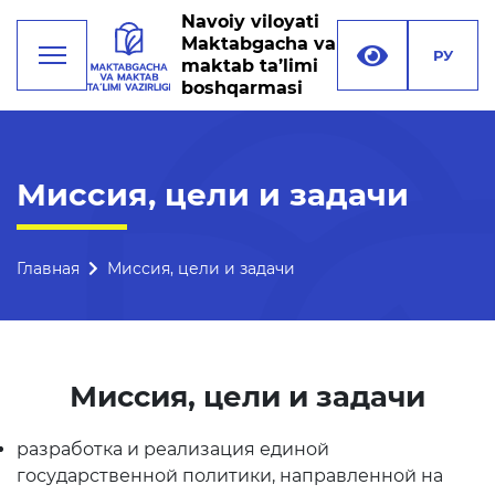
Navoiy viloyati
Maktabgacha va
РУ
maktab ta’limi
boshqarmasi
Деятельность
Миссия, цели и задачи
Руководство
Структура управления
Главная
Миссия, цели и задачи
Миссия, цели и задачи
Реквизиты
Миссия, цели и задачи
Контакты
разработка и реализация единой
Международные
отношения
государственной политики, направленной на