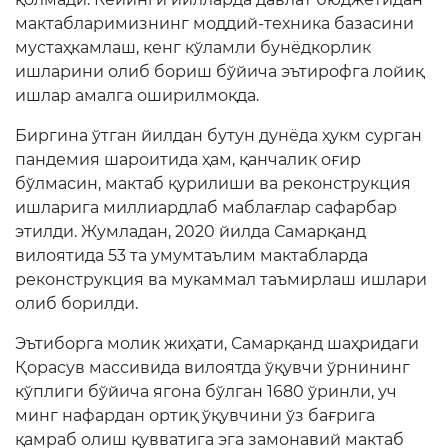
мактабларимизнинг моддий-техника базасини
мустаҳкамлаш, кенг кўламли бунёдкорлик
ишларини олиб бориш бўйича эътирофга лойиқ
ишлар амалга оширилмоқда.
Биргина ўтган йилдан бутун дунёда ҳукм сурган
пандемия шароитида ҳам, қанчалик оғир
бўлмасин, мактаб қурилиши ва реконструкция
ишларига миллиардлаб маблағлар сафарбар
этилди. Жумладан, 2020 йилда Самарқанд
вилоятида 53 та умумтаълим мактабларда
реконструкция ва мукаммал таъмирлаш ишлари
олиб борилди.
Эътиборга молик жиҳати, Самарқанд шаҳридаги
Қорасув массивида вилоятда ўқувчи ўрнининг
кўплиги бўйича ягона бўлган 1680 ўринли, уч
минг нафардан ортиқ ўқувчини ўз бағрига
қамраб олиш қувватига эга замонавий мактаб