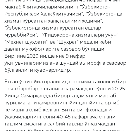
мактаб ўқитувчиларимизнинг “Ўзбекистон
Республикаси Халқ ўқитувчиси”, “Ўзбекистонда
хизмат кўрсатган халқ таълими ходими”,
“Ўзбекистонда хизмат кўрсатган ёшлар
мураббийси”, “Фидокорона хизматлари учун”,
“Меҳнат шуҳрати” ва “Шуҳрат” медали каби
давлат мукофотларига сазовор бўлишди.
Биргина 2020 йилда яна 9 нафар
ўқитувчиларимиз ана шундай эътирофга сазовор
бўлганлиги қувонарлидир.
Ўтган ўттиз йил оралиғида юртимиз аҳолиси бир
неча баробар ошганига қарамасдан сўнгги 20-25
йилда Самарқандда бирорта ҳам янги мактаб
қурилмагани қамровнинг йилдан-йилга ортиб
кетишига олиб келган. Битта синфхонадаги
ўқувчиларнинг сони 40-45 нафаргача етгани
таълим сифатига салбий таъсир ўтказмасдан
қолмади. Кейинги йилларда давлат бюджетидан