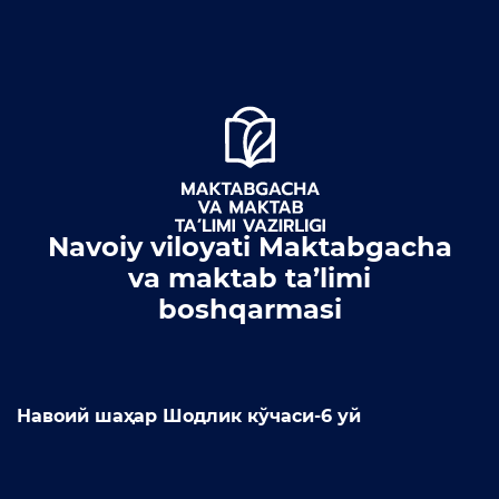
Navoiy viloyati Maktabgacha
va maktab ta’limi
boshqarmasi
Навоий шаҳар Шодлик кўчаси-6 уй