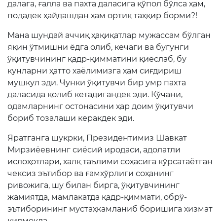
Электрон шаҳодатнома
далага, ғалла ва пахта даласига қўпол бўлса ҳам,
подадек ҳайдашдан ҳам ортиқ таҳқир борми?!
Рақамли кутубхона
Мана шундай аччиқ ҳақиқатлар мужассам бўлган
Ягона электрон тизим
яқин ўтмишни ёдга олиб, кечаги ва бугунги
ўқитувчининг қадр-қимматини қиёслаб, бу
Малака ошириш
кунларни ҳатто хаёлимизга ҳам сиғдириш
мушкул эди. Чунки ўқитувчи бир умр пахта
Ахборот хизмати
даласида қолиб кетадигандек эди. Кўчани,
одамларнинг остонасини ҳар доим ўқитувчи
Пресс-релизлар
бориб тозалаши керакдек эди.
ОАВ биз ҳақимизда
Яратганга шукрки, Президентимиз Шавкат
Мирзиёевнинг сиёсий иродаси, адолатли
Маърузалар
ислоҳотлари, халқ таълими соҳасига кўрсатаётган
Галерея
чексиз эътибор ва ғамхўрлиги соҳанинг
ривожига, шу билан бирга, ўқитувчининг
Видеогалерея
жамиятда, мамлакатда қадр-қиммати, обрў-
эътиборининг мустаҳкамланиб боришига хизмат
Ахборот хизмати
қилмоқда.