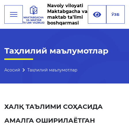
Navoiy viloyati
Maktabgacha va
ЎЗБ
maktab ta’limi
boshqarmasi
Фаолият
Таҳлилий маълумотлар
Раҳбарият
Бошқарма тузилмаси
Асосий
Таҳлилий маълумотлар
Миссия, мақсад ва
вазифалар
Реквизитлар
ХАЛҚ ТАЪЛИМИ СОҲАСИДА
Боғланиш
АМАЛГА ОШИРИЛАЁТГАН
Халқаро алоқалар