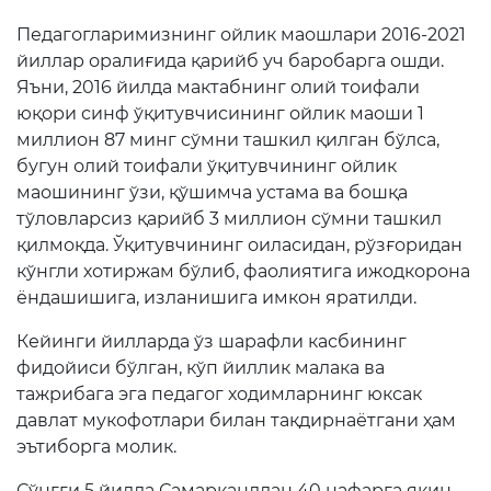
Очиқ маълумотлар
Педагогларимизнинг ойлик маошлари 2016-2021
Очиқ бюджет
йиллар оралиғида қарийб уч баробарга ошди.
Яъни, 2016 йилда мактабнинг олий тоифали
ОЧИҚ МАЪЛУМОТЛАР
юқори синф ўқитувчисининг ойлик маоши 1
(ПФ-6247)
миллион 87 минг сўмни ташкил қилган бўлса,
бугун олий тоифали ўқитувчининг ойлик
Очиқ маълумотлар
тўплами
маошининг ўзи, қўшимча устама ва бошқа
тўловларсиз қарийб 3 миллион сўмни ташкил
қилмоқда. Ўқитувчининг оиласидан, рўзғоридан
Хужжатлар
кўнгли хотиржам бўлиб, фаолиятига ижодкорона
ёндашишига, изланишига имкон яратилди.
Кейинги йилларда ўз шарафли касбининг
фидойиси бўлган, кўп йиллик малака ва
тажрибага эга педагог ходимларнинг юксак
давлат мукофотлари билан тақдирнаётгани ҳам
эътиборга молик.
Сўнгги 5 йилда Самарқанддан 40 нафарга яқин