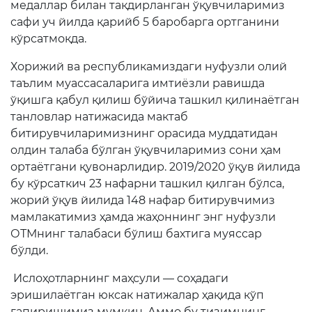
медаллар билан тақдирланган ўқувчиларимиз
сафи уч йилда қарийб 5 баробарга ортганини
кўрсатмоқда.
Хорижий ва республикамиздаги нуфузли олий
таълим муассасаларига имтиёзли равишда
ўқишга қабул қилиш бўйича ташкил қилинаётган
танловлар натижасида мактаб
битирувчиларимизнинг орасида муддатидан
олдин талаба бўлган ўқувчиларимиз сони ҳам
ортаётгани қувонарлидир. 2019/2020 ўқув йилида
бу кўрсаткич 23 нафарни ташкил қилган бўлса,
жорий ўқув йилида 148 нафар битирувчимиз
мамлакатимиз ҳамда жаҳоннинг энг нуфузли
ОТМнинг талабаси бўлиш бахтига муяссар
бўлди.
Ислоҳотларнинг маҳсули — соҳадаги
эришилаётган юксак натижалар ҳақида кўп
гапиришимиз мумкин. Аммо бу тизимнинг