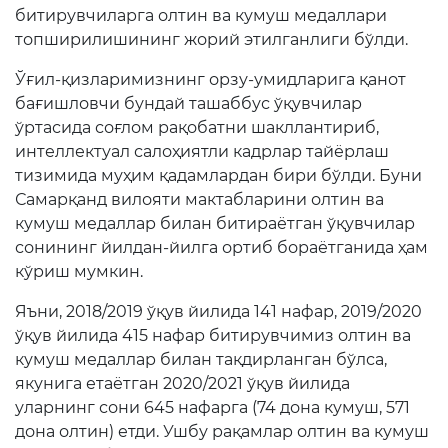
битирувчиларга олтин ва кумуш медаллари
топширилишининг жорий этилганлиги бўлди.
Ўғил-қизларимизнинг орзу-умидларига қанот
бағишловчи бундай ташаббус ўқувчилар
ўртасида соғлом рақобатни шакллантириб,
интеллектуал салоҳиятли кадрлар тайёрлаш
тизимида муҳим қадамлардан бири бўлди. Буни
Самарқанд вилояти мактабларини олтин ва
кумуш медаллар билан битираётган ўқувчилар
сонининг йилдан-йилга ортиб бораётганида ҳам
кўриш мумкин.
Яъни, 2018/2019 ўқув йилида 141 нафар, 2019/2020
ўқув йилида 415 нафар битирувчимиз олтин ва
кумуш медаллар билан тақдирланган бўлса,
якунига етаётган 2020/2021 ўқув йилида
уларнинг сони 645 нафарга (74 дона кумуш, 571
дона олтин) етди. Ушбу рақамлар олтин ва кумуш