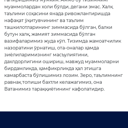
муаммолардан холи бўлди, дегани эмас. Халқ
таълими соҳасини янада ривожлантиришда
нафақат ўқитувчининг ва таълим
ташкилотларининг зиммасида бўлган, балки
бутун халқ, жамият зиммасида бўлган
вазифаларимиз жуда кўп. Тизимда жамоатчилик
назоратини ўрнатиш, ота-оналар ҳамда
зиёлиларимизнинг масъулиятини,
дахлдорлигини ошириш, мавжуд муаммоларни
бирдамликда, ҳамфикрликда ҳал этишга
камарбаста бўлишимиз лозим. Зеро, таълимнинг
равнақ топиши бахтли келажагимиз, она
Ватанимиз тараққиётининг кафолатидир.