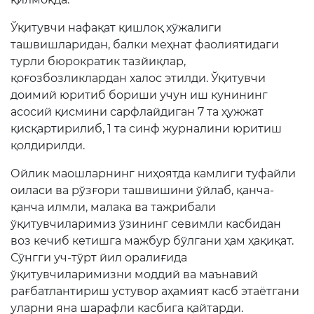
Матбуот анжуманлари
Ўқитувчи нафақат қишлоқ хўжалиги
ташвишларидан, балки меҳнат фаолиятидаги
Конференциялар
турли бюрократик тазйиқлар,
Ёрдам
қоғозбозликлардан халос этилди. Ўқитувчи
доимий юритиб бориши учун иш кунининг
Танловлар
асосий қисмини сарфлайдиган 7 та ҳужжат
қисқартирилиб, 1 та синф журналини юритиш
Аккредитация
қолдирилди.
Инфографика
Ойлик маошларнинг ниҳоятда камлиги туфайли
оиласи ва рўзғори ташвишини ўйлаб, қанча-
Корупцияга қарши кураш
қанча илмли, малака ва тажрибали
Murojaatlar
ўқитувчиларимиз ўзининг севимли касбидан
воз кечиб кетишга мажбур бўлгани ҳам ҳақиқат.
Эълонлар
Сўнгги уч-тўрт йил оралиғида
ўқитувчиларимизни моддий ва маънавий
Янгиликлар
рағбатлантириш устувор аҳамият касб этаётгани
уларни яна шарафли касбига қайтарди.