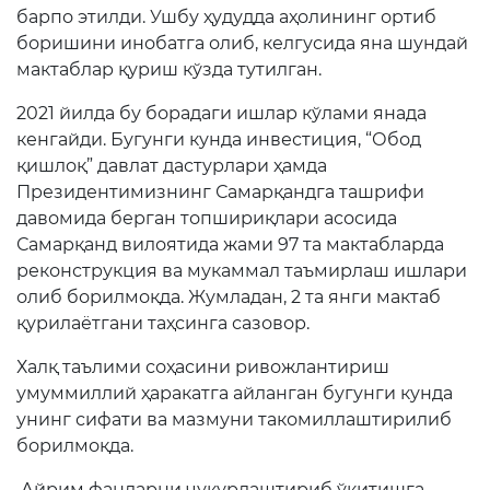
барпо этилди. Ушбу ҳудудда аҳолининг ортиб
боришини инобатга олиб, келгусида яна шундай
мактаблар қуриш кўзда тутилган.
2021 йилда бу борадаги ишлар кўлами янада
кенгайди. Бугунги кунда инвестиция, “Обод
қишлоқ” давлат дастурлари ҳамда
Президентимизнинг Самарқандга ташрифи
давомида берган топшириқлари асосида
Самарқанд вилоятида жами 97 та мактабларда
реконструкция ва мукаммал таъмирлаш ишлари
олиб борилмоқда. Жумладан, 2 та янги мактаб
қурилаётгани таҳсинга сазовор.
Халқ таълими соҳасини ривожлантириш
умуммиллий ҳаракатга айланган бугунги кунда
унинг сифати ва мазмуни такомиллаштирилиб
борилмоқда.
Айрим фанларни чуқурлаштириб ўқитишга