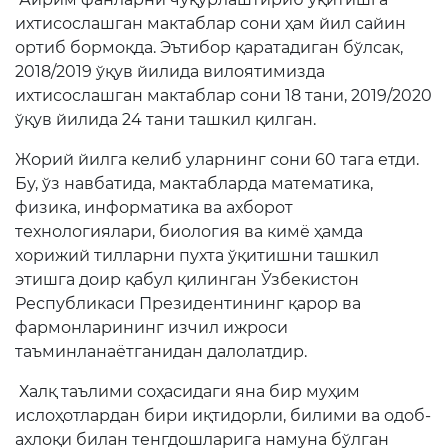
ихтисослашган мактаблар сони ҳам йил сайин
ортиб бормоқда. Эътибор қаратадиган бўлсак,
2018/2019 ўқув йилида вилоятимизда
ихтисослашган мактаблар сони 18 тани, 2019/2020
ўқув йилида 24 тани ташкил қилган.
Жорий йилга келиб уларнинг сони 60 тага етди.
Бу, ўз навбатида, мактабларда математика,
физика, информатика ва ахборот
технологиялари, биология ва кимё ҳамда
хорижий тилларни пухта ўқитишни ташкил
этишга доир қабул қилинган Ўзбекистон
Республикаси Президентининг қарор ва
фармонларининг изчил ижроси
таъминланаётганидан далолатдир.
Халқ таълими соҳасидаги яна бир муҳим
ислоҳотлардан бири иқтидорли, билими ва одоб-
ахлоқи билан тенгдошларига намуна бўлган