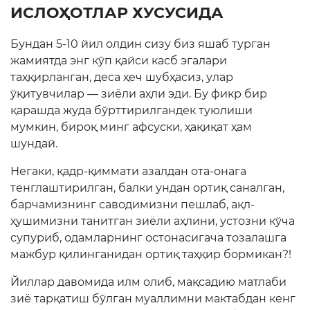
ИСЛОҲОТЛАР ХУСУСИДА
Очиқ мажлислар ўтказиш
режалари
Бундан 5-10 йил олдин сизу биз яшаб турган
жамиятда энг кўп қайси касб эгалари
Таълим
таҳқирланган, деса ҳеч шубҳасиз, улар
ўқитувчилар — зиёли аҳли эди. Бу фикр бир
Таҳлилий маълумотлар
қарашда жуда бўрттирилгандек туюлиши
мумкин, бироқ минг афсуски, ҳақиқат ҳам
Таълимга доир терминлар
шундай.
Kelajak markazi
Негаки, қадр-қиммати азалдан ота-онага
Ҳисоботлар
тенглаштирилган, балки ундан ортиқ саналган,
барчамизнинг саводимизни пешлаб, ақл-
ҳушимизни танитган зиёли аҳлини, устозни кўча
Интерактив хизматлар
супуриб, одамларнинг остонасигача тозалашга
мажбур қилинганидан ортиқ таҳқир бормикан?!
Электрон кундалик
Йиллар давомида илм олиб, мақсадию матлаби
1-синфга қабул
зиё тарқатиш бўлган муаллимни мактабдан кенг