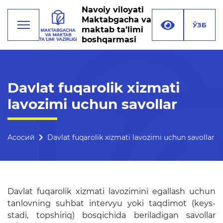
Navoiy viloyati
Maktabgacha va
ЎЗБ
maktab ta’limi
boshqarmasi
Фаолият
Davlat fuqarolik xizmati
lavozimi uchun savollar
Раҳбарият
Бошқарма тузилмаси
Асосий
Davlat fuqarolik xizmati lavozimi uchun savollar
Миссия, мақсад ва
вазифалар
Реквизитлар
Davlat fuqarolik xizmati lavozimini egallash uchun
Боғланиш
tanlovning suhbat intervyu yoki taqdimot (keys-
Халқаро алоқалар
stadi, topshiriq) bosqichida beriladigan savollar