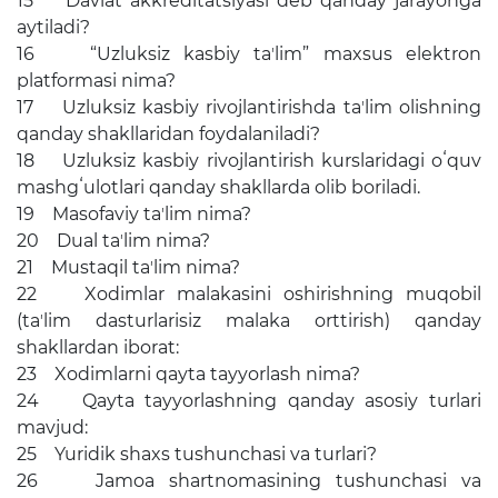
15 Davlat akkreditatsiyasi deb qanday jarayonga
aytiladi?
Матбуот анжуманлари
16 “Uzluksiz kasbiy taʼlim” maxsus elektron
Конференциялар
platformasi nima?
17 Uzluksiz kasbiy rivojlantirishda taʼlim olishning
Ёрдам
qanday shakllaridan foydalaniladi?
18 Uzluksiz kasbiy rivojlantirish kurslaridagi oʻquv
Танловлар
mashgʻulotlari qanday shakllarda olib boriladi.
Аккредитация
19 Masofaviy taʼlim nima?
20 Dual taʼlim nima?
Инфографика
21 Mustaqil taʼlim nima?
22 Xodimlar malakasini oshirishning muqobil
Корупцияга қарши кураш
(taʼlim dasturlarisiz malaka orttirish) qanday
shakllardan iborat:
Murojaatlar
23 Xodimlarni qayta tayyorlash nima?
Эълонлар
24 Qayta tayyorlashning qanday asosiy turlari
mavjud:
Янгиликлар
25 Yuridik shaxs tushunchasi va turlari?
26 Jamoa shartnomasining tushunchasi va