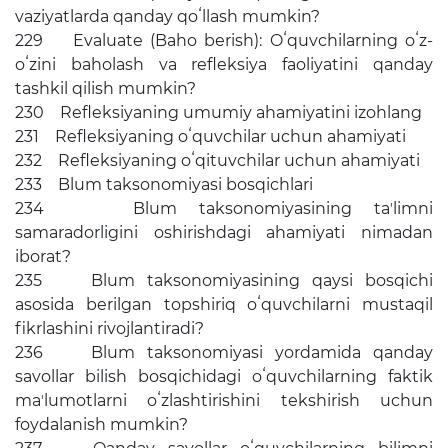
vaziyatlarda qanday qoʻllash mumkin?
229 Evaluate (Baho berish): Oʻquvchilarning oʻz-
oʻzini baholash va refleksiya faoliyatini qanday
tashkil qilish mumkin?
230 Refleksiyaning umumiy ahamiyatini izohlang
231 Refleksiyaning oʻquvchilar uchun ahamiyati
232 Refleksiyaning oʻqituvchilar uchun ahamiyati
233 Blum taksonomiyasi bosqichlari
234 Blum taksonomiyasining taʼlimni
samaradorligini oshirishdagi ahamiyati nimadan
iborat?
235 Blum taksonomiyasining qaysi bosqichi
asosida berilgan topshiriq oʻquvchilarni mustaqil
fikrlashini rivojlantiradi?
236 Blum taksonomiyasi yordamida qanday
savollar bilish bosqichidagi oʻquvchilarning faktik
maʼlumotlarni oʻzlashtirishini tekshirish uchun
foydalanish mumkin?