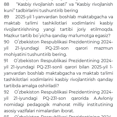
88 “Kasbiy rivojlanish soati” va “Kasbiy rivojlanish
kuni” tadbirlarini tushuntirib bering
89 2025-yil 1-yanvardan boshlab maktabgacha va
maktab taʼlimi tashkilotlari xodimlarini kasbiy
rivojlantirishning yangi tartibi joriy etilmoqda.
Mazkur tartib boʻyicha qanday maʼlumotga egasiz?
90 Oʻzbekiston Respublikasi Prezidentining 2024-
yil 21-iyundagi PQ-231-son qarori mazmun
mohiyatini tushuntirib bering.
91 Oʻzbekiston Respublikasi Prezidentining 2024-
yil 21-iyundagi PQ-231-sonli qarori bilan 2025-yil 1-
yanvardan boshlab maktabgacha va maktab taʼlimi
tashkilotlari xodimlarini kasbiy rivojlantirish qanday
tartibda amalga oshiriladi?
92 Oʻzbekiston Respublikasi Prezidentining 2024-
yil 21-iyundagi PQ-231-son qarorida A.Avloniy
nomidagi pedagogik mahorat milliy institutining
asosiy vazifalari nimalardan iborat.