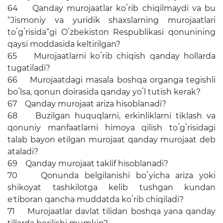
64 Qanday murojaatlar koʻrib chiqilmaydi va bu
“Jismoniy va yuridik shaxslarning murojaatlari
toʻgʻrisida”gi Oʻzbekiston Respublikasi qonunining
qaysi moddasida keltirilgan?
65 Murojaatlarni koʻrib chiqish qanday hollarda
tugatiladi?
66 Murojaatdagi masala boshqa organga tegishli
boʻlsa, qonun doirasida qanday yoʻl tutish kerak?
67 Qanday murojaat ariza hisoblanadi?
68 Buzilgan huquqlarni, erkinliklarni tiklash va
qonuniy manfaatlarni himoya qilish toʻgʻrisidagi
talab bayon etilgan murojaat qanday murojaat deb
ataladi?
69 Qanday murojaat taklif hisoblanadi?
70 Qonunda belgilanishi boʻyicha ariza yoki
shikoyat tashkilotga kelib tushgan kundan
eʼtiboran qancha muddatda koʻrib chiqiladi?
71 Murojaatlar davlat tilidan boshqa yana qanday