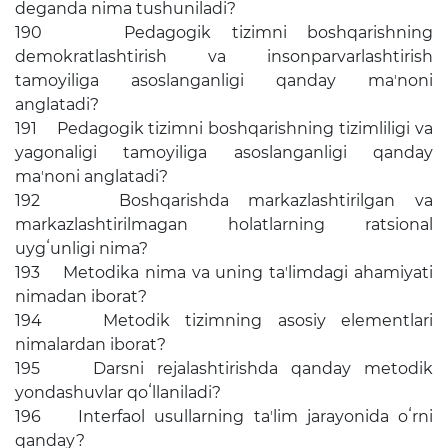
deganda nima tushuniladi?
190 Pedagogik tizimni boshqarishning
demokratlashtirish va insonparvarlashtirish
tamoyiliga asoslanganligi qanday maʼnoni
anglatadi?
191 Pedagogik tizimni boshqarishning tizimliligi va
yagonaligi tamoyiliga asoslanganligi qanday
maʼnoni anglatadi?
192 Boshqarishda markazlashtirilgan va
markazlashtirilmagan holatlarning ratsional
uygʻunligi nima?
193 Metodika nima va uning taʼlimdagi ahamiyati
nimadan iborat?
194 Metodik tizimning asosiy elementlari
nimalardan iborat?
195 Darsni rejalashtirishda qanday metodik
yondashuvlar qoʻllaniladi?
196 Interfaol usullarning taʼlim jarayonida oʻrni
qanday?