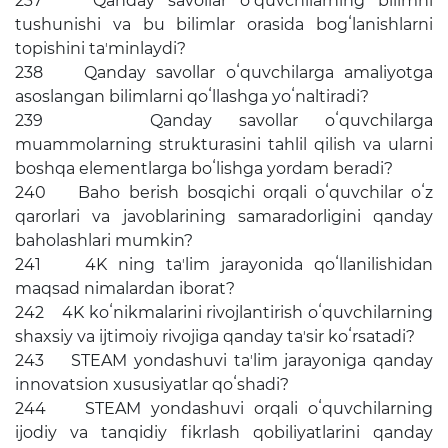
237 Qanday savollar oʻquvchilarning bilimni
tushunishi va bu bilimlar orasida bogʻlanishlarni
topishini taʼminlaydi?
238 Qanday savollar oʻquvchilarga amaliyotga
asoslangan bilimlarni qoʻllashga yoʻnaltiradi?
239 Qanday savollar oʻquvchilarga
muammolarning strukturasini tahlil qilish va ularni
boshqa elementlarga boʻlishga yordam beradi?
240 Baho berish bosqichi orqali oʻquvchilar oʻz
qarorlari va javoblarining samaradorligini qanday
baholashlari mumkin?
241 4K ning taʼlim jarayonida qoʻllanilishidan
maqsad nimalardan iborat?
242 4K koʻnikmalarini rivojlantirish oʻquvchilarning
shaxsiy va ijtimoiy rivojiga qanday taʼsir koʻrsatadi?
243 STEAM yondashuvi taʼlim jarayoniga qanday
innovatsion xususiyatlar qoʻshadi?
244 STEAM yondashuvi orqali oʻquvchilarning
ijodiy va tanqidiy fikrlash qobiliyatlarini qanday