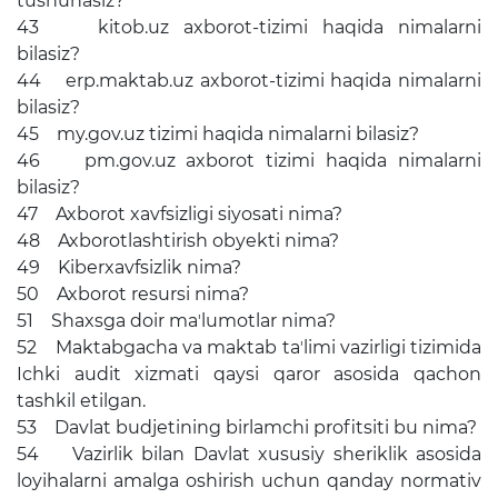
tushunasiz?
43 kitob.uz axborot-tizimi haqida nimalarni
bilasiz?
44 erp.maktab.uz axborot-tizimi haqida nimalarni
bilasiz?
45 my.gov.uz tizimi haqida nimalarni bilasiz?
46 pm.gov.uz axborot tizimi haqida nimalarni
bilasiz?
47 Axborot xavfsizligi siyosati nima?
48 Axborotlashtirish obyekti nima?
49 Kiberxavfsizlik nima?
50 Axborot resursi nima?
51 Shaxsga doir maʼlumotlar nima?
52 Maktabgacha va maktab taʼlimi vazirligi tizimida
Ichki audit xizmati qaysi qaror asosida qachon
tashkil etilgan.
53 Davlat budjetining birlamchi profitsiti bu nima?
54 Vazirlik bilan Davlat xususiy sheriklik asosida
loyihalarni amalga oshirish uchun qanday normativ