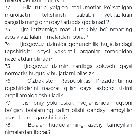
tillarda berilishi mumkin?
72 Bila turib yolgʻon maʼlumotlar koʻrsatilgan
murojaatni tekshirish sababli yetkazilgan
xarajatlarning oʻrni qay tartibda qoplanadi?
73 Ijro intizomiga masʼul tarkibiy boʻlinmaning
asosiy vazifalari nimalardan iborat?
74 Ijro.gov.uz tizimida qonunchilik hujjatlaridagi
topshiriqlar qaysi vakolatli organlar tomonidan
nazoratdan olinadi?
75 Ijro.gov.uz tizimini tartibga soluvchi qaysi
normativ-huquqiy hujjatlarni bilasiz?
76 Oʻzbekiston Respublikasi Prezidentining
topshiriqlarini nazorat qilish qaysi axborot tizimi
orqali amalga oshiriladi?
77 Jismoniy yoki psixik rivojlanishida nuqsoni
boʻlgan bolalarning taʼlim olishi qanday tamoyillar
asosida amalga oshiriladi?
78 Bolalar huquqlarining asosiy tamoyillari
nimalardan iborat?