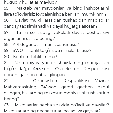
huquqiy hujjatlar mavjud?
55 Maktab yer maydonlari va bino inshootlarini
ijara toʻlovlarisiz foydalanishga berilishi mumkinmi?
56 Davlat mulki ijarasidan tushadigan mablagʻlar
qanday taqsimlanadi va qaysi hujjatga asosan?
57 Taʼlim sohasidagi vakolatli davlat boshqaruvi
organlarini sanab bering?
58 KPI deganda nimani tushunasiz?
59 SWOT – tahlil toʻgʻrisida nimalar bilasiz?
60 Kontent tahlil – nima?
61 “Jismoniy va yuridik shaxslarning murojaatlari
toʻgʻrisida”gi 445-sonli Oʻzbekiston Respublikasi
qonuni qachon qabul qilingan
62 Oʻzbekiston Respublikasi Vazirlar
Mahkamasining 341-son qarori qachon qabul
qilingan, hujjatning mazmun mohiyatini tushuntirib
bering?
63 Murojaatlar necha shaklda boʻladi va qaysilar?
Murojaatlarning necha turlari boʻladi va qaysilar?