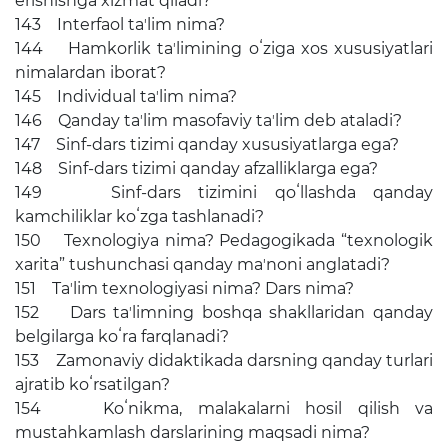
erishishga xizmat qiladi?
143 Interfaol taʼlim nima?
144 Hamkorlik taʼlimining oʻziga xos xususiyatlari
nimalardan iborat?
145 Individual taʼlim nima?
146 Qanday taʼlim masofaviy taʼlim deb ataladi?
147 Sinf-dars tizimi qanday xususiyatlarga ega?
148 Sinf-dars tizimi qanday afzalliklarga ega?
149 Sinf-dars tizimini qoʻllashda qanday
kamchiliklar koʻzga tashlanadi?
150 Texnologiya nima? Pedagogikada “texnologik
xarita” tushunchasi qanday maʼnoni anglatadi?
151 Taʼlim texnologiyasi nima? Dars nima?
152 Dars taʼlimning boshqa shakllaridan qanday
belgilarga koʻra farqlanadi?
153 Zamonaviy didaktikada darsning qanday turlari
ajratib koʻrsatilgan?
154 Koʻnikma, malakalarni hosil qilish va
mustahkamlash darslarining maqsadi nima?