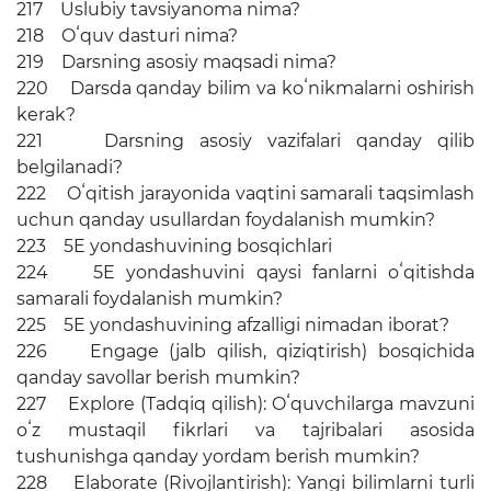
217 Uslubiy tavsiyanoma nima?
218 Oʻquv dasturi nima?
219 Darsning asosiy maqsadi nima?
220 Darsda qanday bilim va koʻnikmalarni oshirish
kerak?
221 Darsning asosiy vazifalari qanday qilib
belgilanadi?
222 Oʻqitish jarayonida vaqtini samarali taqsimlash
uchun qanday usullardan foydalanish mumkin?
223 5E yondashuvining bosqichlari
224 5E yondashuvini qaysi fanlarni oʻqitishda
samarali foydalanish mumkin?
225 5E yondashuvining afzalligi nimadan iborat?
226 Engage (jalb qilish, qiziqtirish) bosqichida
qanday savollar berish mumkin?
227 Explore (Tadqiq qilish): Oʻquvchilarga mavzuni
oʻz mustaqil fikrlari va tajribalari asosida
tushunishga qanday yordam berish mumkin?
228 Elaborate (Rivojlantirish): Yangi bilimlarni turli