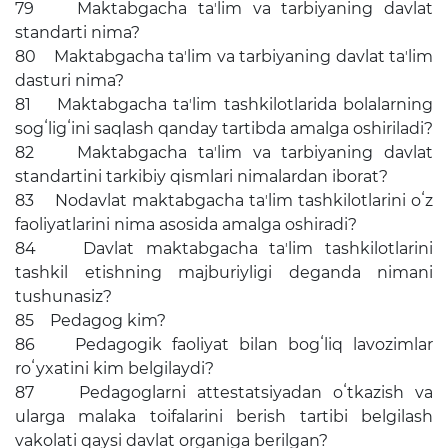
79 Maktabgacha taʼlim va tarbiyaning davlat
standarti nima?
80 Maktabgacha taʼlim va tarbiyaning davlat taʼlim
dasturi nima?
81 Maktabgacha taʼlim tashkilotlarida bolalarning
sogʻligʻini saqlash qanday tartibda amalga oshiriladi?
82 Maktabgacha taʼlim va tarbiyaning davlat
standartini tarkibiy qismlari nimalardan iborat?
83 Nodavlat maktabgacha taʼlim tashkilotlarini oʻz
faoliyatlarini nima asosida amalga oshiradi?
84 Davlat maktabgacha taʼlim tashkilotlarini
tashkil etishning majburiyligi deganda nimani
tushunasiz?
85 Pedagog kim?
86 Pedagogik faoliyat bilan bogʻliq lavozimlar
roʻyxatini kim belgilaydi?
87 Pedagoglarni attestatsiyadan oʻtkazish va
ularga malaka toifalarini berish tartibi belgilash
vakolati qaysi davlat organiga berilgan?