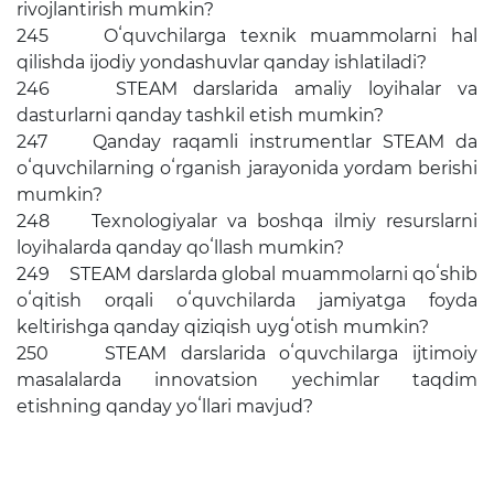
rivojlantirish mumkin?
245 Oʻquvchilarga texnik muammolarni hal
qilishda ijodiy yondashuvlar qanday ishlatiladi?
246 STEAM darslarida amaliy loyihalar va
dasturlarni qanday tashkil etish mumkin?
247 Qanday raqamli instrumentlar STEAM da
oʻquvchilarning oʻrganish jarayonida yordam berishi
mumkin?
248 Texnologiyalar va boshqa ilmiy resurslarni
loyihalarda qanday qoʻllash mumkin?
249 STEAM darslarda global muammolarni qoʻshib
oʻqitish orqali oʻquvchilarda jamiyatga foyda
keltirishga qanday qiziqish uygʻotish mumkin?
250 STEAM darslarida oʻquvchilarga ijtimoiy
masalalarda innovatsion yechimlar taqdim
etishning qanday yoʻllari mavjud?