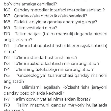
boʻyicha amalga oshiriladi?
166 Qanday metodlar interfaol metodlar sanaladi?
167 Qanday oʻyin didaktik oʻyin sanaladi?
168 Didaktik oʻyinlar qanday ahamiyatga ega?
169 Taʼlim vositalari nima?
170 Taʼlim natijasi (taʼlim mahsuli) deganda nimani
anglash zarur?
171 Taʼlimni tabaqalashtirish (differensiyalashtirish)
nima?
172 Taʼlimni standartlashtirish nima?
173 Taʼlimni axborotlashtirish nimani anglatadi?
174 Taʼlimning uzluksizligi nimani anglatadi?
175 “Gnoseologiya” tushunchasi qanday maʼnoni
anglatadi?
176 Bilimlarni egallash (oʻzlashtirish) jarayoni
qanday bosqichlarda kechadi?
177 Taʼlim qonuniyatlari nimalardan iborat?
178 Taʼlim mazmuni qanday meʼyoriy hujjatlarda