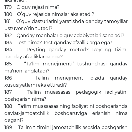
aks etadi?
179 Oʻquv rejasi nima?
180 Oʻquv rejasida nimalar aks etadi?
181 Oʻquv dasturlarini yaratishda qanday tamoyillar
ustuvor oʻrin tutadi?
182 Qanday manbalar oʻquv adabiyotlari sanaladi?
183 Test nima? Test qanday afzalliklarga ega?
184 Reyting qanday metod? Reyting tizimi
qanday afzalliklarga ega?
185 “Taʼlim menejmenti” tushunchasi qanday
maʼnoni anglatadi?
186 Taʼlim menejmenti oʻzida qanday
xususiyatlarni aks ettiradi?
187 Taʼlim muassasasi pedagogik faoliyatini
boshqarish nima?
188 Taʼlim muassasasining faoliyatini boshqarishda
davlat-jamoatchilik boshqaruviga erishish nima
degani?
189 Taʼlim tizimini jamoatchilik asosida boshqarish