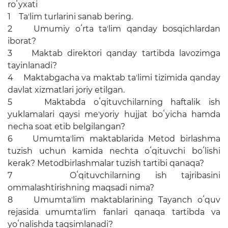
roʻyxati
Очиқ мажлислар ўтказиш
1 Taʼlim turlarini sanab bering.
режалари
2 Umumiy oʻrta taʼlim qanday bosqichlardan
iborat?
Таълим
3 Maktab direktori qanday tartibda lavozimga
tayinlanadi?
Таҳлилий маълумотлар
4 Maktabgacha va maktab taʼlimi tizimida qanday
davlat xizmatlari joriy etilgan.
Таълимга доир терминлар
5 Maktabda oʻqituvchilarning haftalik ish
yuklamalari qaysi meʼyoriy hujjat boʻyicha hamda
Kelajak markazi
necha soat etib belgilangan?
Ҳисоботлар
6 Umumtaʼlim maktablarida Metod birlashma
tuzish uchun kamida nechta oʻqituvchi boʻlishi
kerak? Metodbirlashmalar tuzish tartibi qanaqa?
Интерактив хизматлар
7 Oʻqituvchilarning ish tajribasini
ommalashtirishning maqsadi nima?
Электрон кундалик
8 Umumtaʼlim maktablarining Tayanch oʻquv
1-синфга қабул
rejasida umumtaʼlim fanlari qanaqa tartibda va
yoʻnalishda taqsimlanadi?