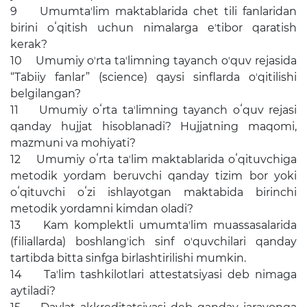
Электрон шаҳодатнома
9 Umumtaʼlim maktablarida chet tili fanlaridan
birini oʻqitish uchun nimalarga eʼtibor qaratish
Рақамли кутубхона
kerak?
Ягона электрон тизим
10 Umumiy oʼrta taʼlimning tayanch oʼquv rejasida
“Tabiiy fanlar” (science) qaysi sinflarda oʼqitilishi
Малака ошириш
belgilangan?
11 Umumiy oʻrta taʼlimning tayanch oʻquv rejasi
qanday hujjat hisoblanadi? Hujjatning maqomi,
Ахборот хизмати
mazmuni va mohiyati?
Пресс-релизлар
12 Umumiy oʻrta taʼlim maktablarida oʻqituvchiga
metodik yordam beruvchi qanday tizim bor yoki
ОАВ биз ҳақимизда
oʻqituvchi oʻzi ishlayotgan maktabida birinchi
metodik yordamni kimdan oladi?
Маърузалар
13 Kam komplektli umumtaʼlim muassasalarida
Галерея
(filiallarda) boshlangʼich sinf oʼquvchilari qanday
tartibda bitta sinfga birlashtirilishi mumkin.
Видеогалерея
14 Taʼlim tashkilotlari attestatsiyasi deb nimaga
aytiladi?
Ахборот хизмати