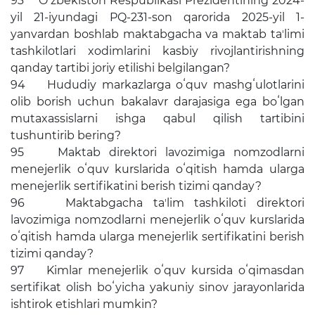
93 Oʻzbekiston Respublikasi Prezidentining 2024-
yil 21-iyundagi PQ-231-son qarorida 2025-yil 1-
yanvardan boshlab maktabgacha va maktab taʼlimi
tashkilotlari xodimlarini kasbiy rivojlantirishning
qanday tartibi joriy etilishi belgilangan?
94 Hududiy markazlarga oʻquv mashgʻulotlarini
olib borish uchun bakalavr darajasiga ega boʻlgan
mutaxassislarni ishga qabul qilish tartibini
tushuntirib bering?
95 Maktab direktori lavozimiga nomzodlarni
menejerlik oʻquv kurslarida oʻqitish hamda ularga
menejerlik sertifikatini berish tizimi qanday?
96 Maktabgacha taʼlim tashkiloti direktori
lavozimiga nomzodlarni menejerlik oʻquv kurslarida
oʻqitish hamda ularga menejerlik sertifikatini berish
tizimi qanday?
97 Kimlar menejerlik oʻquv kursida oʻqimasdan
sertifikat olish boʻyicha yakuniy sinov jarayonlarida
ishtirok etishlari mumkin?