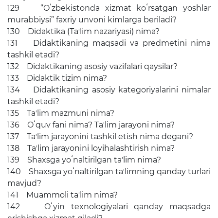
129 “Oʻzbekistonda xizmat koʻrsatgan yoshlar
murabbiysi” faxriy unvoni kimlarga beriladi?
130 Didaktika (Taʼlim nazariyasi) nima?
131 Didaktikaning maqsadi va predmetini nima
tashkil etadi?
132 Didaktikaning asosiy vazifalari qaysilar?
133 Didaktik tizim nima?
134 Didaktikaning asosiy kategoriyalarini nimalar
tashkil etadi?
135 Taʼlim mazmuni nima?
136 Oʻquv fani nima? Taʼlim jarayoni nima?
137 Taʼlim jarayonini tashkil etish nima degani?
138 Taʼlim jarayonini loyihalashtirish nima?
139 Shaxsga yoʻnaltirilgan taʼlim nima?
140 Shaxsga yoʻnaltirilgan taʼlimning qanday turlari
mavjud?
141 Muammoli taʼlim nima?
142 Oʻyin texnologiyalari qanday maqsadga