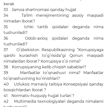
kerak
33 Jamoa shartnomasi qanday hujjat
34 Taʼlim menejmentining asosiy maqsadi
nimadan iborat?
35 Ichki tartib qoidalari deganda nima
tushuniladi?
36 Odob-axloq qoidalari deganda nima
tushuniladi?
37 Oʻzbekiston Respublikasining “Korrupsiyaga
qarshi kurashish toʻgʻrisida”gi Qonun maqsadi
nimalardan iborat? Korrupsiya oʻzi nima?
38 Korrupsiyaning kelib chiqish sabablari?
39 Manfaatlar toʻqnashuvi nima? Manfaatlar
toʻqnashuvining koʻrinishlari?
40 Uzluksiz maʼnaviy tarbiya Konsepsiyasi qanday
bosqichlardan iborat ?
41 Normativ-huquqiy hujjat turlari ?
42 Multimedia texnologiyalari deganda nimalarni