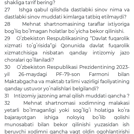
Очиқ маълумотлар
shakliga taʼrif bering?
27 Ishga qabul qilishda dastlabki sinov nima va
Очиқ бюджет
dastlabki sinov muddati kimlarga tatbiq etilmaydi?
28 Mehnat shartnomasining taraflar ixtiyoriga
ОЧИҚ МАЪЛУМОТЛАР
bogʻliq boʻlmagan holatlar boʻyicha bekor qilinishi.
(ПФ-6247)
29 Oʻzbekiston Respublikasining “Davlat fuqarolik
Очиқ маълумотлар
xizmati toʻgʻrisida”gi Qonunida davlat fuqarolik
тўплами
xizmatchisiga nisbatan qanday intizomiy jazo
choralari qoʻllaniladi?
30 Oʻzbekiston Respublikasi Prezidentining 2023-
Хужжатлар
yil 26-maydagi PF-79-son Farmoni bilan
Maktabgacha va maktab taʼlimi vazirligi faoliyatining
qanday ustuvor yoʻnalishlari belgilandi?
31 Intizomiy jazoning amal qilish muddati qancha ?
32 Mehnat shartnomasi xodimning malakasi
yetarli boʻlmaganligi yoki sogʻligʻi holatiga koʻra
bajarayotgan ishiga noloyiq boʻlib qolishi
munosabati bilan bekor qilinishi yuzasidan ish
beruvchi xodimni qancha vaqt oldin ogohlantirishi