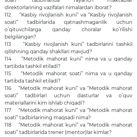
soati” tadbirlarida Tayanch maktablar
direktorlarining vazifalari nimalardan iborat?
112 “Kasbiy rivojlanish kuni” va “Kasbiy rivojlanish
soati” tadbirlarida qatnashmaganlik uchun
oʻqituvchilarga qanday choralar koʻrilishi
belgilangan?
113 “Kasbiy rivojlanish kuni” tadbirlarini tashkil
qilishning qanday shakllari mavjud?
114 “Metodik mahorat kuni” nima va u qanday
tartibda tashkil etiladi?
115 “Metodik mahorat soati” nima va u qanday
tartibda tashkil etiladi?
116 “Metodik mahorat kuni” va “Metodik mahorat
soati” tadbirlari uchun dasturlar va oʻquv
materiallarini kim ishlab chiqadi?
117 “Metodik mahorat kuni” va “Metodik mahorat
soati” tadbirlarining maqsadi nima?
118 “Metodik mahorat kuni” va “Metodik mahorat
soati” tadbirlarida trener (mentor)lar kimlar?