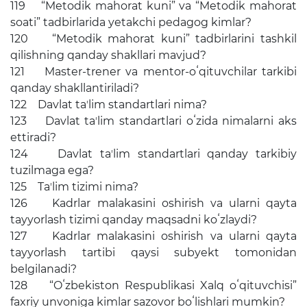
119 “Metodik mahorat kuni” va “Metodik mahorat
soati” tadbirlarida yetakchi pedagog kimlar?
120 “Metodik mahorat kuni” tadbirlarini tashkil
qilishning qanday shakllari mavjud?
121 Master-trener va mentor-oʻqituvchilar tarkibi
qanday shakllantiriladi?
122 Davlat taʼlim standartlari nima?
123 Davlat taʼlim standartlari oʻzida nimalarni aks
ettiradi?
124 Davlat taʼlim standartlari qanday tarkibiy
tuzilmaga ega?
125 Taʼlim tizimi nima?
126 Kadrlar malakasini oshirish va ularni qayta
tayyorlash tizimi qanday maqsadni koʻzlaydi?
127 Kadrlar malakasini oshirish va ularni qayta
tayyorlash tartibi qaysi subyekt tomonidan
belgilanadi?
128 “Oʻzbekiston Respublikasi Xalq oʻqituvchisi”
faxriy unvoniga kimlar sazovor boʻlishlari mumkin?