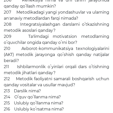
206 Refleksiya nima va uni taʼlim jarayonida
qanday qoʻllash mumkin?
207 Metodikadagi yangi yondashuvlar va ularning
anʼanaviy metodlardan farqi nimada?
208 Integratsiyalashgan darslarni oʻtkazishning
metodik asoslari qanday?
209 Taʼlimdagi motivatsion metodlarning
oʻquvchilar ongida qanday oʻrni bor?
210 Axborot-kommunikatsiya texnologiyalarini
(AKT) metodik jarayonga qoʻshish qanday natijalar
beradi?
211 Ishbilarmonlik oʻyinlari orqali dars oʻtishning
metodik jihatlari qanday?
212 Metodik faoliyatni samarali boshqarish uchun
qanday vositalar va usullar mavjud?
213 Darslik nima?
214 Oʻquv qoʻllanma nima?
215 Uslubiy qoʻllanma nima?
216 Uslubiy koʻrsatma nima?