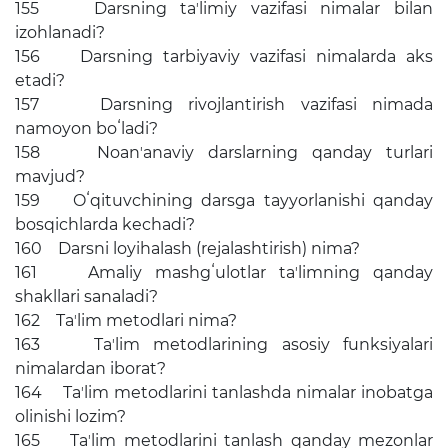
155 Darsning taʼlimiy vazifasi nimalar bilan
izohlanadi?
156 Darsning tarbiyaviy vazifasi nimalarda aks
etadi?
157 Darsning rivojlantirish vazifasi nimada
namoyon boʻladi?
158 Noanʼanaviy darslarning qanday turlari
mavjud?
159 Oʻqituvchining darsga tayyorlanishi qanday
bosqichlarda kechadi?
160 Darsni loyihalash (rejalashtirish) nima?
161 Amaliy mashgʻulotlar taʼlimning qanday
shakllari sanaladi?
162 Taʼlim metodlari nima?
163 Taʼlim metodlarining asosiy funksiyalari
nimalardan iborat?
164 Taʼlim metodlarini tanlashda nimalar inobatga
olinishi lozim?
165 Taʼlim metodlarini tanlash qanday mezonlar