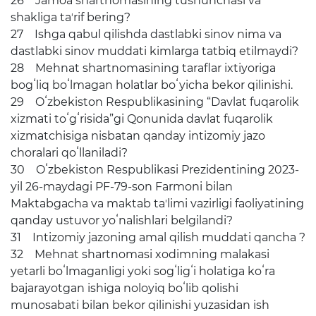
26 Jamoa shartnomasining tushunchasi va
shakliga taʼrif bering?
27 Ishga qabul qilishda dastlabki sinov nima va
Открытые данные
dastlabki sinov muddati kimlarga tatbiq etilmaydi?
Открытый бюджет
28 Mehnat shartnomasining taraflar ixtiyoriga
bogʻliq boʻlmagan holatlar boʻyicha bekor qilinishi.
ОТКРЫТЫЕ ДАННЫЕ
29 Oʻzbekiston Respublikasining “Davlat fuqarolik
(УП-6247)
xizmati toʻgʻrisida”gi Qonunida davlat fuqarolik
xizmatchisiga nisbatan qanday intizomiy jazo
Набор открытых
документов
choralari qoʻllaniladi?
30 Oʻzbekiston Respublikasi Prezidentining 2023-
yil 26-maydagi PF-79-son Farmoni bilan
Документы
Maktabgacha va maktab taʼlimi vazirligi faoliyatining
qanday ustuvor yoʻnalishlari belgilandi?
31 Intizomiy jazoning amal qilish muddati qancha ?
32 Mehnat shartnomasi xodimning malakasi
yetarli boʻlmaganligi yoki sogʻligʻi holatiga koʻra
bajarayotgan ishiga noloyiq boʻlib qolishi
munosabati bilan bekor qilinishi yuzasidan ish