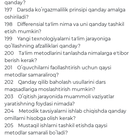
qanday?
197 Darsda koʻrgazmalilik prinsipi qanday amalga
oshiriladi?
198 Differensial taʼlim nima va uni qanday tashkil
etish mumkin?
199 Yangi texnologiyalarni taʼlim jarayoniga
qoʻllashning afzalliklari qanday?
200 Taʼlim metodlarini tanlashda nimalarga eʼtibor
berish kerak?
201 Oʻquvchilarni faollashtirish uchun qaysi
metodlar samaraliroq?
202 Qanday qilib baholash usullarini dars
maqsadlariga moslashtirish mumkin?
203 Oʻqitish jarayonida muammoli vaziyatlar
yaratishning foydasi nimada?
204 Metodik tavsiyalarni ishlab chiqishda qanday
omillarni hisobga olish kerak?
205 Mustaqil ishlarni tashkil etishda qaysi
metodlar samarali boʻladi?