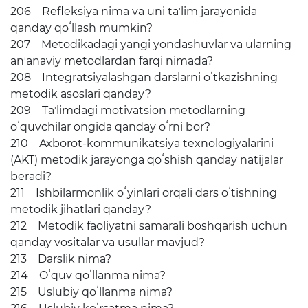
206 Refleksiya nima va uni taʼlim jarayonida
qanday qoʻllash mumkin?
207 Metodikadagi yangi yondashuvlar va ularning
anʼanaviy metodlardan farqi nimada?
208 Integratsiyalashgan darslarni oʻtkazishning
metodik asoslari qanday?
209 Taʼlimdagi motivatsion metodlarning
oʻquvchilar ongida qanday oʻrni bor?
210 Axborot-kommunikatsiya texnologiyalarini
(AKT) metodik jarayonga qoʻshish qanday natijalar
beradi?
211 Ishbilarmonlik oʻyinlari orqali dars oʻtishning
metodik jihatlari qanday?
212 Metodik faoliyatni samarali boshqarish uchun
qanday vositalar va usullar mavjud?
213 Darslik nima?
214 Oʻquv qoʻllanma nima?
215 Uslubiy qoʻllanma nima?