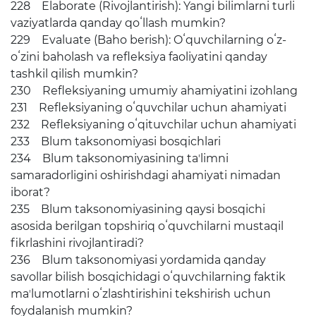
228 Elaborate (Rivojlantirish): Yangi bilimlarni turli
vaziyatlarda qanday qoʻllash mumkin?
229 Evaluate (Baho berish): Oʻquvchilarning oʻz-
oʻzini baholash va refleksiya faoliyatini qanday
tashkil qilish mumkin?
230 Refleksiyaning umumiy ahamiyatini izohlang
231 Refleksiyaning oʻquvchilar uchun ahamiyati
232 Refleksiyaning oʻqituvchilar uchun ahamiyati
233 Blum taksonomiyasi bosqichlari
234 Blum taksonomiyasining taʼlimni
samaradorligini oshirishdagi ahamiyati nimadan
iborat?
235 Blum taksonomiyasining qaysi bosqichi
asosida berilgan topshiriq oʻquvchilarni mustaqil
fikrlashini rivojlantiradi?
236 Blum taksonomiyasi yordamida qanday
savollar bilish bosqichidagi oʻquvchilarning faktik
maʼlumotlarni oʻzlashtirishini tekshirish uchun
foydalanish mumkin?