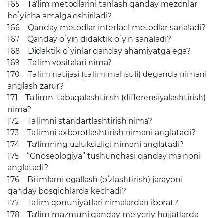
165 Taʼlim metodlarini tanlash qanday mezonlar
boʻyicha amalga oshiriladi?
166 Qanday metodlar interfaol metodlar sanaladi?
167 Qanday oʻyin didaktik oʻyin sanaladi?
168 Didaktik oʻyinlar qanday ahamiyatga ega?
169 Taʼlim vositalari nima?
170 Taʼlim natijasi (taʼlim mahsuli) deganda nimani
anglash zarur?
171 Taʼlimni tabaqalashtirish (differensiyalashtirish)
nima?
172 Taʼlimni standartlashtirish nima?
173 Taʼlimni axborotlashtirish nimani anglatadi?
174 Taʼlimning uzluksizligi nimani anglatadi?
175 “Gnoseologiya” tushunchasi qanday maʼnoni
anglatadi?
176 Bilimlarni egallash (oʻzlashtirish) jarayoni
qanday bosqichlarda kechadi?
177 Taʼlim qonuniyatlari nimalardan iborat?
178 Taʼlim mazmuni qanday meʼyoriy hujjatlarda