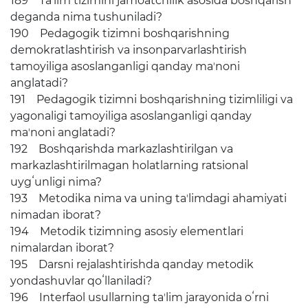
189 Taʼlim tizimini jamoatchilik asosida boshqarish
deganda nima tushuniladi?
190 Pedagogik tizimni boshqarishning
demokratlashtirish va insonparvarlashtirish
tamoyiliga asoslanganligi qanday maʼnoni
anglatadi?
191 Pedagogik tizimni boshqarishning tizimliligi va
yagonaligi tamoyiliga asoslanganligi qanday
maʼnoni anglatadi?
192 Boshqarishda markazlashtirilgan va
markazlashtirilmagan holatlarning ratsional
uygʻunligi nima?
193 Metodika nima va uning taʼlimdagi ahamiyati
nimadan iborat?
194 Metodik tizimning asosiy elementlari
nimalardan iborat?
195 Darsni rejalashtirishda qanday metodik
yondashuvlar qoʻllaniladi?
196 Interfaol usullarning taʼlim jarayonida oʻrni