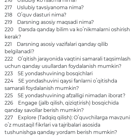
216 Uslubiy koʻrsatma nima?
217 Uslubiy tavsiyanoma nima?
218 Oʻquv dasturi nima?
219 Darsning asosiy maqsadi nima?
220 Darsda qanday bilim va koʻnikmalarni oshirish
kerak?
221 Darsning asosiy vazifalari qanday qilib
belgilanadi?
222 Oʻqitish jarayonida vaqtini samarali taqsimlash
uchun qanday usullardan foydalanish mumkin?
223 5E yondashuvining bosqichlari
224 5E yondashuvini qaysi fanlarni oʻqitishda
samarali foydalanish mumkin?
225 5E yondashuvining afzalligi nimadan iborat?
226 Engage (jalb qilish, qiziqtirish) bosqichida
qanday savollar berish mumkin?
227 Explore (Tadqiq qilish): Oʻquvchilarga mavzuni
oʻz mustaqil fikrlari va tajribalari asosida
tushunishga qanday yordam berish mumkin?