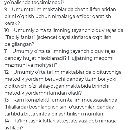
Электронный аттестат
yoʻnalishda taqsimlanadi?
9 Umumtaʼlim maktablarida chet tili fanlaridan
Электронная библиотека
birini oʻqitish uchun nimalarga eʼtibor qaratish
kerak?
Единая электронная
10 Umumiy oʼrta taʼlimning tayanch oʼquv rejasida
система
“Tabiiy fanlar” (science) qaysi sinflarda oʼqitilishi
Повышение
belgilangan?
квалификации
11 Umumiy oʻrta taʼlimning tayanch oʻquv rejasi
qanday hujjat hisoblanadi? Hujjatning maqomi,
mazmuni va mohiyati?
Информационная служба
12 Umumiy oʻrta taʼlim maktablarida oʻqituvchiga
Пресс релизы
metodik yordam beruvchi qanday tizim bor yoki
oʻqituvchi oʻzi ishlayotgan maktabida birinchi
СМИ о Нас
metodik yordamni kimdan oladi?
13 Kam komplektli umumtaʼlim muassasalarida
Доклады
(filiallarda) boshlangʼich sinf oʼquvchilari qanday
tartibda bitta sinfga birlashtirilishi mumkin.
Галерея
14 Taʼlim tashkilotlari attestatsiyasi deb nimaga
Видеогалерея
aytiladi?