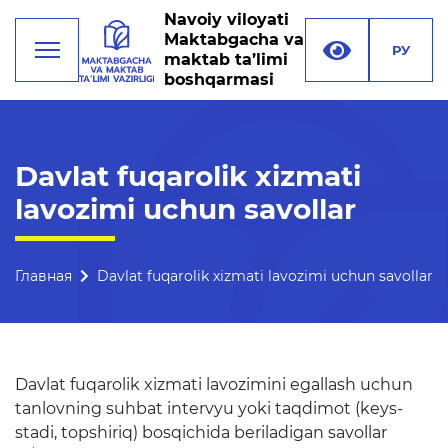
Navoiy viloyati
Maktabgacha va
РУ
maktab ta’limi
boshqarmasi
Деятельность
Davlat fuqarolik xizmati
lavozimi uchun savollar
Руководство
Структура управления
Главная
Davlat fuqarolik xizmati lavozimi uchun savollar
Миссия, цели и задачи
Реквизиты
Контакты
Davlat fuqarolik xizmati lavozimini egallash uchun
Международные
tanlovning suhbat intervyu yoki taqdimot (keys-
отношения
stadi, topshiriq) bosqichida beriladigan savollar