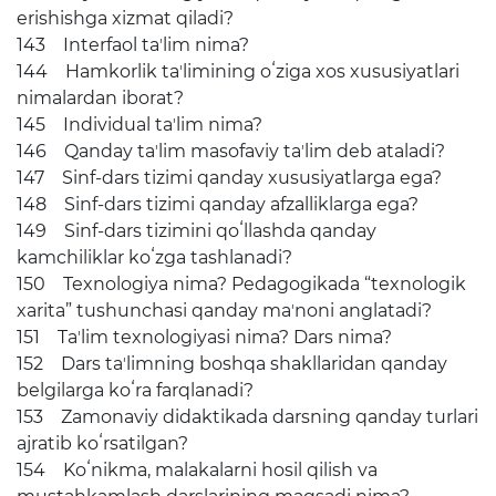
erishishga xizmat qiladi?
143 Interfaol taʼlim nima?
144 Hamkorlik taʼlimining oʻziga xos xususiyatlari
nimalardan iborat?
145 Individual taʼlim nima?
146 Qanday taʼlim masofaviy taʼlim deb ataladi?
147 Sinf-dars tizimi qanday xususiyatlarga ega?
148 Sinf-dars tizimi qanday afzalliklarga ega?
149 Sinf-dars tizimini qoʻllashda qanday
kamchiliklar koʻzga tashlanadi?
150 Texnologiya nima? Pedagogikada “texnologik
xarita” tushunchasi qanday maʼnoni anglatadi?
151 Taʼlim texnologiyasi nima? Dars nima?
152 Dars taʼlimning boshqa shakllaridan qanday
belgilarga koʻra farqlanadi?
153 Zamonaviy didaktikada darsning qanday turlari
ajratib koʻrsatilgan?
154 Koʻnikma, malakalarni hosil qilish va