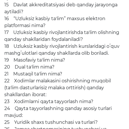
15 Davlat akkreditatsiyasi deb qanday jarayonga
Пресс-служба
aytiladi?
16 “Uzluksiz kasbiy taʼlim” maxsus elektron
Пресс конференции
platformasi nima?
Конференции
17 Uzluksiz kasbiy rivojlantirishda taʼlim olishning
qanday shakllaridan foydalaniladi?
Помощь
18 Uzluksiz kasbiy rivojlantirish kurslaridagi oʻquv
mashgʻulotlari qanday shakllarda olib boriladi.
Конкурсы
19 Masofaviy taʼlim nima?
Аккредитация
20 Dual taʼlim nima?
21 Mustaqil taʼlim nima?
Инфографика
22 Xodimlar malakasini oshirishning muqobil
(taʼlim dasturlarisiz malaka orttirish) qanday
Korrupsiyaga qarshi kurash
shakllardan iborat:
23 Xodimlarni qayta tayyorlash nima?
Murojaatlar
24 Qayta tayyorlashning qanday asosiy turlari
Объявления
mavjud:
25 Yuridik shaxs tushunchasi va turlari?
Новости