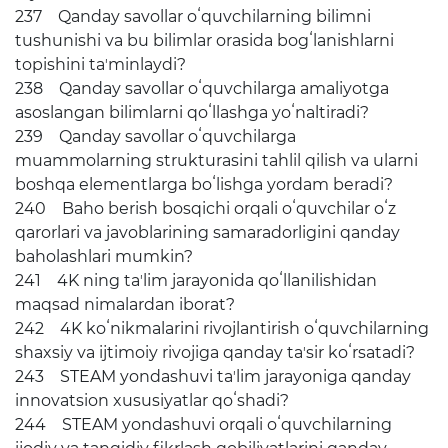
237 Qanday savollar oʻquvchilarning bilimni
tushunishi va bu bilimlar orasida bogʻlanishlarni
topishini taʼminlaydi?
238 Qanday savollar oʻquvchilarga amaliyotga
asoslangan bilimlarni qoʻllashga yoʻnaltiradi?
239 Qanday savollar oʻquvchilarga
muammolarning strukturasini tahlil qilish va ularni
boshqa elementlarga boʻlishga yordam beradi?
240 Baho berish bosqichi orqali oʻquvchilar oʻz
qarorlari va javoblarining samaradorligini qanday
baholashlari mumkin?
241 4K ning taʼlim jarayonida qoʻllanilishidan
maqsad nimalardan iborat?
242 4K koʻnikmalarini rivojlantirish oʻquvchilarning
shaxsiy va ijtimoiy rivojiga qanday taʼsir koʻrsatadi?
243 STEAM yondashuvi taʼlim jarayoniga qanday
innovatsion xususiyatlar qoʻshadi?
244 STEAM yondashuvi orqali oʻquvchilarning