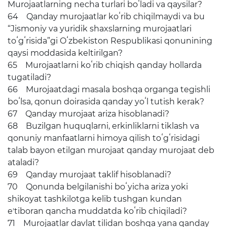
Murojaatlarning necha turlari boʻladi va qaysilar?
64 Qanday murojaatlar koʻrib chiqilmaydi va bu
“Jismoniy va yuridik shaxslarning murojaatlari
toʻgʻrisida”gi Oʻzbekiston Respublikasi qonunining
qaysi moddasida keltirilgan?
65 Murojaatlarni koʻrib chiqish qanday hollarda
tugatiladi?
66 Murojaatdagi masala boshqa organga tegishli
boʻlsa, qonun doirasida qanday yoʻl tutish kerak?
67 Qanday murojaat ariza hisoblanadi?
68 Buzilgan huquqlarni, erkinliklarni tiklash va
qonuniy manfaatlarni himoya qilish toʻgʻrisidagi
talab bayon etilgan murojaat qanday murojaat deb
ataladi?
69 Qanday murojaat taklif hisoblanadi?
70 Qonunda belgilanishi boʻyicha ariza yoki
shikoyat tashkilotga kelib tushgan kundan
eʼtiboran qancha muddatda koʻrib chiqiladi?
71 Murojaatlar davlat tilidan boshqa yana qanday