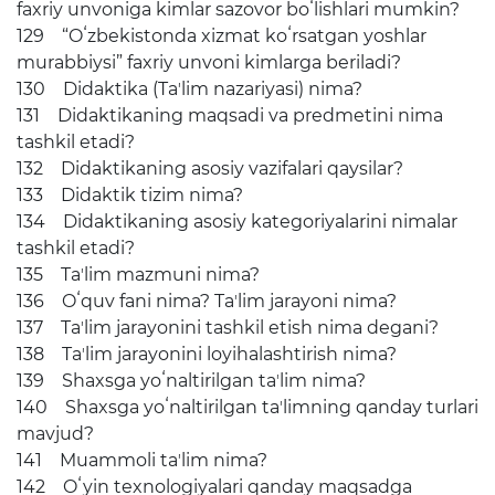
faxriy unvoniga kimlar sazovor boʻlishlari mumkin?
129 “Oʻzbekistonda xizmat koʻrsatgan yoshlar
murabbiysi” faxriy unvoni kimlarga beriladi?
130 Didaktika (Taʼlim nazariyasi) nima?
131 Didaktikaning maqsadi va predmetini nima
tashkil etadi?
132 Didaktikaning asosiy vazifalari qaysilar?
133 Didaktik tizim nima?
134 Didaktikaning asosiy kategoriyalarini nimalar
tashkil etadi?
135 Taʼlim mazmuni nima?
136 Oʻquv fani nima? Taʼlim jarayoni nima?
137 Taʼlim jarayonini tashkil etish nima degani?
138 Taʼlim jarayonini loyihalashtirish nima?
139 Shaxsga yoʻnaltirilgan taʼlim nima?
140 Shaxsga yoʻnaltirilgan taʼlimning qanday turlari
mavjud?
141 Muammoli taʼlim nima?
142 Oʻyin texnologiyalari qanday maqsadga