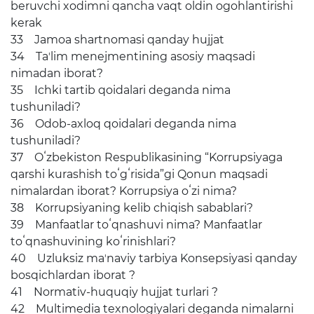
beruvchi xodimni qancha vaqt oldin ogohlantirishi
kerak
33 Jamoa shartnomasi qanday hujjat
34 Taʼlim menejmentining asosiy maqsadi
nimadan iborat?
35 Ichki tartib qoidalari deganda nima
tushuniladi?
36 Odob-axloq qoidalari deganda nima
tushuniladi?
37 Oʻzbekiston Respublikasining “Korrupsiyaga
qarshi kurashish toʻgʻrisida”gi Qonun maqsadi
nimalardan iborat? Korrupsiya oʻzi nima?
38 Korrupsiyaning kelib chiqish sabablari?
39 Manfaatlar toʻqnashuvi nima? Manfaatlar
toʻqnashuvining koʻrinishlari?
40 Uzluksiz maʼnaviy tarbiya Konsepsiyasi qanday
bosqichlardan iborat ?
41 Normativ-huquqiy hujjat turlari ?
42 Multimedia texnologiyalari deganda nimalarni