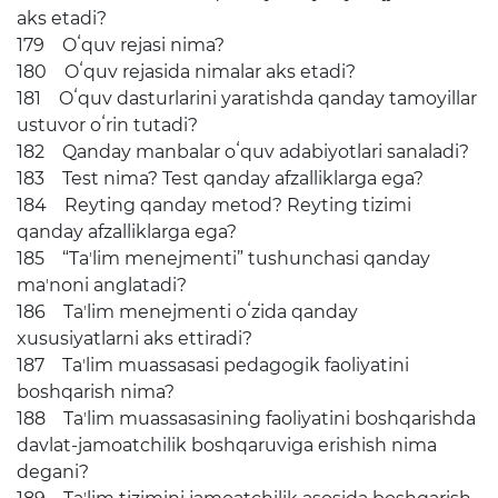
aks etadi?
179 Oʻquv rejasi nima?
180 Oʻquv rejasida nimalar aks etadi?
181 Oʻquv dasturlarini yaratishda qanday tamoyillar
ustuvor oʻrin tutadi?
182 Qanday manbalar oʻquv adabiyotlari sanaladi?
183 Test nima? Test qanday afzalliklarga ega?
184 Reyting qanday metod? Reyting tizimi
qanday afzalliklarga ega?
185 “Taʼlim menejmenti” tushunchasi qanday
maʼnoni anglatadi?
186 Taʼlim menejmenti oʻzida qanday
xususiyatlarni aks ettiradi?
187 Taʼlim muassasasi pedagogik faoliyatini
boshqarish nima?
188 Taʼlim muassasasining faoliyatini boshqarishda
davlat-jamoatchilik boshqaruviga erishish nima
degani?