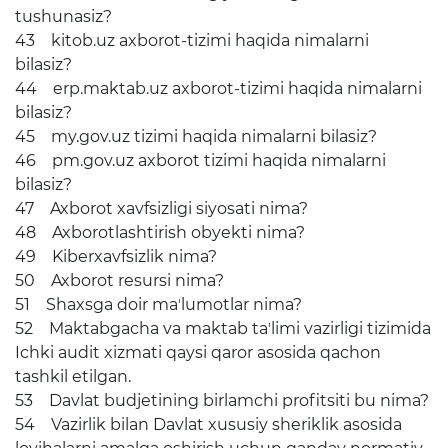
tushunasiz?
43 kitob.uz axborot-tizimi haqida nimalarni
bilasiz?
44 erp.maktab.uz axborot-tizimi haqida nimalarni
bilasiz?
45 my.gov.uz tizimi haqida nimalarni bilasiz?
46 pm.gov.uz axborot tizimi haqida nimalarni
bilasiz?
47 Axborot xavfsizligi siyosati nima?
48 Axborotlashtirish obyekti nima?
49 Kiberxavfsizlik nima?
50 Axborot resursi nima?
51 Shaxsga doir maʼlumotlar nima?
52 Maktabgacha va maktab taʼlimi vazirligi tizimida
Ichki audit xizmati qaysi qaror asosida qachon
tashkil etilgan.
53 Davlat budjetining birlamchi profitsiti bu nima?
54 Vazirlik bilan Davlat xususiy sheriklik asosida