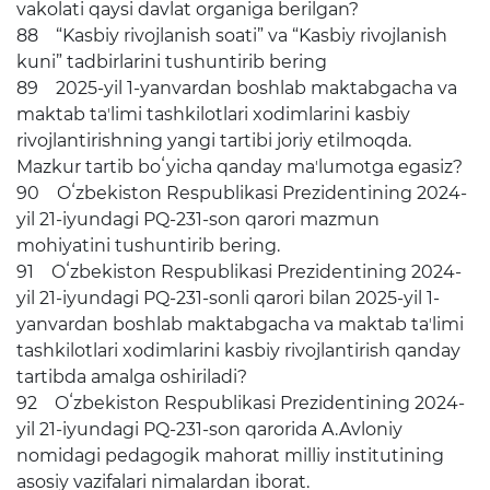
vakolati qaysi davlat organiga berilgan?
88 “Kasbiy rivojlanish soati” va “Kasbiy rivojlanish
kuni” tadbirlarini tushuntirib bering
89 2025-yil 1-yanvardan boshlab maktabgacha va
maktab taʼlimi tashkilotlari xodimlarini kasbiy
rivojlantirishning yangi tartibi joriy etilmoqda.
Mazkur tartib boʻyicha qanday maʼlumotga egasiz?
90 Oʻzbekiston Respublikasi Prezidentining 2024-
yil 21-iyundagi PQ-231-son qarori mazmun
mohiyatini tushuntirib bering.
91 Oʻzbekiston Respublikasi Prezidentining 2024-
yil 21-iyundagi PQ-231-sonli qarori bilan 2025-yil 1-
yanvardan boshlab maktabgacha va maktab taʼlimi
tashkilotlari xodimlarini kasbiy rivojlantirish qanday
tartibda amalga oshiriladi?
92 Oʻzbekiston Respublikasi Prezidentining 2024-
yil 21-iyundagi PQ-231-son qarorida A.Avloniy
nomidagi pedagogik mahorat milliy institutining
asosiy vazifalari nimalardan iborat.