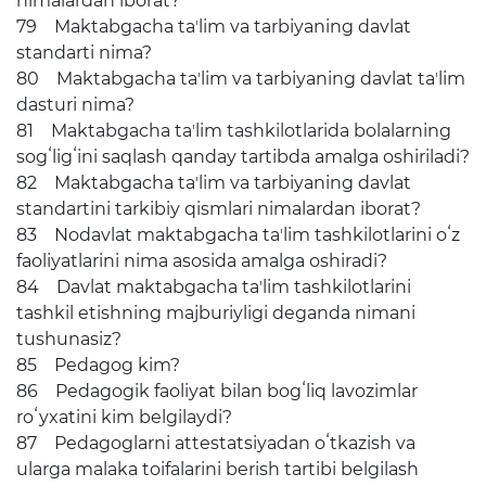
nimalardan iborat?
79 Maktabgacha taʼlim va tarbiyaning davlat
standarti nima?
80 Maktabgacha taʼlim va tarbiyaning davlat taʼlim
dasturi nima?
81 Maktabgacha taʼlim tashkilotlarida bolalarning
sogʻligʻini saqlash qanday tartibda amalga oshiriladi?
82 Maktabgacha taʼlim va tarbiyaning davlat
standartini tarkibiy qismlari nimalardan iborat?
83 Nodavlat maktabgacha taʼlim tashkilotlarini oʻz
faoliyatlarini nima asosida amalga oshiradi?
84 Davlat maktabgacha taʼlim tashkilotlarini
tashkil etishning majburiyligi deganda nimani
tushunasiz?
85 Pedagog kim?
86 Pedagogik faoliyat bilan bogʻliq lavozimlar
roʻyxatini kim belgilaydi?
87 Pedagoglarni attestatsiyadan oʻtkazish va
ularga malaka toifalarini berish tartibi belgilash