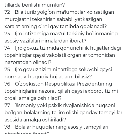
tillarda berilishi mumkin?
72 Bila turib yolgʻon maʼlumotlar koʻrsatilgan
murojaatni tekshirish sababli yetkazilgan
xarajatlarning oʻrni qay tartibda qoplanadi?
73 Ijro intizomiga masʼul tarkibiy boʻlinmaning
asosiy vazifalari nimalardan iborat?
74 Ijro.gov.uz tizimida qonunchilik hujjatlaridagi
topshiriqlar qaysi vakolatli organlar tomonidan
nazoratdan olinadi?
75 Ijro.gov.uz tizimini tartibga soluvchi qaysi
normativ-huquqiy hujjatlarni bilasiz?
76 Oʻzbekiston Respublikasi Prezidentining
topshiriqlarini nazorat qilish qaysi axborot tizimi
orqali amalga oshiriladi?
77 Jismoniy yoki psixik rivojlanishida nuqsoni
boʻlgan bolalarning taʼlim olishi qanday tamoyillar
asosida amalga oshiriladi?
78 Bolalar huquqlarining asosiy tamoyillari