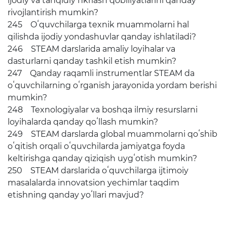
ijodiy va tanqidiy fikrlash qobiliyatlarini qanday
rivojlantirish mumkin?
245 Oʻquvchilarga texnik muammolarni hal
qilishda ijodiy yondashuvlar qanday ishlatiladi?
246 STEAM darslarida amaliy loyihalar va
dasturlarni qanday tashkil etish mumkin?
247 Qanday raqamli instrumentlar STEAM da
oʻquvchilarning oʻrganish jarayonida yordam berishi
mumkin?
248 Texnologiyalar va boshqa ilmiy resurslarni
loyihalarda qanday qoʻllash mumkin?
249 STEAM darslarda global muammolarni qoʻshib
oʻqitish orqali oʻquvchilarda jamiyatga foyda
keltirishga qanday qiziqish uygʻotish mumkin?
250 STEAM darslarida oʻquvchilarga ijtimoiy
masalalarda innovatsion yechimlar taqdim
etishning qanday yoʻllari mavjud?