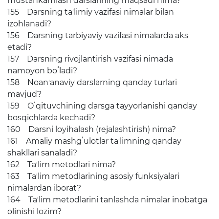
mustahkamlash darslarining maqsadi nima?
155 Darsning taʼlimiy vazifasi nimalar bilan
izohlanadi?
156 Darsning tarbiyaviy vazifasi nimalarda aks
etadi?
157 Darsning rivojlantirish vazifasi nimada
namoyon boʻladi?
158 Noanʼanaviy darslarning qanday turlari
mavjud?
159 Oʻqituvchining darsga tayyorlanishi qanday
bosqichlarda kechadi?
160 Darsni loyihalash (rejalashtirish) nima?
161 Amaliy mashgʻulotlar taʼlimning qanday
shakllari sanaladi?
162 Taʼlim metodlari nima?
163 Taʼlim metodlarining asosiy funksiyalari
nimalardan iborat?
164 Taʼlim metodlarini tanlashda nimalar inobatga
olinishi lozim?