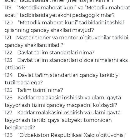
soati” tadbirlarida trener (mentor)lar kimlar?
119 “Metodik mahorat kuni” va “Metodik mahorat
soati” tadbirlarida yetakchi pedagog kimlar?
120 “Metodik mahorat kuni” tadbirlarini tashkil
qilishning qanday shakllari mavjud?
121 Master-trener va mentor-oʻqituvchilar tarkibi
qanday shakllantiriladi?
122 Davlat taʼlim standartlari nima?
123 Davlat taʼlim standartlari oʻzida nimalarni aks
ettiradi?
124 Davlat taʼlim standartlari qanday tarkibiy
tuzilmaga ega?
125 Taʼlim tizimi nima?
126 Kadrlar malakasini oshirish va ularni qayta
tayyorlash tizimi qanday maqsadni koʻzlaydi?
127 Kadrlar malakasini oshirish va ularni qayta
tayyorlash tartibi qaysi subyekt tomonidan
belgilanadi?
128 “Oʻzbekiston Respublikasi Xalq oʻqituvchisi”