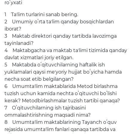
roʻyxati
Планы проведения
открытых заседаний
1 Taʼlim turlarini sanab bering.
2 Umumiy oʻrta taʼlim qanday bosqichlardan
iborat?
Образование
3 Maktab direktori qanday tartibda lavozimga
Аналитические данные
tayinlanadi?
4 Maktabgacha va maktab taʼlimi tizimida qanday
Термины об образовании
davlat xizmatlari joriy etilgan.
5 Maktabda oʻqituvchilarning haftalik ish
Kelajak markazi
yuklamalari qaysi meʼyoriy hujjat boʻyicha hamda
necha soat etib belgilangan?
Отчеты
6 Umumtaʼlim maktablarida Metod birlashma
tuzish uchun kamida nechta oʻqituvchi boʻlishi
Интерактивные услуги
kerak? Metodbirlashmalar tuzish tartibi qanaqa?
7 Oʻqituvchilarning ish tajribasini
Электронный дневник
ommalashtirishning maqsadi nima?
8 Umumtaʼlim maktablarining Tayanch oʻquv
Прием в 1 класс
rejasida umumtaʼlim fanlari qanaqa tartibda va