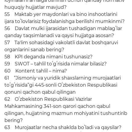
loyihalarni amalga oshirish uchun qanday normativ
huquqiy hujjatlar mavjud?
55 Maktab yer maydonlari va bino inshootlarini
ijara toʻlovlarisiz foydalanishga berilishi mumkinmi?
56 Davlat mulki ijarasidan tushadigan mablagʻlar
qanday taqsimlanadi va qaysi hujjatga asosan?
57 Taʼlim sohasidagi vakolatli davlat boshqaruvi
organlarini sanab bering?
58 KPI deganda nimani tushunasiz?
59 SWOT – tahlil toʻgʻrisida nimalar bilasiz?
60 Kontent tahlil – nima?
61 “Jismoniy va yuridik shaxslarning murojaatlari
toʻgʻrisida”gi 445-sonli Oʻzbekiston Respublikasi
qonuni qachon qabul qilingan
62 Oʻzbekiston Respublikasi Vazirlar
Mahkamasining 341-son qarori qachon qabul
qilingan, hujjatning mazmun mohiyatini tushuntirib
bering?
63 Murojaatlar necha shaklda boʻladi va qaysilar?