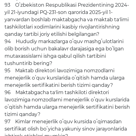
93 Oʻzbekiston Respublikasi Prezidentining 2024-
yil 21-iyundagi PQ-231-son qarorida 2025-yil 1-
yanvardan boshlab maktabgacha va maktab taʼlimi
tashkilotlari xodimlarini kasbiy rivojlantirishning
qanday tartibi joriy etilishi belgilangan?
94 Hududiy markazlarga oʻquv mashgʻulotlarini
olib borish uchun bakalavr darajasiga ega boʻlgan
mutaxassislarni ishga qabul qilish tartibini
tushuntirib bering?
95 Maktab direktori lavozimiga nomzodlarni
menejerlik oʻquv kurslarida oʻqitish hamda ularga
menejerlik sertifikatini berish tizimi qanday?
96 Maktabgacha taʼlim tashkiloti direktori
lavozimiga nomzodlarni menejerlik oʻquv kurslarida
oʻqitish hamda ularga menejerlik sertifikatini berish
tizimi qanday?
97 Kimlar menejerlik oʻquv kursida oʻqimasdan
sertifikat olish boʻyicha yakuniy sinov jarayonlarida