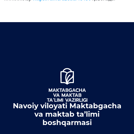
Очиқ маълумотлар
Очиқ бюджет
ОЧИҚ МАЪЛУМОТЛАР
(ПФ-6247)
Очиқ маълумотлар
тўплами
Хужжатлар
Navoiy viloyati Maktabgacha
va maktab ta’limi
boshqarmasi