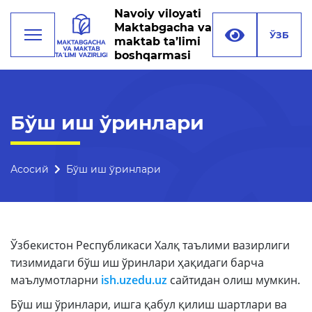
Navoiy viloyati
Maktabgacha va
ЎЗБ
maktab ta’limi
boshqarmasi
Фаолият
Бўш иш ўринлари
Раҳбарият
Бошқарма тузилмаси
Асосий
Бўш иш ўринлари
Миссия, мақсад ва
вазифалар
Реквизитлар
Ўзбекистон Республикаси Халқ таълими вазирлиги
тизимидаги бўш иш ўринлари ҳақидаги барча
Боғланиш
маълумотларни
ish
.
uzedu
.
uz
сайтидан олиш мумкин.
Халқаро алоқалар
Бўш иш ўринлари, ишга қабул қилиш шартлари ва