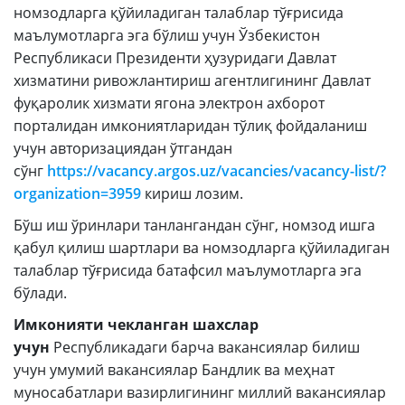
номзодларга қўйиладиган талаблар тўғрисида
Очиқ мажлислар ўтказиш
маълумотларга эга бўлиш учун Ўзбекистон
режалари
Республикаси Президенти ҳузуридаги Давлат
хизматини ривожлантириш агентлигининг Давлат
Таълим
фуқаролик хизмати ягона электрон ахборот
порталидан имкониятларидан тўлиқ фойдаланиш
Таҳлилий маълумотлар
учун авторизациядан ўтгандан
Таълимга доир терминлар
сўнг
https://vacancy.argos.uz/vacancies/vacancy-list/?
organization=3959
кириш лозим.
Kelajak markazi
Бўш иш ўринлари танлангандан сўнг, номзод ишга
Ҳисоботлар
қабул қилиш шартлари ва номзодларга қўйиладиган
талаблар тўғрисида батафсил маълумотларга эга
бўлади.
Интерактив хизматлар
Имконияти чекланган шахслар
Электрон кундалик
учун
Республикадаги барча вакансиялар билиш
учун умумий вакансиялар Бандлик ва меҳнат
1-синфга қабул
муносабатлари вазирлигининг миллий вакансиялар