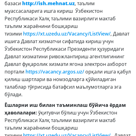
Электрон шаҳодатнома
базаси
http://ish.mehnat.uz
, таълим
муассасаларига ишга кириш Ўзбекистон
Рақамли кутубхона
Республикаси Халқ таълими вазирлиги мактаб
таълим жараёнини бошқариш
Ягона электрон тизим
тизими
https://xt.uzedu.uz/Vacancy/ListView/
, Давлат
Малака ошириш
ишига Давлат хизматчи сифатида кириш учун
Ўзбекистон Республикаси Президенти ҳузуридаги
Давлат хизматини ривожлантириш агентлигининг
Ахборот хизмати
Давлат фуқаролик хизмати ягона электрон ахборот
Пресс-релизлар
портали
https://vacancy.argos.uz/
орқали ишга қабул
қилиш шартлари ва номзодларга қўйиладиган
ОАВ биз ҳақимизда
талаблар тўғрисида батафсил маълумотларга эга
бўлади.
Маърузалар
Ёшларни иш билан таъминлаш бўйича ёрдам
Галерея
ҳаволалари:
ўқитувчи бўлиш учун Ўзбекистон
Видеогалерея
Республикаси Халқ таълими вазирлиги мактаб
таълим жараёнини бошқариш
Ахборот хизмати
тизими
https://xt.uzedu.uz/Vacancy/ListView/
, Давлат