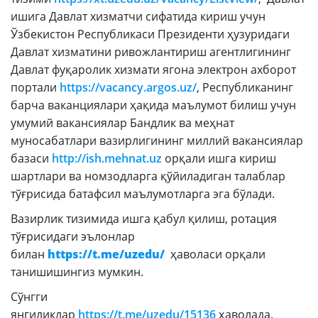
ишига Давлат хизматчи сифатида кириш учун
Матбуот анжуманлари
Ўзбекистон Республикаси Президенти ҳузуридаги
Конференциялар
Давлат хизматини ривожлантириш агентлигининг
Давлат фуқаролик хизмати ягона электрон ахборот
Ёрдам
портали
https://vacancy.argos.uz/
, Республиканинг
барча ваканциялари ҳақида маълумот билиш учун
Танловлар
умумий вакансиялар Бандлик ва меҳнат
Аккредитация
муносабатлари вазирлигининг миллий вакансиялар
базаси
http://ish.mehnat.uz
орқали ишга кириш
Инфографика
шартлари ва номзодларга қўйиладиган талаблар
тўғрисида батафсил маълумотларга эга бўлади.
Корупцияга қарши кураш
Вазирлик тизимида ишга қабул қилиш, ротация
Murojaatlar
тўғрисидаги эълонлар
Эълонлар
билан
https://t.me/uzedu/
ҳаволаси орқали
танишишингиз мумкин.
Янгиликлар
Сўнгги
янгиликлар
https://t.me/uzedu/15136
ҳаволада.