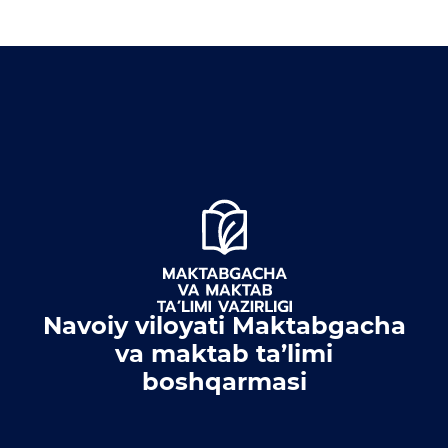
Открытые данные
Открытый бюджет
ОТКРЫТЫЕ ДАННЫЕ
(УП-6247)
Набор открытых
документов
Документы
Navoiy viloyati Maktabgacha
va maktab ta’limi
boshqarmasi