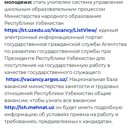
молодежи:
стать учителем система управления
Пресс-служба
школьным образовательным процессом
Министерства народного образования
Пресс конференции
Республики Узбекистан
https://xt.uzedu.uz/Vacancy/ListView/
, единый
Конференции
электронный информационный портал
Помощь
государственной гражданской службы Агентства
по развитию государственной службы при
Конкурсы
Президенте Республики Узбекистан для
поступления на государственную работу в
Аккредитация
качестве государственного служащего
https://vacancy.argos.uz/
, Национальная база
Инфографика
вакансий министерства занятости и трудовых
Korrupsiyaga qarshi kurash
отношений Республики Узбекистан общие
вакансии, чтобы узнать все вакансии
Murojaatlar
http://ish.mehnat.uz
он будет иметь подробную
информацию об условиях приема на работу и
Объявления
требованиях, предъявляемых к кандидатам.
Новости