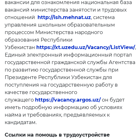
Электронный аттестат
вакансии для ознакомления национальная база
вакансий министерства занятости и трудовых
Электронная библиотека
отношений
http://ish.mehnat.uz
, система
управления школьным образовательным
Единая электронная
процессом Министерства народного
система
образования Республики
Повышение
Узбекистан
https://xt.uzedu.uz/Vacancy/ListView/
,
квалификации
Единый электронный информационный портал
государственной гражданской службы Агентства
по развитию государственной службы при
Информационная служба
Президенте Республики Узбекистан для
Пресс релизы
поступления на государственную работу в
качестве государственного
СМИ о Нас
служащего
https://vacancy.argos.uz/
он будет
иметь подробную информацию об условиях
Доклады
найма и требованиях, предъявляемых к
кандидатам.
Галерея
Ссылки на помощь в трудоустройстве
Видеогалерея