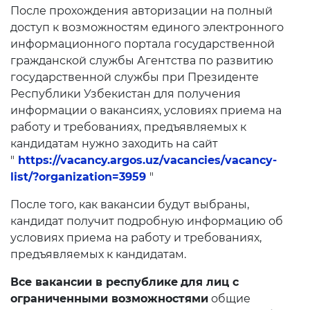
После прохождения авторизации на полный
Планы проведения
доступ к возможностям единого электронного
открытых заседаний
информационного портала государственной
гражданской службы Агентства по развитию
Образование
государственной службы при Президенте
Республики Узбекистан для получения
Аналитические данные
информации о вакансиях, условиях приема на
работу и требованиях, предъявляемых к
Термины об образовании
кандидатам нужно заходить на сайт
Kelajak markazi
"
https://vacancy.argos.uz/vacancies/vacancy-
list/?organization=3959
"
Отчеты
После того, как вакансии будут выбраны,
кандидат получит подробную информацию об
Интерактивные услуги
условиях приема на работу и требованиях,
предъявляемых к кандидатам.
Электронный дневник
Все вакансии в республике
для лиц с
Прием в 1 класс
ограниченными возможностями
общие