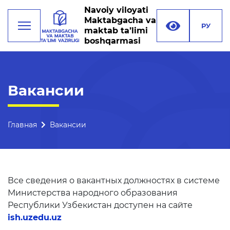
Navoiy viloyati
Maktabgacha va
РУ
maktab ta’limi
boshqarmasi
Деятельность
Вакансии
Руководство
Структура управления
Главная
Вакансии
Миссия, цели и задачи
Реквизиты
Все сведения о вакантных должностях в системе
Контакты
Министерства народного образования
Республики Узбекистан доступен на сайте
Международные
ish.uzedu.uz
отношения