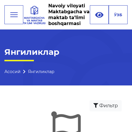
Navoiy viloyati
Maktabgacha va
ЎЗБ
maktab ta’limi
boshqarmasi
Фаолият
Янгиликлар
Раҳбарият
Бошқарма тузилмаси
Асосий
Янгиликлар
Миссия, мақсад ва
вазифалар
Реквизитлар
Фильтр
Боғланиш
Халқаро алоқалар