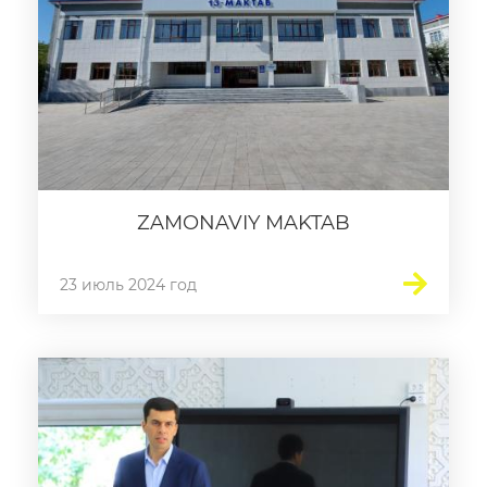
Пресс-служба
Пресс конференции
Конференции
Помощь
Конкурсы
ZAMONAVIY MAKTAB
Аккредитация
23 июль 2024 год
Инфографика
Korrupsiyaga qarshi kurash
Murojaatlar
Объявления
Новости