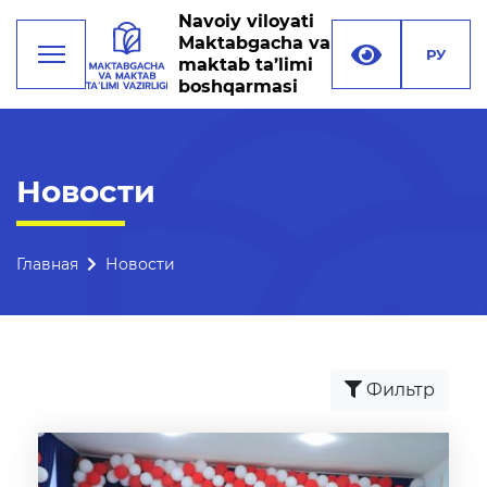
Navoiy viloyati
Maktabgacha va
РУ
maktab ta’limi
boshqarmasi
Деятельность
Новости
Руководство
Структура управления
Главная
Новости
Миссия, цели и задачи
Реквизиты
Фильтр
Контакты
Международные
отношения