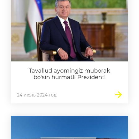
Электронный аттестат
Электронная библиотека
Единая электронная
система
Повышение
квалификации
Tavallud ayomingiz muborak
Информационная служба
bo'sin hurmatli Prezident!
Пресс релизы
24 июль 2024 год
СМИ о Нас
Доклады
Галерея
Видеогалерея