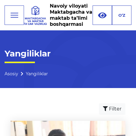
Navoiy viloyati
Maktabgacha va
O‘Z
maktab ta’limi
boshqarmasi
Faoliyat
Yangiliklar
Rahbariyat
Boshqarma tuzilmasi
Asosiy
Yangiliklar
Missiya, maqsad va vazifalar
Rekvizitlar
Filter
Bogʻlanish
Xalqaro aloqalar
Ochiq majlislar o'tkazish