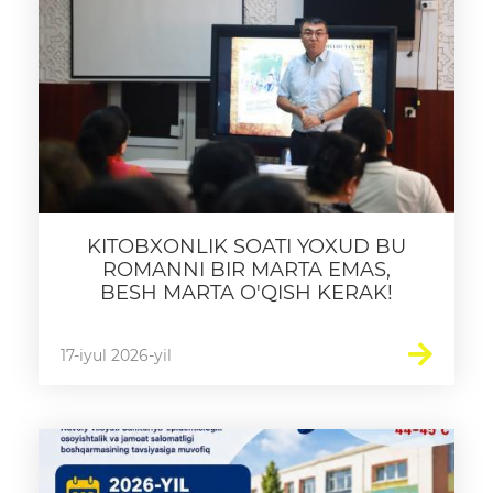
Ochiq byudjet
OCHIQ MA'LUMOTLAR (PF-
6247)
Ochiq ma'lumotlar to'plami
Hujjatlar
KITOBXONLIK SOATI YOXUD BU
ROMANNI BIR MARTA EMAS,
BESH MARTA O'QISH KERAK!
17-iyul 2026-yil