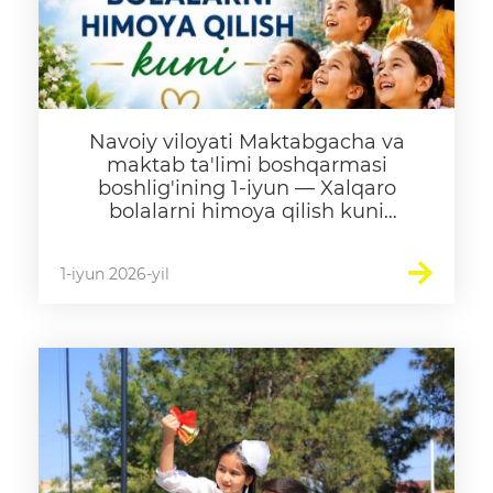
Navoiy viloyati Maktabgacha va
maktab ta'limi boshqarmasi
boshlig'ining 1-iyun — Xalqaro
bolalarni himoya qilish kuni
munosababti bilan bayram tabrigi
1-iyun 2026-yil