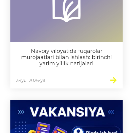
Navoiy viloyatida fuqarolar
murojaatlari bilan ishlash: birinchi
yarim yillik natijalari
3-iyul 2026-yil