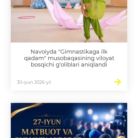
Navoiyda "Gimnastikaga ilk
qadam" musobaqasining viloyat
bosqichi g‘oliblari aniqlandi
30-iyun 2026-yil