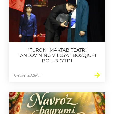
“TURON” MAKTAB TEATRI
TANLOVINING VILOYAT BOSQICHI
BO‘LIB O‘TDI
6-aprel 2026-yil