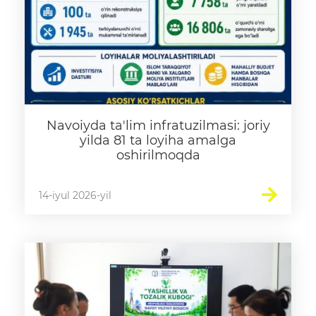
Navoiyda ta'lim infratuzilmasi: joriy
yilda 81 ta loyiha amalga
oshirilmoqda
14-iyul 2026-yil