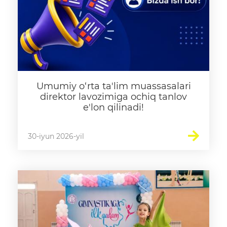
Umumiy o‘rta ta'lim muassasalari
direktor lavozimiga ochiq tanlov
e'lon qilinadi!
30-iyun 2026-yil