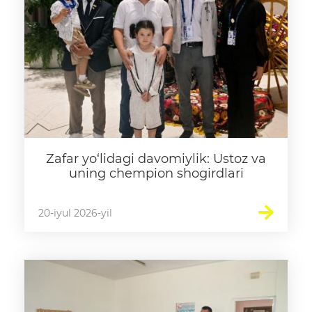
Raqamli kutubxona
Yagona elektron tizim
Malaka oshirish
Axborot xizmati
Press-relizlar
Zafar yo‘lidagi davomiylik: Ustoz va
uning chempion shogirdlari
OAV biz haqimizda
Ma'ruzalar
20-iyul 2026-yil
Galereya
Videogalereya
Axborot xizmati