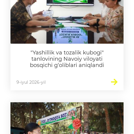
"Yashillik va tozalik kubogi"
tanlovining Navoiy viloyati
bosqichi g‘oliblari aniqlandi
9-iyul 2026-yil