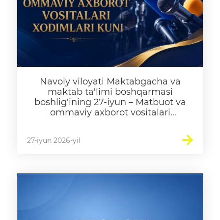
Navoiy viloyati Maktabgacha va
maktab ta'limi boshqarmasi
boshlig'ining 27-iyun – Matbuot va
ommaviy axborot vositalari
xodimlari kuni munosabati bilan
soha xodimlariga bayram tabrigi
27-iyun 2026-yil