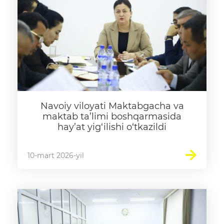
Navoiy viloyati Maktabgacha va
maktab ta’limi boshqarmasida
hay’at yig‘ilishi o‘tkazildi
10-mart 2026-yil