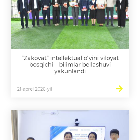
“Zakovat” intellektual o‘yini viloyat
bosqichi – bilimlar bellashuvi
yakunlandi
21-aprel 2026-yil