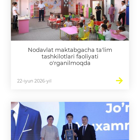
Nodavlat maktabgacha ta'lim
tashkilotlari faoliyati
o'rganilmoqda
22-iyun 2026-yil