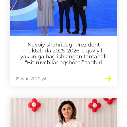
Navoiy shahridagi Prezident
maktabida 2025–2026-o‘quv yili
yakuniga bag‘ishlangan tantanali
“Bitiruvchilar oqshomi” tadbiri
bo‘lib o‘tdi.
19-iyun 2026-yil