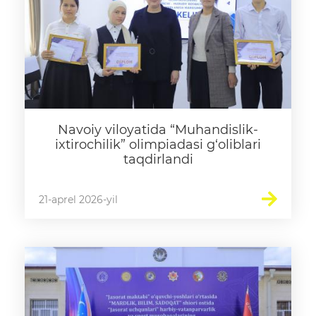
Navoiy viloyatida “Muhandislik-
ixtirochilik” olimpiadasi g‘oliblari
taqdirlandi
21-aprel 2026-yil