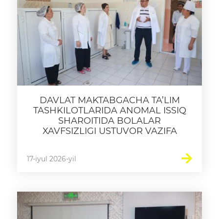
Matbuot anjumanlari
Konferensiyalar
Yordam
Tanlovlar
Akkreditatsiya
DAVLAT MAKTABGACHA TA’LIM
Infografika
TASHKILOTLARIDA ANOMAL ISSIQ
SHAROITIDA BOLALAR
Korrupsiyaga qarshi kurash
XAVFSIZLIGI USTUVOR VAZIFA
Murojaatlar
17-iyul 2026-yil
E'lonlar
Yangiliklar
Ochiq ma'lumotlar