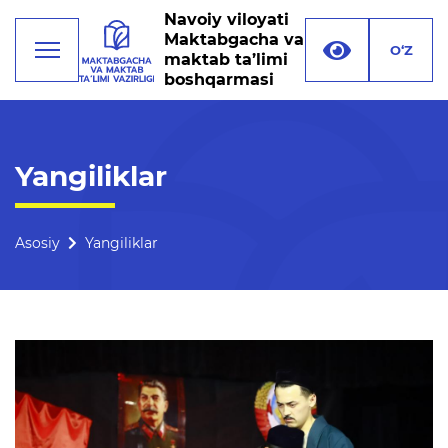
Navoiy viloyati
Maktabgacha va
O‘Z
maktab ta’limi
boshqarmasi
Faoliyat
Yangiliklar
Rahbariyat
Boshqarma tuzilmasi
Asosiy
Yangiliklar
Missiya, maqsad va vazifalar
Rekvizitlar
Bogʻlanish
Xalqaro aloqalar
Ochiq majlislar o'tkazish