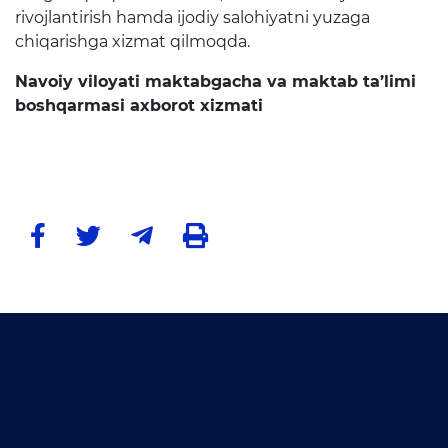
Matbuot anjumanlari
rivojlantirish hamda ijodiy salohiyatni yuzaga
chiqarishga xizmat qilmoqda.
Konferensiyalar
Navoiy viloyati maktabgacha va maktab ta’limi
Yordam
boshqarmasi axborot xizmati
Tanlovlar
Akkreditatsiya
Infografika
Korrupsiyaga qarshi kurash
Murojaatlar
E'lonlar
Yangiliklar
Ochiq ma'lumotlar