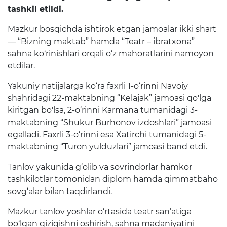
tashkil etildi.
Raqamli kutubxona
Mazkur bosqichda ishtirok etgan jamoalar ikki shart
Yagona elektron tizim
— “Bizning maktab” hamda “Teatr – ibratxona”
Malaka oshirish
sahna ko‘rinishlari orqali o‘z mahoratlarini namoyon
etdilar.
Axborot xizmati
Yakuniy natijalarga ko‘ra faxrli 1-o‘rinni Navoiy
shahridagi 22-maktabning “Kelajak” jamoasi qo'lga
Press-relizlar
kiritgan bo'lsa, 2-o‘rinni Karmana tumanidagi 3-
maktabning “Shukur Burhonov izdoshlari” jamoasi
OAV biz haqimizda
egalladi. Faxrli 3-o‘rinni esa Xatirchi tumanidagi 5-
Ma'ruzalar
maktabning “Turon yulduzlari” jamoasi band etdi.
Tanlov yakunida g‘olib va sovrindorlar hamkor
Galereya
tashkilotlar tomonidan diplom hamda qimmatbaho
Videogalereya
sovg‘alar bilan taqdirlandi.
Axborot xizmati
Mazkur tanlov yoshlar o‘rtasida teatr san’atiga
bo‘lgan qiziqishni oshirish, sahna madaniyatini