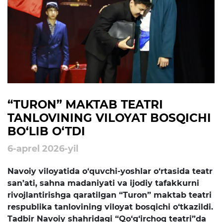
rejalari
Ta'lim
Tahliliy ma'lumotlar
Ta'limga doir terminlar
Kelajak markazi
“TURON” MAKTAB TEATRI
TANLOVINING VILOYAT BOSQICHI
Hisobotlar
BO‘LIB O‘TDI
6-aprel 2026-yil
Interaktiv xizmatlar
Navoiy viloyatida o‘quvchi-yoshlar o‘rtasida teatr
Elektron kundalik
san’ati, sahna madaniyati va ijodiy tafakkurni
1-sinfga qabul
rivojlantirishga qaratilgan “Turon” maktab teatri
respublika tanlovining viloyat bosqichi o‘tkazildi.
Elektron shahodatnoma
Tadbir Navoiy shahridagi “Qo‘g‘irchoq teatri”da