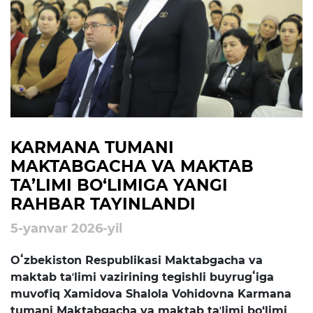
rejalari
Ta'lim
Tahliliy ma'lumotlar
Ta'limga doir terminlar
Kelajak markazi
KARMANA TUMANI
MAKTABGACHA VA MAKTAB
Hisobotlar
TA’LIMI BO‘LIMIGA YANGI
RAHBAR TAYINLANDI
Interaktiv xizmatlar
5-yanvar 2026-yil
Elektron kundalik
Oʻzbekiston Respublikasi Maktabgacha va
1-sinfga qabul
maktab taʼlimi vazirining tegishli buyrugʻiga
muvofiq Xamidova Shalola Vohidovna Karmana
Elektron shahodatnoma
tumani Maktabgacha va maktab taʼlimi bo‘limi