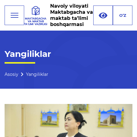
Navoiy viloyati
Maktabgacha va
O‘Z
maktab ta’limi
boshqarmasi
Faoliyat
Yangiliklar
Rahbariyat
Boshqarma tuzilmasi
Asosiy
Yangiliklar
Missiya, maqsad va vazifalar
Rekvizitlar
Bogʻlanish
Xalqaro aloqalar
Ochiq majlislar o'tkazish