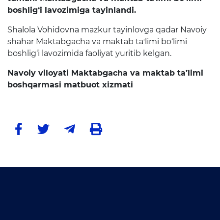
boshlig‘i lavozimiga tayinlandi.
Raqamli kutubxona
Shalola Vohidovna mazkur tayinlovga qadar Navoiy
Yagona elektron tizim
shahar Maktabgacha va maktab taʼlimi bo‘limi
Malaka oshirish
boshlig‘i lavozimida faoliyat yuritib kelgan.
Navoiy viloyati Maktabgacha va maktab ta’limi
Axborot xizmati
boshqarmasi matbuot xizmati
Press-relizlar
OAV biz haqimizda
Ma'ruzalar
Galereya
Videogalereya
Axborot xizmati