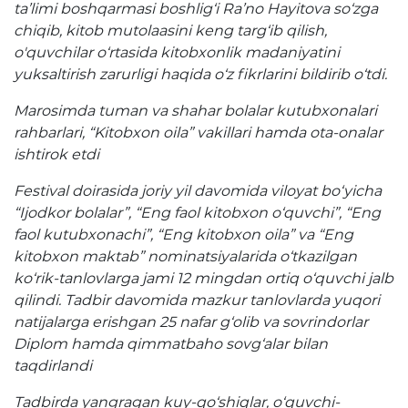
ta’limi boshqarmasi boshlig‘i Ra’no Hayitova so‘zga
Raqamli kutubxona
chiqib, kitob mutolaasini keng targ‘ib qilish,
o'quvchilar o‘rtasida kitobxonlik madaniyatini
Yagona elektron tizim
yuksaltirish zarurligi haqida o‘z fikrlarini bildirib o‘tdi.
Malaka oshirish
Marosimda tuman va shahar bolalar kutubxonalari
rahbarlari, “Kitobxon oila” vakillari hamda ota-onalar
Axborot xizmati
ishtirok etdi
Press-relizlar
Festival doirasida joriy yil davomida viloyat bo‘yicha
“Ijodkor bolalar”, “Eng faol kitobxon o‘quvchi”, “Eng
OAV biz haqimizda
faol kutubxonachi”, “Eng kitobxon oila” va “Eng
kitobxon maktab” nominatsiyalarida o‘tkazilgan
Ma'ruzalar
ko‘rik-tanlovlarga jami 12 mingdan ortiq o‘quvchi jalb
qilindi. Tadbir davomida mazkur tanlovlarda yuqori
Galereya
natijalarga erishgan 25 nafar g‘olib va sovrindorlar
Videogalereya
Diplom hamda qimmatbaho sovg‘alar bilan
taqdirlandi
Axborot xizmati
Tadbirda yangragan kuy-qo‘shiqlar, o‘quvchi-