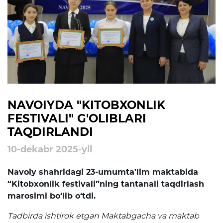
rejalari
Ta'lim
Tahliliy ma'lumotlar
Ta'limga doir terminlar
Kelajak markazi
NAVOIYDA "KITOBXONLIK
FESTIVALI" G'OLIBLARI
Hisobotlar
TAQDIRLANDI
10-dekabr 2025-yil
Interaktiv xizmatlar
Navoiy shahridagi 23-umumta’lim maktabida
Elektron kundalik
“Kitobxonlik festivali”ning tantanali taqdirlash
1-sinfga qabul
marosimi bo‘lib o‘tdi.
Elektron shahodatnoma
Tadbirda ishtirok etgan Maktabgacha va maktab