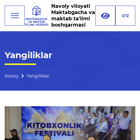
Navoiy viloyati
Maktabgacha va
O‘Z
maktab ta’limi
boshqarmasi
Faoliyat
Yangiliklar
Rahbariyat
Boshqarma tuzilmasi
Asosiy
Yangiliklar
Missiya, maqsad va vazifalar
Rekvizitlar
Bogʻlanish
Xalqaro aloqalar
Ochiq majlislar o'tkazish