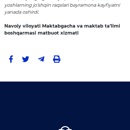
Matbuot anjumanlari
yoshlarning jo‘shqin raqslari bayramona kayfiyatni
yanada oshirdi.
Konferensiyalar
Yordam
Navoiy viloyati Maktabgacha va maktab ta’limi
boshqarmasi matbuot xizmati
Tanlovlar
Akkreditatsiya
Infografika
Korrupsiyaga qarshi kurash
Murojaatlar
E'lonlar
Yangiliklar
Ochiq ma'lumotlar