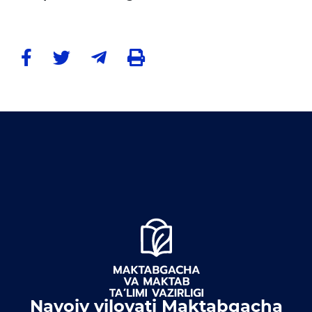
Ochiq byudjet
OCHIQ MA'LUMOTLAR (PF-
6247)
Ochiq ma'lumotlar to'plami
Hujjatlar
Navoiy viloyati Maktabgacha