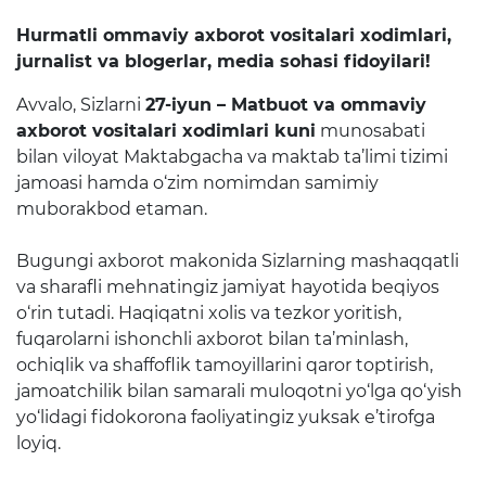
Raqamli kutubxona
Hurmatli ommaviy axborot vositalari xodimlari,
jurnalist va blogerlar, media sohasi fidoyilari!
Yagona elektron tizim
Avvalo, Sizlarni
27-iyun – Matbuot va ommaviy
Malaka oshirish
axborot vositalari xodimlari kuni
munosabati
bilan viloyat Maktabgacha va maktab ta’limi tizimi
Axborot xizmati
jamoasi hamda o‘zim nomimdan samimiy
muborakbod etaman.
Press-relizlar
Bugungi axborot makonida Sizlarning mashaqqatli
OAV biz haqimizda
va sharafli mehnatingiz jamiyat hayotida beqiyos
o‘rin tutadi. Haqiqatni xolis va tezkor yoritish,
Ma'ruzalar
fuqarolarni ishonchli axborot bilan ta’minlash,
Galereya
ochiqlik va shaffoflik tamoyillarini qaror toptirish,
jamoatchilik bilan samarali muloqotni yo‘lga qo‘yish
Videogalereya
yo‘lidagi fidokorona faoliyatingiz yuksak e’tirofga
loyiq.
Axborot xizmati