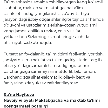
Matbuot anjumanlari
Ta’lim sohasida amalga oshirilayotgan keng ko‘lamli
islohotlar, maktab va maktabgacha ta’lim
Konferensiyalar
tashkilotlaridagi yangilanishlar, o‘quv-tarbiya
jarayonidagi ijobiy o‘zgarishlar, ilg‘or tajribalar hamda
Yordam
o‘quvchi va ustozlarimiz erishayotgan yutuqlarni
Tanlovlar
keng jamoatchilikka tezkor, xolis va sifatli
yetkazishda Sizlarning xizmatlaringiz alohida
Akkreditatsiya
ahamiyat kasb etmoqda.
Infografika
Fursatdan foydalanib, ta’lim tizimi faoliyatini yoritish,
jamiyatda ilm-ma’rifat va ta’lim qadriyatlarini targ‘ib
Korrupsiyaga qarshi kurash
etish yo‘lidagi samarali hamkorligingiz uchun
Murojaatlar
barchangizga samimiy minnatdorlik bildiraman.
Barchangizga sihat-salomatlik, oilaviy baxt va
E'lonlar
faoliyatingizda yuksak zafarlar tilayman.
Yangiliklar
Ra’no Hayitova
Navoiy viloyati Maktabgacha va maktab ta’limi
Ochiq ma'lumotlar
boshqarmasi boshlig‘i