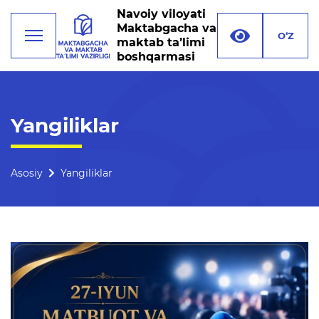
Navoiy viloyati
Maktabgacha va
O‘Z
maktab ta’limi
boshqarmasi
Faoliyat
Yangiliklar
Rahbariyat
Boshqarma tuzilmasi
Asosiy
Yangiliklar
Missiya, maqsad va vazifalar
Rekvizitlar
Bogʻlanish
Xalqaro aloqalar
Ochiq majlislar o'tkazish