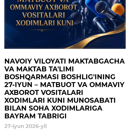
rejalari
Ta'lim
Tahliliy ma'lumotlar
Ta'limga doir terminlar
Kelajak markazi
NAVOIY VILOYATI MAKTABGACHA
VA MAKTAB TA'LIMI
Hisobotlar
BOSHQARMASI BOSHLIG'INING
27-IYUN – MATBUOT VA OMMAVIY
Interaktiv xizmatlar
AXBOROT VOSITALARI
XODIMLARI KUNI MUNOSABATI
Elektron kundalik
BILAN SOHA XODIMLARIGA
1-sinfga qabul
BAYRAM TABRIGI
Elektron shahodatnoma
27-iyun 2026-yil