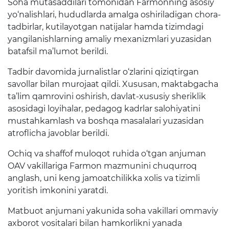
Soha mutasaddilari tomonidan Farmonning asosiy
Matbuot anjumanlari
yo‘nalishlari, hududlarda amalga oshiriladigan chora-
Konferensiyalar
tadbirlar, kutilayotgan natijalar hamda tizimdagi
yangilanishlarning amaliy mexanizmlari yuzasidan
Yordam
batafsil ma’lumot berildi.
Tanlovlar
Tadbir davomida jurnalistlar o‘zlarini qiziqtirgan
savollar bilan murojaat qildi. Xususan, maktabgacha
Akkreditatsiya
ta’lim qamrovini oshirish, davlat-xususiy sheriklik
Infografika
asosidagi loyihalar, pedagog kadrlar salohiyatini
mustahkamlash va boshqa masalalari yuzasidan
Korrupsiyaga qarshi kurash
atroflicha javoblar berildi.
Murojaatlar
Ochiq va shaffof muloqot ruhida o‘tgan anjuman
OAV vakillariga Farmon mazmunini chuqurroq
E'lonlar
anglash, uni keng jamoatchilikka xolis va tizimli
yoritish imkonini yaratdi.
Yangiliklar
Matbuot anjumani yakunida soha vakillari ommaviy
Ochiq ma'lumotlar
axborot vositalari bilan hamkorlikni yanada