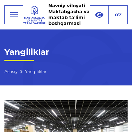
Navoiy viloyati
Maktabgacha va
O‘Z
maktab ta’limi
boshqarmasi
Faoliyat
Yangiliklar
Rahbariyat
Boshqarma tuzilmasi
Asosiy
Yangiliklar
Missiya, maqsad va vazifalar
Rekvizitlar
Bogʻlanish
Xalqaro aloqalar
Ochiq majlislar o'tkazish