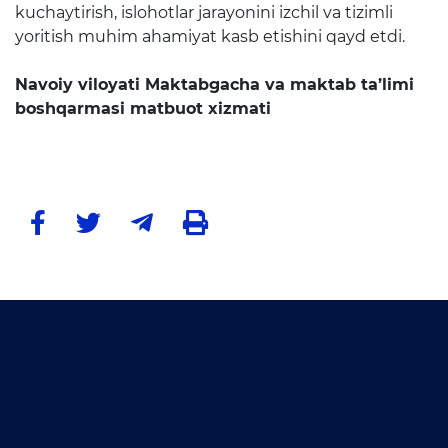
kuchaytirish, islohotlar jarayonini izchil va tizimli
Ochiq byudjet
yoritish muhim ahamiyat kasb etishini qayd etdi.
OCHIQ MA'LUMOTLAR (PF-
Navoiy viloyati Maktabgacha va maktab ta’limi
6247)
boshqarmasi matbuot xizmati
Ochiq ma'lumotlar to'plami
Hujjatlar