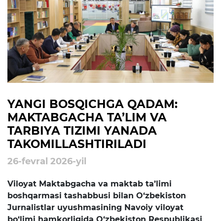
rejalari
Ta'lim
Tahliliy ma'lumotlar
Ta'limga doir terminlar
Kelajak markazi
YANGI BOSQICHGA QADAM:
MAKTABGACHA TA’LIM VA
Hisobotlar
TARBIYA TIZIMI YANADA
TAKOMILLASHTIRILADI
Interaktiv xizmatlar
26-fevral 2026-yil
Elektron kundalik
Viloyat Maktabgacha va maktab ta’limi
1-sinfga qabul
boshqarmasi tashabbusi bilan O‘zbekiston
Jurnalistlar uyushmasining Navoiy viloyat
Elektron shahodatnoma
bo‘limi hamkorligida O‘zbekiston Respublikasi