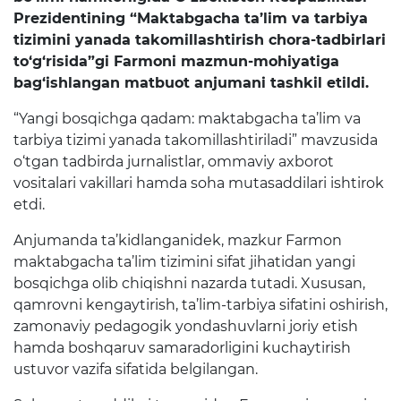
Prezidentining “Maktabgacha ta’lim va tarbiya
Raqamli kutubxona
tizimini yanada takomillashtirish chora-tadbirlari
Yagona elektron tizim
to‘g‘risida”gi Farmoni mazmun-mohiyatiga
bag‘ishlangan matbuot anjumani tashkil etildi.
Malaka oshirish
“Yangi bosqichga qadam: maktabgacha ta’lim va
tarbiya tizimi yanada takomillashtiriladi” mavzusida
Axborot xizmati
o‘tgan tadbirda jurnalistlar, ommaviy axborot
vositalari vakillari hamda soha mutasaddilari ishtirok
Press-relizlar
etdi.
OAV biz haqimizda
Anjumanda ta’kidlanganidek, mazkur Farmon
Ma'ruzalar
maktabgacha ta’lim tizimini sifat jihatidan yangi
bosqichga olib chiqishni nazarda tutadi. Xususan,
Galereya
qamrovni kengaytirish, ta’lim-tarbiya sifatini oshirish,
zamonaviy pedagogik yondashuvlarni joriy etish
Videogalereya
hamda boshqaruv samaradorligini kuchaytirish
Axborot xizmati
ustuvor vazifa sifatida belgilangan.