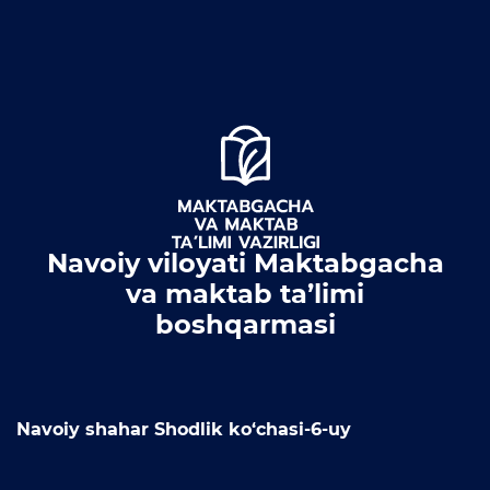
Ochiq byudjet
OCHIQ MA'LUMOTLAR (PF-
6247)
Ochiq ma'lumotlar to'plami
Hujjatlar
Navoiy viloyati Maktabgacha
va maktab ta’limi
boshqarmasi
Navoiy shahar Shodlik ko‘chasi-6-uy