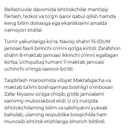
Raqamli kutubxona
Bellashuvlar davomida ishtirokchilar mantiqiy
fikrlash, tezkor va to‘g‘ri qaror qabul qilish hamda
Yagona elektron tizim
keng bilim doirasiga ega ekanliklarini amalda
Malaka oshirish
namoyon etdilar.
Turnir yakunlariga ko‘ra, Navoiy shahri 15-IDUM
Axborot xizmati
jamoasi faxrli birinchi o‘rinni qo‘lga kiritdi. Zarafshon
shahri 8-maktab jamoasi ikkinchi o‘rinni egallagan
Press-relizlar
bo‘lsa, Uchquduq tumani 7-maktab jamoasi
uchinchi o‘ringa sazovor bo‘ldi.
OAV biz haqimizda
Taqdirlash marosimida viloyat Maktabgacha va
Ma'ruzalar
maktab ta’limi boshqarmasi boshlig‘i o‘rinbosari
Zafar Niyazov so‘zga chiqib, g‘olib jamoalarni
Galereya
samimiy muborakbod etdi. U o‘z nutqida
Videogalereya
ishtirokchilarning bilim va salohiyatini yuksak
baholab, ularning respublika bosqichida ham
Axborot xizmati
munosib ishtirok etishlariga ishonch bildirdi.