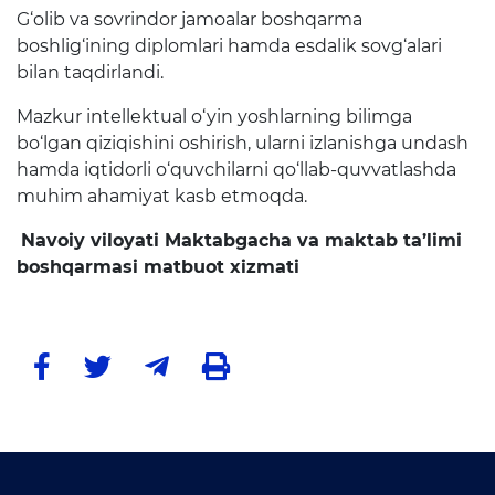
Matbuot anjumanlari
G‘olib va sovrindor jamoalar boshqarma
boshlig‘ining diplomlari hamda esdalik sovg‘alari
Konferensiyalar
bilan taqdirlandi.
Yordam
Mazkur intellektual o‘yin yoshlarning bilimga
Tanlovlar
bo‘lgan qiziqishini oshirish, ularni izlanishga undash
hamda iqtidorli o‘quvchilarni qo‘llab-quvvatlashda
Akkreditatsiya
muhim ahamiyat kasb etmoqda.
Infografika
Navoiy viloyati Maktabgacha va maktab ta’limi
boshqarmasi matbuot xizmati
Korrupsiyaga qarshi kurash
Murojaatlar
E'lonlar
Yangiliklar
Ochiq ma'lumotlar