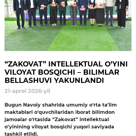
rejalari
Ta'lim
Tahliliy ma'lumotlar
Ta'limga doir terminlar
Kelajak markazi
“ZAKOVAT” INTELLEKTUAL O‘YINI
VILOYAT BOSQICHI – BILIMLAR
Hisobotlar
BELLASHUVI YAKUNLANDI
21-aprel 2026-yil
Interaktiv xizmatlar
Bugun Navoiy shahrida umumiy o‘rta ta’lim
Elektron kundalik
maktablari o‘quvchilaridan iborat bilimdon
1-sinfga qabul
jamoalar o‘rtasida “Zakovat” intellektual
o‘yinining viloyat bosqichi yuqori saviyada
Elektron shahodatnoma
tashkil etildi.