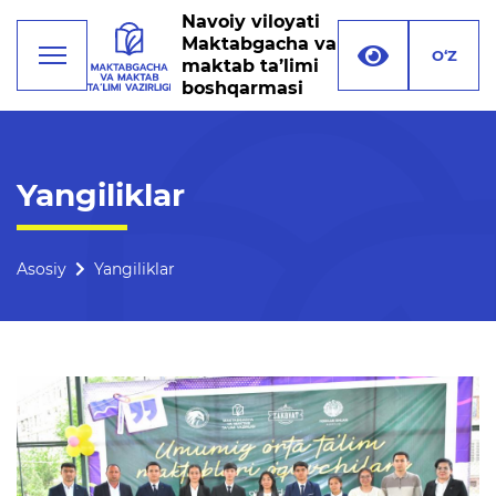
Navoiy viloyati
Maktabgacha va
O‘Z
maktab ta’limi
boshqarmasi
Faoliyat
Yangiliklar
Rahbariyat
Boshqarma tuzilmasi
Asosiy
Yangiliklar
Missiya, maqsad va vazifalar
Rekvizitlar
Bogʻlanish
Xalqaro aloqalar
Ochiq majlislar o'tkazish