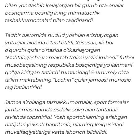
Matbuot anjumanlari
bilan yondashib kelayotgan bir guruh ota-onalar
boshqarma boshlig‘ining minnatdorlik
Konferensiyalar
tashakkurnomalari bilan taqdirlandi.
Yordam
Tadbir davomida hudud yoshlari erishayotgan
Tanlovlar
yutuqlar alohida e’tirof etildi. Xususan, ilk bor
o‘quvchi qizlar o‘rtasida o‘tkazilayotgan
Akkreditatsiya
“Maktabgacha va maktab ta’limi vaziri kubogi” futbol
musobaqasining respublika bosqichiga yo‘llanmani
Infografika
qo‘lga kiritgan Xatirchi tumanidagi 5-umumiy o‘rta
Korrupsiyaga qarshi kurash
ta’lim maktabining “Lochin” qizlar jamoasi munosib
rag‘batlantirildi.
Murojaatlar
Jamoa a’zolariga tashakkurnomalar, sport formalar
E'lonlar
jamlanmasi hamda esdalik sovg‘alari tantanali
Yangiliklar
ravishda topshirildi. Yosh sportchilarning erishgan
natijalari yuksak baholanib, ularning kelgusidagi
muvaffaqiyatlariga katta ishonch bildirildi.
Ochiq ma'lumotlar