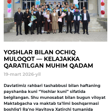
rejalari
Ta'lim
Tahliliy ma'lumotlar
Ta'limga doir terminlar
Kelajak markazi
YOSHLAR BILAN OCHIQ
MULOQOT — KELAJAKKA
Hisobotlar
QARATILGAN MUHIM QADAM
19-mart 2026-yil
Interaktiv xizmatlar
Davlatimiz rahbari tashabbusi bilan haftaning
Elektron kundalik
payshanba kuni “Yoshlar kuni” sifatida
1-sinfga qabul
belgilangan. Shu munosabat bilan bugun viloyat
Maktabgacha va maktab ta’limi boshqarmasi
Elektron shahodatnoma
boshlig‘i Ra'no Hayitova Xatirchi tumanida