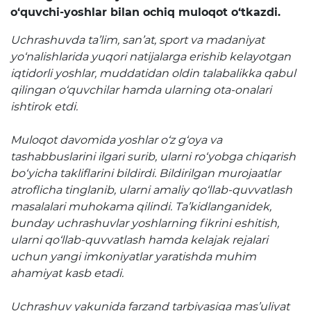
o‘quvchi-yoshlar bilan ochiq muloqot o‘tkazdi.
Raqamli kutubxona
Uchrashuvda ta’lim, san’at, sport va madaniyat
Yagona elektron tizim
yo‘nalishlarida yuqori natijalarga erishib kelayotgan
Malaka oshirish
iqtidorli yoshlar, muddatidan oldin talabalikka qabul
qilingan o‘quvchilar hamda ularning ota-onalari
ishtirok etdi.
Axborot xizmati
Muloqot davomida yoshlar o‘z g‘oya va
Press-relizlar
tashabbuslarini ilgari surib, ularni ro‘yobga chiqarish
OAV biz haqimizda
bo‘yicha takliflarini bildirdi. Bildirilgan murojaatlar
atroflicha tinglanib, ularni amaliy qo‘llab-quvvatlash
Ma'ruzalar
masalalari muhokama qilindi. Ta’kidlanganidek,
bunday uchrashuvlar yoshlarning fikrini eshitish,
Galereya
ularni qo‘llab-quvvatlash hamda kelajak rejalari
uchun yangi imkoniyatlar yaratishda muhim
Videogalereya
ahamiyat kasb etadi.
Axborot xizmati
Uchrashuv yakunida farzand tarbiyasiga mas’uliyat