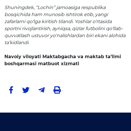
Shuningdek, “Lochin” jamoasiga respublika
Ochiq byudjet
bosqichida ham munosib ishtirok etib, yangi
OCHIQ MA'LUMOTLAR (PF-
zafarlarni qo‘lga kiritish tilandi. Yoshlar o‘rtasida
6247)
sportni rivojlantirish, ayniqsa, qizlar futbolini qo‘llab-
quvvatlash ustuvor yo‘nalishlardan biri ekani alohida
Ochiq ma'lumotlar to'plami
ta’kidlandi.
Hujjatlar
Navoiy viloyati Maktabgacha va maktab ta’limi
boshqarmasi matbuot xizmati