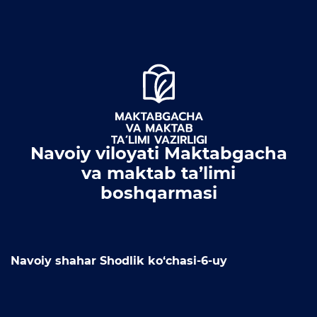
Navoiy viloyati Maktabgacha
va maktab ta’limi
boshqarmasi
Navoiy shahar Shodlik ko‘chasi-6-uy