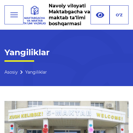
Navoiy viloyati
Maktabgacha va
O‘Z
maktab ta’limi
boshqarmasi
Faoliyat
Yangiliklar
Rahbariyat
Boshqarma tuzilmasi
Asosiy
Yangiliklar
Missiya, maqsad va vazifalar
Rekvizitlar
Bogʻlanish
Xalqaro aloqalar
Ochiq majlislar o'tkazish