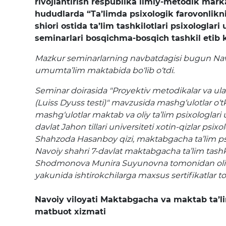
rivojlantirish respublika ilmiy-metodik mar
hududlarda “Ta’limda psixologik farovonlikn
shiori ostida ta’lim tashkilotlari psixologlari
seminarlari bosqichma-bosqich tashkil etib
Mazkur seminarlarning navbatdagisi bugun Navo
umumta’lim maktabida bo‘lib o‘tdi.
Seminar doirasida "Proyektiv metodikalar va ular
(Luiss Dyuss testi)" mavzusida mashg‘ulotlar o‘t
mashg‘ulotlar maktab va oliy ta’lim psixologlar
davlat Jahon tillari universiteti xotin-qizlar psix
Shahzoda Hasanboy qizi, maktabgacha ta’lim ps
Navoiy shahri 7-davlat maktabgacha ta’lim tashki
Shodmonova Munira Suyunovna tomonidan olib 
yakunida ishtirokchilarga maxsus sertifikatlar top
Navoiy viloyati Maktabgacha va maktab ta’l
matbuot xizmati