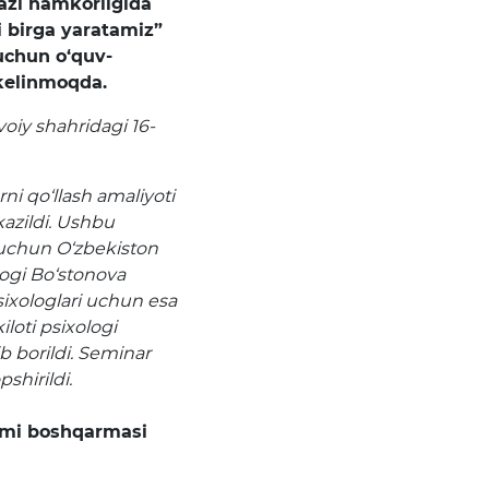
kazi hamkorligida
i birga yaratamiz”
 uchun o‘quv-
 kelinmoqda.
iy shahridagi 16-
ni qo‘llash amaliyoti
kazildi. Ushbu
i uchun O‘zbekiston
ologi Bo‘stonova
ixologlari uchun esa
loti psixologi
borildi. Seminar
shirildi.
imi boshqarmasi