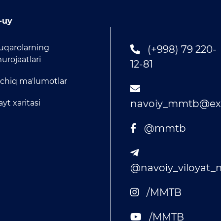
-uy
uqarolarning
(+998) 79 220-
urojaatlari
12-81
chiq ma'lumotlar
navoiy_mmtb@exa
ayt xaritasi
@mmtb
@navoiy_viloyat
/MMTB
/MMTB