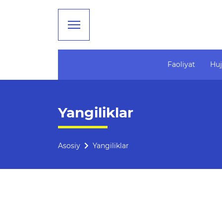
Faoliyat
Huj
Faoliyat
Ta'lim
Yangiliklar
Rahbariyat
Tahliliy ma'lumotlar
Boshqarma tuzilmasi
Ta'limga doir terminlar
Asosiy
Yangiliklar
Missiya, maqsad va vazifalar
Kelajak markazi
Rekvizitlar
Hisobotlar
Bogʻlanish
Xalqaro aloqalar