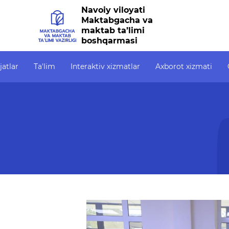
Navoiy viloyati
Maktabgacha va
maktab ta’limi
boshqarmasi
jatlar
Ta'lim
Interaktiv xizmatlar
Axborot xizmati
Interaktiv xizmatlar
Axborot xizmati
Ochiq
Elektron kundalik
Press-relizlar
Ochiq
1-sinfga qabul
OAV biz haqimizda
OCHIQ
6247)
Elektron shahodatnoma
Ma'ruzalar
Ochiq
Raqamli kutubxona
Galereya
Yagona elektron tizim
Videogalereya
Malaka oshirish
Axborot xizmati