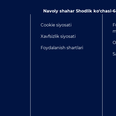
Navoiy shahar Shodlik ko‘chasi-6
Cookie siyosati
F
m
Xavfsizlik siyosati
O
Foydalanish shartlari
S