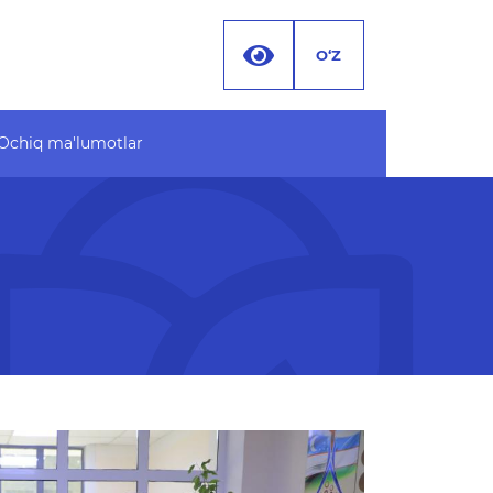
O‘Z
Ochiq ma'lumotlar
 ma'lumotlar
Hujjatlar
 byudjet
 MA'LUMOTLAR (PF-
 ma'lumotlar to'plami