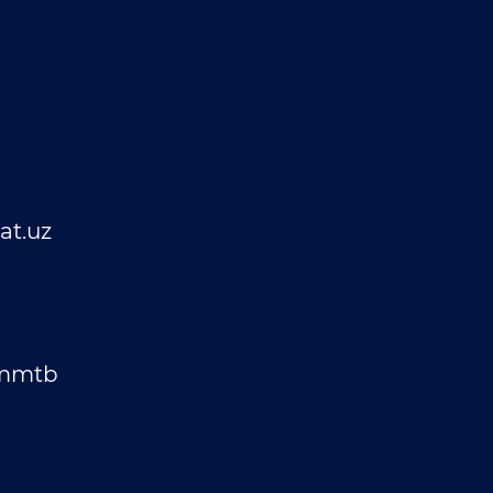
t.uz
_mmtb