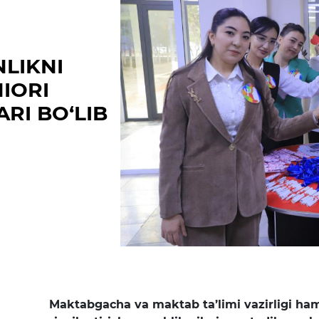
Matbuot anjumanlari
Konferensiyalar
LIKNI
Yordam
IORI
Tanlovlar
RI BO‘LIB
Akkreditatsiya
Infografika
Korrupsiyaga qarshi kurash
Murojaatlar
E'lonlar
Yangiliklar
Maktabgacha va maktab ta’limi vazirligi ha