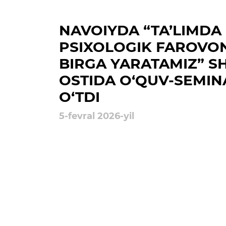
Ochiq majlislar o'tkazish
rejalari
NAVOIYDA “TA’LIMDA
PSIXOLOGIK FAROVON
BIRGA YARATAMIZ” SH
OSTIDA O‘QUV-SEMINA
O‘TDI
5-fevral 2026-yil