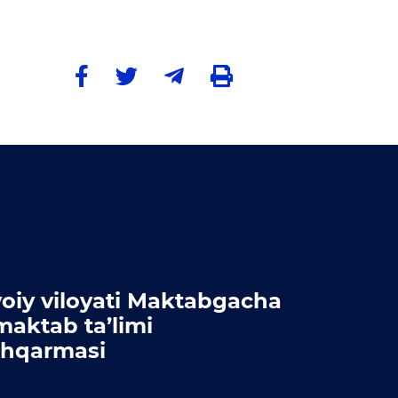
oiy viloyati Maktabgacha
maktab ta’limi
hqarmasi