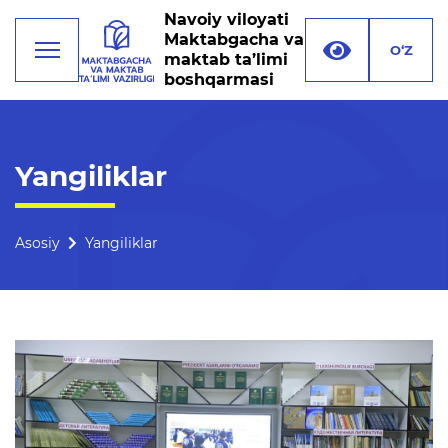
Navoiy viloyati
Maktabgacha va
O‘Z
maktab ta’limi
boshqarmasi
Faoliyat
Yangiliklar
Rahbariyat
Boshqarma tuzilmasi
Asosiy
Yangiliklar
Missiya, maqsad va vazifalar
Rekvizitlar
Bogʻlanish
Xalqaro aloqalar
Ochiq majlislar o'tkazish