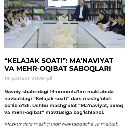
rejalari
Ta'lim
Tahliliy ma'lumotlar
Ta'limga doir terminlar
Kelajak markazi
“KELAJAK SOATI”: MA’NAVIYAT
VA MEHR-OQIBAT SABOQLARI
Hisobotlar
19-yanvar 2026-yil
Interaktiv xizmatlar
Navoiy shahridagi 13-umumta’lim maktabida
navbatdagi “Kelajak soati” dars mashg‘uloti
Elektron kundalik
bo‘lib o‘tdi. Ushbu mashg‘ulot “Ma’naviyat, axloq
1-sinfga qabul
va mehr-oqibat” mavzusiga bag‘ishlandi.
Elektron shahodatnoma
Mazkur dars mashg‘uloti Maktabgacha va maktab