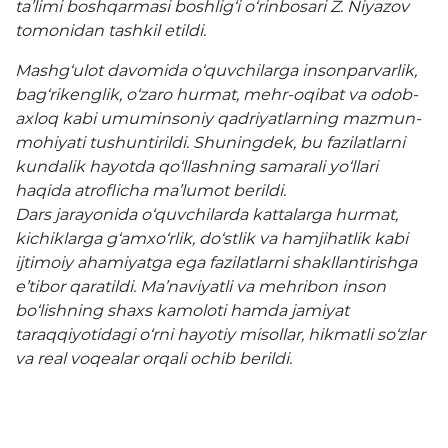
ta’limi boshqarmasi boshlig‘i o‘rinbosari Z. Niyazov
Raqamli kutubxona
tomonidan tashkil etildi.
Yagona elektron tizim
Mashg‘ulot davomida o‘quvchilarga insonparvarlik,
bag‘rikenglik, o‘zaro hurmat, mehr-oqibat va odob-
Malaka oshirish
axloq kabi umuminsoniy qadriyatlarning mazmun-
mohiyati tushuntirildi. Shuningdek, bu fazilatlarni
Axborot xizmati
kundalik hayotda qo‘llashning samarali yo‘llari
haqida atroflicha ma’lumot berildi.
Press-relizlar
Dars jarayonida o‘quvchilarda kattalarga hurmat,
kichiklarga g‘amxo‘rlik, do‘stlik va hamjihatlik kabi
OAV biz haqimizda
ijtimoiy ahamiyatga ega fazilatlarni shakllantirishga
e’tibor qaratildi. Ma’naviyatli va mehribon inson
Ma'ruzalar
bo‘lishning shaxs kamoloti hamda jamiyat
Galereya
taraqqiyotidagi o‘rni hayotiy misollar, hikmatli so‘zlar
va real voqealar orqali ochib berildi.
Videogalereya
Axborot xizmati