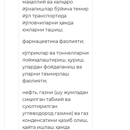
маҳаллий ва халқаро
йўналишлар бўйича темир
йўл транспортида
йўловчиларни ҳамда
юкларни ташиш;
фармацевтика фаолияти;
кўприклар ва тоннелларни
лойиҳалаштириш, қуриш,
улардан фойдаланиш ва
уларни таъмирлаш
фаолияти;
нефть, газни (шу жумладан
сиқилган табиий ва
суюлтирилган
углеводород газини) ва газ
конденсатини қазиб олиш,
қайта ишлаш ҳамда