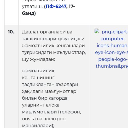
ўтлатиш.
(
ПФ-6247
, 17-
банд)
10.
Давлат органлари ва
ташкилотлари ҳузуридаги
жамоатчилик кенгашлари
тўғрисидаги маълумотлар,
шу жумладан:
жамоатчилик
кенгашининг
тасдиқланган аъзолари
ҳақидаги маълумотлар
билан бир қаторда
уларнинг алоқа
маълумотлари (телефон,
почта ва электрон
манзиллари);