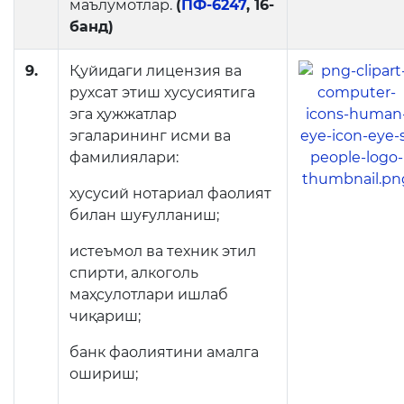
маълумотлар.
(
ПФ-6247
, 16-
банд)
9.
Қуйидаги лицензия ва
рухсат этиш хусусиятига
эга ҳужжатлар
эгаларининг исми ва
фамилиялари:
хусусий нотариал фаолият
билан шуғулланиш;
истеъмол ва техник этил
спирти, алкоголь
маҳсулотлари ишлаб
чиқариш;
банк фаолиятини амалга
ошириш;