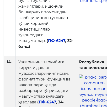
бўлган хўжалик
жамиятлари, ишончли
бошқарувчи томонидан
жалб қилинган тўғридан-
тўғри хорижий
инвестициялар
тўғрисидаги
маълумотлар.
(
ПФ-6247
, 32-
банд)
14.
Ўзларининг таркибига
Республика
кирувчи давлат
ташкилотла
муассасаларининг номи,
фаолият тури, функция ва
ваколатлари ҳамда
раҳбарлари тўғрисидаги
маълумотлар қуйидаги
ҳаволада
(
ПФ-6247
, 34-