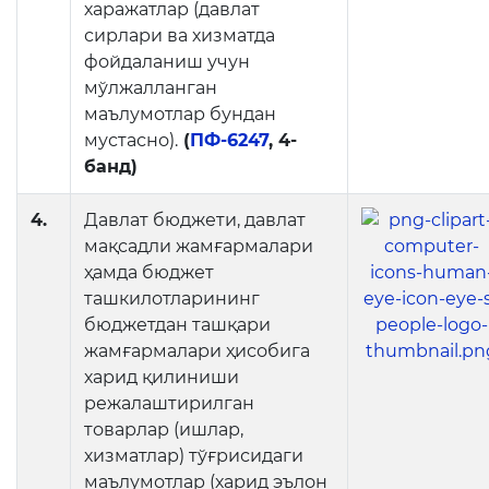
харажатлар (давлат
Матбуот анжуманлари
сирлари ва хизматда
фойдаланиш учун
Конференциялар
мўлжалланган
маълумотлар бундан
Ёрдам
мустасно).
(
ПФ-6247
, 4-
Танловлар
банд)
Аккредитация
4.
Давлат бюджети, давлат
мақсадли жамғармалари
Инфографика
ҳамда бюджет
Корупцияга қарши кураш
ташкилотларининг
бюджетдан ташқари
Murojaatlar
жамғармалари ҳисобига
харид қилиниши
Эълонлар
режалаштирилган
товарлар (ишлар,
Янгиликлар
хизматлар) тўғрисидаги
маълумотлар (харид эълон