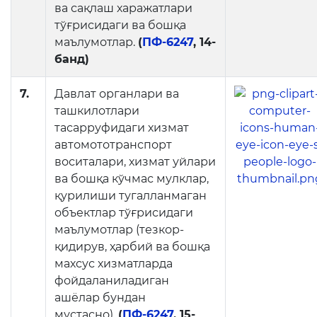
ва сақлаш харажатлари
тўғрисидаги ва бошқа
маълумотлар.
(
ПФ-6247
, 14-
банд)
7.
Давлат органлари ва
ташкилотлари
тасарруфидаги хизмат
автомототранспорт
воситалари, хизмат уйлари
ва бошқа кўчмас мулклар,
қурилиши тугалланмаган
объектлар тўғрисидаги
маълумотлар (тезкор-
қидирув, ҳарбий ва бошқа
махсус хизматларда
фойдаланиладиган
ашёлар бундан
мустасно).
(
ПФ-6247
, 15-