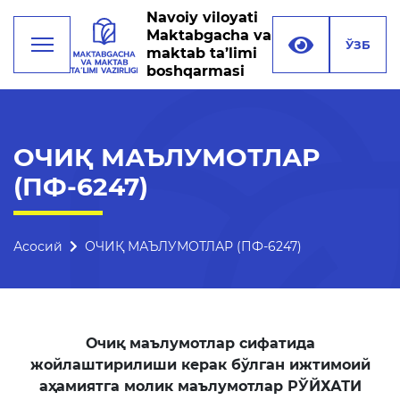
Navoiy viloyati
Maktabgacha va
ЎЗБ
maktab ta’limi
boshqarmasi
Фаолият
ОЧИҚ МАЪЛУМОТЛАР
(ПФ-6247)
Раҳбарият
Бошқарма тузилмаси
Асосий
ОЧИҚ МАЪЛУМОТЛАР (ПФ-6247)
Миссия, мақсад ва
вазифалар
Реквизитлар
Очиқ маълумотлар сифатида
Боғланиш
жойлаштирилиши керак бўлган ижтимоий
Халқаро алоқалар
аҳамиятга молик маълумотлар РЎЙХАТИ