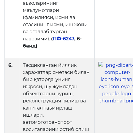
аъзоларининг
маълумотлари
(фамилияси, исми ва
отасининг исми, иш жойи
ва эгаллаб турган
лавозими).
(
ПФ-6247
, 6-
банд)
6.
Тасдиқланган йиллик
харажатлар сметаси билан
бир қаторда, унинг
ижроси, шу жумладан
объектларни қуриш,
реконструкция қилиш ва
капитал таъмирлаш
ишлари,
автомототранспорт
воситаларини сотиб олиш