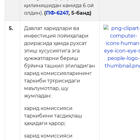
Очиқ маълумотлар
қилинишидан камида 6 ой
олдин).
(
ПФ-6247
, 5-банд)
Очиқ бюджет
ОЧИҚ МАЪЛУМОТЛАР
5.
Давлат харидлари ва
(ПФ-6247)
инвестиция лойиҳалари
доирасида ҳамда рухсат
Очиқ маълумотлар
этиш хусусиятига эга
тўплами
ҳужжатларни бериш
бўйича ташкил этиладиган
Хужжатлар
харид комиссияларининг
таркиби тўғрисидаги
маълумотлар, шу
жумладан:
харид комиссияси
таркибини тасдиқлаш
ҳақидаги қарор;
харид комиссияси