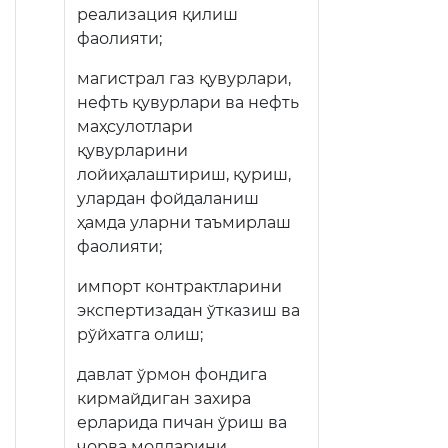
реализация қилиш
фаолияти;
магистрал газ қувурлари,
нефть қувурлари ва нефть
маҳсулотлари
қувурларини
лойиҳалаштириш, қуриш,
улардан фойдаланиш
ҳамда уларни таъмирлаш
фаолияти;
импорт контрактларини
экспертизадан ўтказиш ва
рўйхатга олиш;
давлат ўрмон фондига
кирмайдиган захира
ерларида пичан ўриш ва
чорва молларини