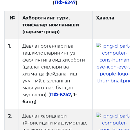
(
ПФ-6247
)
Очиқ мажлислар ўтказиш
режалари
№
Ахборотнинг тури,
Ҳавола
тоифалар номланиши
Таълим
(параметрлар)
Таҳлилий маълумотлар
1.
Давлат органлари ва
ташкилотларининг ўз
Таълимга доир терминлар
фаолиятига оид ҳисоботи
Kelajak markazi
(давлат сирлари ва
хизматда фойдаланиш
Ҳисоботлар
учун мўлжалланган
маълумотлар бундан
мустасно). (
ПФ-6247
, 1-
Интерактив хизматлар
банд
)
Электрон кундалик
2.
Давлат харидлари
1-синфга қабул
тўғрисидаги маълумотлар,
шу жумладан давлат