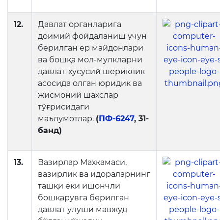
12.
Давлат органларига
доимий фойдаланиш учун
берилган ер майдонлари
ва бошқа мол-мулкларни
давлат-хусусий шериклик
асосида олган юридик ва
жисмоний шахслар
тўғрисидаги
маълумотлар.
(
ПФ-6247
, 31-
банд)
13.
Вазирлар Маҳкамаси,
вазирлик ва идораларнинг
ташқи ёки ишончли
бошқарувга берилган
давлат улуши мавжуд