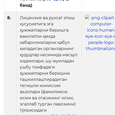
банд)
8.
Лицензия ва рухсат этиш
хусусиятига эга
ҳужжатларни беришга
ваколатли ҳамда
хабарномаларни қабул
қиладиган органларнинг
ҳудудлар кесимида масъул
ходимлари, шу жумладан
ушбу тоифадаги
ҳужжатларни беришни
ташкиллаштирадиган
тегишли комиссия
аъзолари (фамилияси,
исми ва отасининг исми,
эгаллаб турган лавозими)
тўғрисидаги