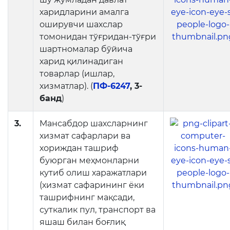
Электрон шаҳодатнома
харидларини амалга
Рақамли кутубхона
оширувчи шахслар
томонидан тўғридан-тўғри
Ягона электрон тизим
шартномалар бўйича
харид қилинадиган
Малака ошириш
товарлар (ишлар,
хизматлар). (
ПФ-6247
, 3-
Ахборот хизмати
банд
)
Пресс-релизлар
3.
Мансабдор шахсларнинг
хизмат сафарлари ва
ОАВ биз ҳақимизда
хориждан ташриф
Маърузалар
буюрган меҳмонларни
кутиб олиш харажатлари
Галерея
(хизмат сафарининг ёки
ташрифнинг мақсади,
Видеогалерея
суткалик пул, транспорт ва
яшаш билан боғлиқ
Ахборот хизмати