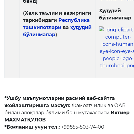
банд)
Ҳудудий
(Халқ таълими вазирлиги
бўлинмалар
таркибидаги
Республика
ташкилотлари
ва
ҳудудий
бўлинмалар
)
*Ушбу маълумотларни расмий веб-сайтга
жойлаштиришга масъул:
Жамоатчилик ва ОАВ
билан алоқалар бўлими бош мутахассиси
Ихтиёр
МАХМАТҚУЛОВ
*Боғланиш учун тел.:
+99855-503-74-00