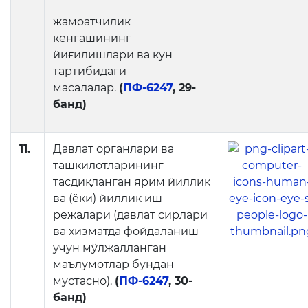
жамоатчилик
кенгашининг
йиғилишлари ва кун
тартибидаги
масалалар.
(
ПФ-6247
, 29-
банд)
11.
Давлат органлари ва
ташкилотларининг
тасдиқланган ярим йиллик
ва (ёки) йиллик иш
режалари (давлат сирлари
ва хизматда фойдаланиш
учун мўлжалланган
маълумотлар бундан
мустасно).
(
ПФ-6247
, 30-
банд)