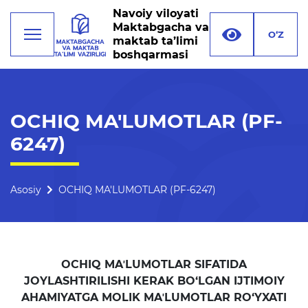
Navoiy viloyati
Maktabgacha va
O‘Z
maktab ta’limi
boshqarmasi
Faoliyat
OCHIQ MA'LUMOTLAR (PF-
6247)
Rahbariyat
Boshqarma tuzilmasi
Asosiy
OCHIQ MA'LUMOTLAR (PF-6247)
Missiya, maqsad va vazifalar
Rekvizitlar
Bogʻlanish
OCHIQ MAʼLUMOTLAR SIFATIDA
Xalqaro aloqalar
JOYLASHTIRILISHI KERAK BO‘LGAN IJTIMOIY
AHAMIYATGA MOLIK MAʼLUMOTLAR RO‘YXATI
Ochiq majlislar o'tkazish