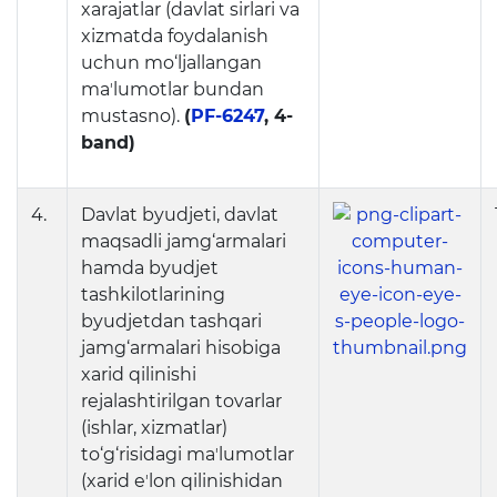
Matbuot anjumanlari
xarajatlar (davlat sirlari va
xizmatda foydalanish
Konferensiyalar
uchun mo‘ljallangan
maʼlumotlar bundan
Yordam
mustasno).
(
PF-6247
, 4-
Tanlovlar
band)
Akkreditatsiya
4.
Davlat byudjeti, davlat
Infografika
maqsadli jamg‘armalari
hamda byudjet
Korrupsiyaga qarshi kurash
tashkilotlarining
byudjetdan tashqari
Murojaatlar
jamg‘armalari hisobiga
E'lonlar
xarid qilinishi
rejalashtirilgan tovarlar
Yangiliklar
(ishlar, xizmatlar)
to‘g‘risidagi maʼlumotlar
(xarid eʼlon qilinishidan
Ochiq ma'lumotlar