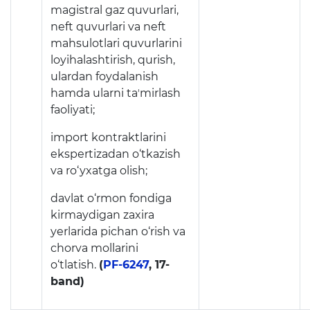
magistral gaz quvurlari,
neft quvurlari va neft
mahsulotlari quvurlarini
loyihalashtirish, qurish,
ulardan foydalanish
hamda ularni taʼmirlash
faoliyati;
import kontraktlarini
ekspertizadan o‘tkazish
va ro‘yxatga olish;
davlat o‘rmon fondiga
kirmaydigan zaxira
yerlarida pichan o‘rish va
chorva mollarini
o‘tlatish.
(
PF-6247
, 17-
band)