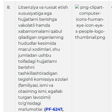
8.
Litsenziya va ruxsat etish
xususiyatiga ega
hujjatlarni berishga
vakolatli hamda
xabarnomalarni qabul
qiladigan organlarning
hududlar kesimida
masʼul xodimlari, shu
jumladan ushbu
toifadagi hujjatlarni
berishni
tashkillashtiradigan
tegishli komissiya aʼzolari
(familiyasi, ismi va
otasining ismi, egallab
turgan lavozimi)
to‘g‘risidagi
maʼlumotlar.
(
PF-6247
,