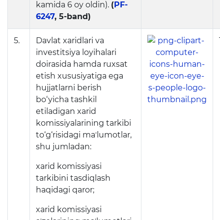
kamida 6 oy oldin).
(
PF-
Ochiq byudjet
6247
, 5-band)
OCHIQ MA'LUMOTLAR (PF-
5.
Davlat xaridlari va
6247)
investitsiya loyihalari
doirasida hamda ruxsat
Ochiq ma'lumotlar to'plami
etish xususiyatiga ega
hujjatlarni berish
Hujjatlar
bo‘yicha tashkil
etiladigan xarid
komissiyalarining tarkibi
to‘g‘risidagi maʼlumotlar,
shu jumladan:
xarid komissiyasi
tarkibini tasdiqlash
haqidagi qaror;
xarid komissiyasi