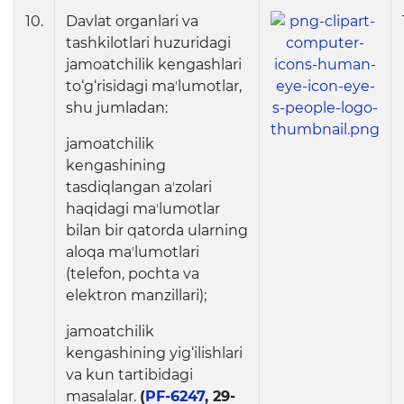
10.
Davlat organlari va
tashkilotlari huzuridagi
jamoatchilik kengashlari
to‘g‘risidagi maʼlumotlar,
shu jumladan:
jamoatchilik
kengashining
tasdiqlangan aʼzolari
haqidagi maʼlumotlar
bilan bir qatorda ularning
aloqa maʼlumotlari
(telefon, pochta va
elektron manzillari);
jamoatchilik
kengashining yig‘ilishlari
va kun tartibidagi
masalalar.
(
PF-6247
, 29-