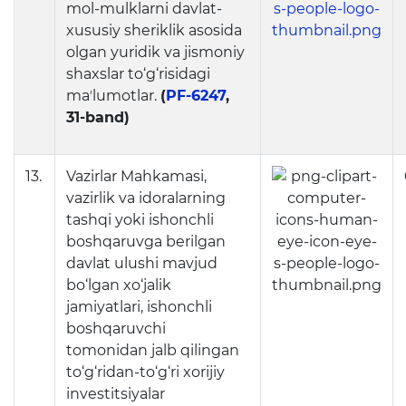
mol-mulklarni davlat-
xususiy sheriklik asosida
olgan yuridik va jismoniy
shaxslar to‘g‘risidagi
maʼlumotlar.
(
PF-6247
,
31-band)
13.
Vazirlar Mahkamasi,
vazirlik va idoralarning
tashqi yoki ishonchli
boshqaruvga berilgan
davlat ulushi mavjud
bo‘lgan xo‘jalik
jamiyatlari, ishonchli
boshqaruvchi
tomonidan jalb qilingan
to‘g‘ridan-to‘g‘ri xorijiy
investitsiyalar