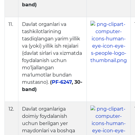
band)
11.
Davlat organlari va
tashkilotlarining
tasdiqlangan yarim yillik
va (yoki) yillik ish rejalari
(davlat sirlari va xizmatda
foydalanish uchun
mo‘ljallangan
maʼlumotlar bundan
mustasno).
(
PF-6247
, 30-
band)
12.
Davlat organlariga
doimiy foydalanish
uchun berilgan yer
maydonlari va boshqa