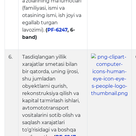
aʼzolarining maʼlumotlari
(familiyasi, ismi va
otasining ismi, ish joyi va
egallab turgan
lavozimi).
(
PF-6247
, 6-
band)
6.
Tasdiqlangan yillik
xarajatlar smetasi bilan
bir qatorda, uning ijrosi,
shu jumladan
obyektlarni qurish,
rekonstruksiya qilish va
kapital taʼmirlash ishlari,
avtomototransport
vositalarini sotib olish va
saqlash xarajatlari
to‘g‘risidagi va boshqa