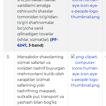
Raqamli kutubxona
xaridlarini amalga
oshiruvchi shaxslar
Yagona elektron tizim
tomonidan to‘g‘ridan-
to‘g‘ri shartnomalar
Malaka oshirish
bo‘yicha xarid
qilinadigan tovarlar
Axborot xizmati
(ishlar, xizmatlar).
(
PF-
6247
, 3-band)
Press-relizlar
3.
Mansabdor shaxslarning
OAV biz haqimizda
xizmat safarlari va
xorijdan tashrif buyurgan
Ma'ruzalar
mehmonlarni kutib olish
Galereya
xarajatlari (xizmat
safarining yoki
Videogalereya
tashrifning maqsadi,
sutkalik pul, transport va
Axborot xizmati
yashash bilan bog‘liq