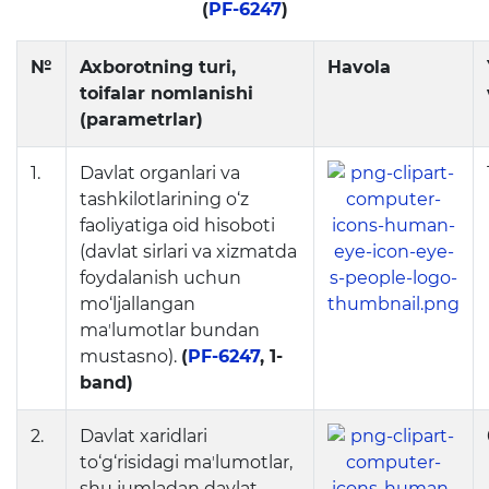
(
PF-6247
)
rejalari
№
Axborotning turi,
Havola
Ta'lim
toifalar nomlanishi
(parametrlar)
Tahliliy ma'lumotlar
1.
Davlat organlari va
Ta'limga doir terminlar
tashkilotlarining o‘z
Kelajak markazi
faoliyatiga oid hisoboti
(davlat sirlari va xizmatda
Hisobotlar
foydalanish uchun
mo‘ljallangan
maʼlumotlar bundan
Interaktiv xizmatlar
mustasno).
(
PF-6247
, 1-
Elektron kundalik
band)
1-sinfga qabul
2.
Davlat xaridlari
to‘g‘risidagi maʼlumotlar,
Elektron shahodatnoma
shu jumladan davlat