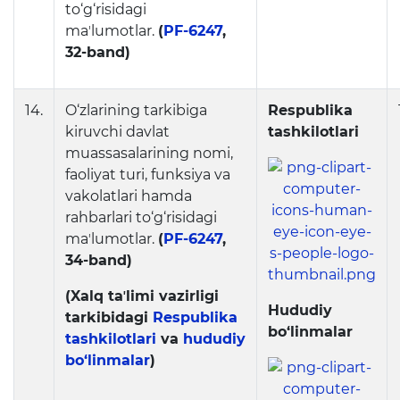
to‘g‘risidagi
maʼlumotlar.
(
PF-6247
,
32-band)
14.
O‘zlarining tarkibiga
Respublika
kiruvchi davlat
tashkilotlari
muassasalarining nomi,
faoliyat turi, funksiya va
vakolatlari hamda
rahbarlari to‘g‘risidagi
maʼlumotlar.
(
PF-6247
,
34-band)
(Xalq taʼlimi vazirligi
Hududiy
tarkibidagi
Respublika
bo‘linmalar
tashkilotlari
va
hududiy
bo‘linmalar
)