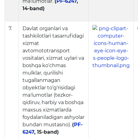
maʼlumotlar.
(
PF-6247
,
14-band)
7.
Davlat organlari va
tashkilotlari tasarrufidagi
xizmat
avtomototransport
vositalari, xizmat uylari va
boshqa ko‘chmas
mulklar, qurilishi
tugallanmagan
obyektlar to‘g‘risidagi
maʼlumotlar (tezkor-
qidiruv, harbiy va boshqa
maxsus xizmatlarda
foydalaniladigan ashyolar
bundan mustasno).
(
PF-
6247
, 15-band)