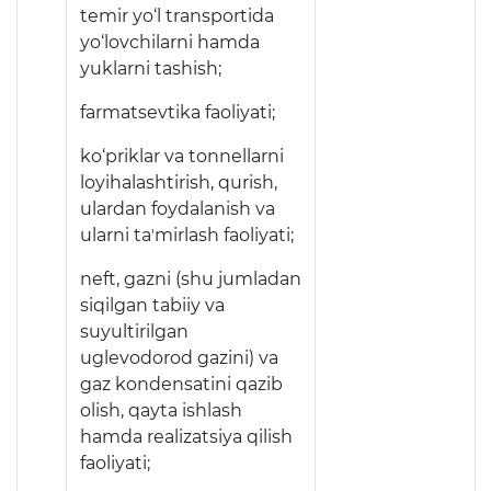
temir yo‘l transportida
yo‘lovchilarni hamda
yuklarni tashish;
farmatsevtika faoliyati;
ko‘priklar va tonnellarni
loyihalashtirish, qurish,
ulardan foydalanish va
ularni taʼmirlash faoliyati;
neft, gazni (shu jumladan
siqilgan tabiiy va
suyultirilgan
uglevodorod gazini) va
gaz kondensatini qazib
olish, qayta ishlash
hamda realizatsiya qilish
faoliyati;