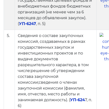
государственных целевых фондов и
внебюджетных фондов бюджетных
Пресс-служба
организаций (не менее чем за 6
Пресс конференции
месяцев до объявления закупок).
(
УП-6247
, п. 5)
Конференции
5.
Сведения о составе закупочных
Помощь
комиссий, создаваемых в рамках
Конкурсы
государственных закупок и
инвестиционных проектов и по
Аккредитация
выдаче документов
разрешительного характера, в том
Инфографика
числе:решение об утверждении
Korrupsiyaga qarshi kurash
состава закупочной
комиссии;сведения о членах
Murojaatlar
закупочной комиссии (фамилия,
имя, отчество, место работы и
Объявления
занимаемая должность). (
УП-624
7, п.
6)
Новости