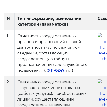
Планы проведения
открытых заседаний
№
Тип информации, именование
Ссы
категорий (параметров)
Образование
Аналитические данные
1.
Отчетность государственных
органов и организаций о своей
Термины об образовании
деятельности (за исключением
сведений, составляющих
Kelajak markazi
государственную тайну и
Отчеты
предназначенных для служебного
пользования). (
УП-6247
, п. 1)
Интерактивные услуги
2.
Сведения о государственных
закупках, в том числе о товарах
Электронный дневник
(работах, услугах), приобретаемых
Прием в 1 класс
лицами, осуществляющими
государственные закупки,