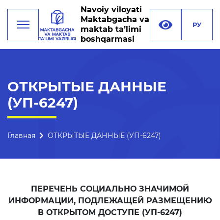
Navoiy viloyati
Maktabgacha va
РУ
maktab ta’limi
boshqarmasi
Деятельность
ОТКРЫТЫЕ ДАННЫЕ
(УП-6247)
Руководство
Структура управления
Главная
ОТКРЫТЫЕ ДАННЫЕ (УП-6247)
Миссия, цели и задачи
Реквизиты
Контакты
ПЕРЕЧЕНЬ СОЦИАЛЬНО ЗНАЧИМОЙ
Международные
ИНФОРМАЦИИ, ПОДЛЕЖАЩЕЙ РАЗМЕЩЕНИЮ
отношения
В ОТКРЫТОМ ДОСТУПЕ (УП-6247)