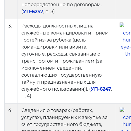
Электронный аттестат
непосредственно по договорам.
(
УП-6247
, п. 3)
Электронная библиотека
Единая электронная
3.
Расходы должностных лиц на
система
служебные командировки и прием
гостей из-за рубежа (цель
Повышение
командировки или визита,
квалификации
суточные, расходы, связанные с
транспортом и проживанием (за
Информационная служба
исключением сведений,
составляющих государственную
Пресс релизы
тайну и предназначенных для
служебного пользования)). (
УП-6247
,
СМИ о Нас
п. 4)
Доклады
4.
Сведения о товарах (работах,
Галерея
услугах), планируемых к закупке за
счет государственного бюджета,
Видеогалерея