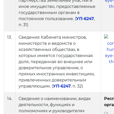
партнерства земельные участки и
иное имущество, предоставляемые
государственным органам в
постоянное пользование. (
УП-6247
,
п. 31)
13.
Сведения Кабинета министров,
министерств и ведомств о
хозяйственных обществах, в
которых имеется государственная
доля, переданная во внешнее или
доверительное управление, о
прямых иностранных инвестициях,
привлеченных доверительным
управляющим. (
УП-6247
, п. 32)
14.
Сведения о наименовании, видах
Рес
деятельности, функциях и
орг
полномочиях и руководителях