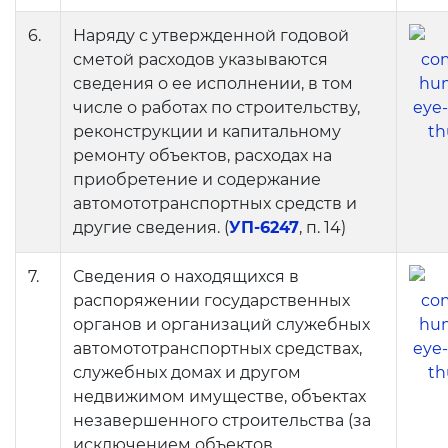
6.
Наряду с утвержденной годовой
Открытые данные
сметой расходов указываются
сведения о ее исполнении, в том
Открытый бюджет
числе о работах по строительству,
реконструкции и капитальному
ОТКРЫТЫЕ ДАННЫЕ
(УП-6247)
ремонту объектов, расходах на
приобретение и содержание
Набор открытых
автомототранспортных средств и
документов
другие сведения. (
УП-6247
, п. 14)
Документы
7.
Сведения о находящихся в
распоряжении государственных
органов и организаций служебных
автомототранспортных средствах,
служебных домах и другом
недвижимом имуществе, объектах
незавершенного строительства (за
исключением объектов,