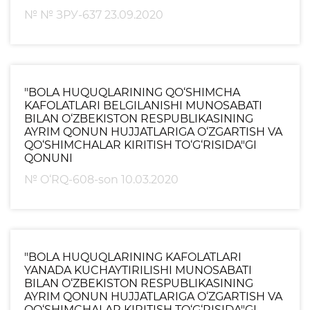
№ № ЗРУ-637 23.09.2020
Raqamli kutubxona
Yagona elektron tizim
Malaka oshirish
"BOLA HUQUQLARINING QO‘SHIMCHA
KAFOLATLARI BELGILANISHI MUNOSABATI
Axborot xizmati
BILAN O‘ZBEKISTON RESPUBLIKASINING
AYRIM QONUN HUJJATLARIGA O‘ZGARTISH VA
Press-relizlar
QO‘SHIMCHALAR KIRITISH TO‘G‘RISIDA"GI
QONUNI
OAV biz haqimizda
№ O‘RQ-608-son 10.03.2020
Ma'ruzalar
Galereya
Videogalereya
"BOLA HUQUQLARINING KAFOLATLARI
YANADA KUCHAYTIRILISHI MUNOSABATI
BILAN O‘ZBEKISTON RESPUBLIKASINING
Axborot xizmati
AYRIM QONUN HUJJATLARIGA O‘ZGARTISH VA
QO‘SHIMCHALAR KIRITISH TO‘G‘RISIDA"GI