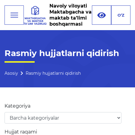
Navoiy viloyati
Maktabgacha va
O‘Z
maktab ta’limi
boshqarmasi
Faoliyat
Rasmiy hujjatlarni qidirish
Rahbariyat
Boshqarma tuzilmasi
Asosiy
Rasmiy hujjatlarni qidirish
Missiya, maqsad va vazifalar
Rekvizitlar
Kategoriya
Bogʻlanish
Xalqaro aloqalar
Hujjat raqami
Ochiq majlislar o'tkazish