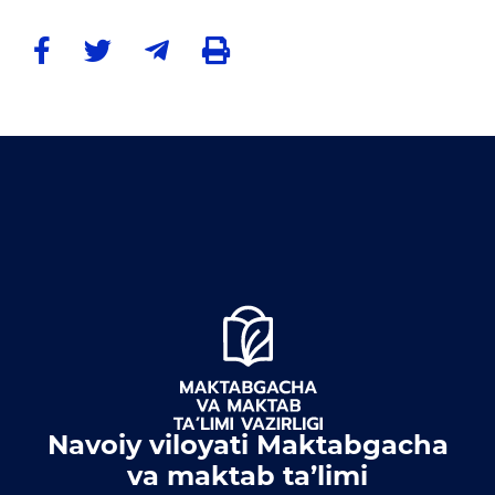
Ochiq byudjet
OCHIQ MA'LUMOTLAR (PF-
6247)
Ochiq ma'lumotlar to'plami
Hujjatlar
Navoiy viloyati Maktabgacha
va maktab ta’limi