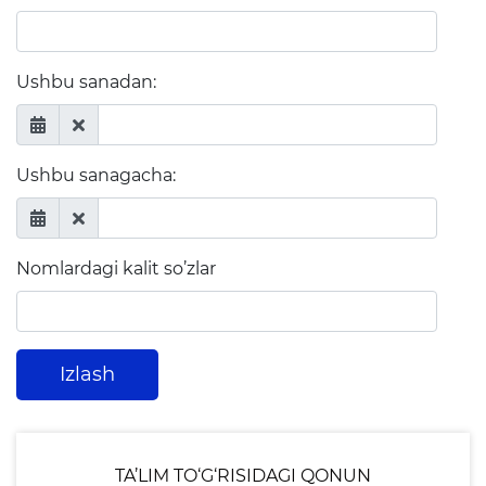
rejalari
Ushbu sanadan:
Ta'lim
Tahliliy ma'lumotlar
Ushbu sanagacha:
Ta'limga doir terminlar
Kelajak markazi
Hisobotlar
Nomlardagi kalit so’zlar
Interaktiv xizmatlar
Izlash
Elektron kundalik
1-sinfga qabul
Elektron shahodatnoma
TA’LIM TO‘G‘RISIDAGI QONUN