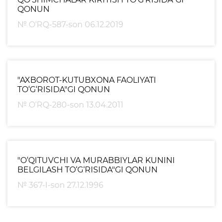
Matbuot anjumanlari
QONUN
Konferensiyalar
№ O‘RQ-587-son 06.12.2019
Yordam
Tanlovlar
"AXBOROT-KUTUBXONA FAOLIYATI
Akkreditatsiya
TO‘G‘RISIDA"GI QONUN
Infografika
№ O‘RQ-280-son 13.04.2011
Korrupsiyaga qarshi kurash
Murojaatlar
"O‘QITUVCHI VA MURABBIYLAR KUNINI
E'lonlar
BELGILASH TO‘G‘RISIDA"GI QONUN
№ 367-I-son 27.12.1996
Yangiliklar
Ochiq ma'lumotlar