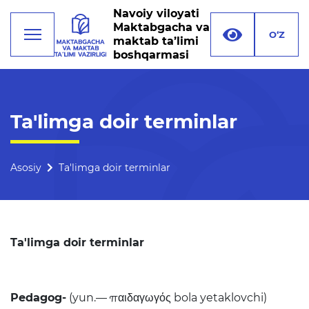
Navoiy viloyati
Maktabgacha va
O‘Z
maktab ta’limi
boshqarmasi
Faoliyat
Ta'limga doir terminlar
Rahbariyat
Boshqarma tuzilmasi
Asosiy
Ta'limga doir terminlar
Missiya, maqsad va vazifalar
Rekvizitlar
Ta'limga doir terminlar
Bogʻlanish
Xalqaro aloqalar
Pedagog
-
(yun.— παιδαγωγός bola yetaklovchi)
Ochiq majlislar o'tkazish