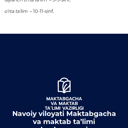
o‘rta ta’lim
– 10-11-sinf.
Navoiy viloyati Maktabgacha
va maktab ta’limi