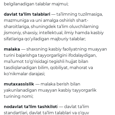
belgilanadigan talablar majmui;
Raqamli kutubxona
davlat ta’lim talablari
— ta’limning tuzilmasiga,
Yagona elektron tizim
mazmuniga va uni amalga oshirish shart-
sharoitlariga, shuningdek ta’lim oluvchilarning
Malaka oshirish
jismoniy, shaxsiy, intellektual, ilmiy hamda kasbiy
sifatlariga qo‘yiladigan majburiy talablar;
Axborot xizmati
malaka
— shaxsning kasbiy faoliyatning muayyan
Press-relizlar
turini bajarishga tayyorgarligini ifodalaydigan,
ma’lumot to‘g‘risidagi tegishli hujjat bilan
OAV biz haqimizda
tasdiqlanadigan bilim, qobiliyat, mahorat va
ko‘nikmalar darajasi;
Ma'ruzalar
mutaxassislik
— malaka berish bilan
Galereya
yakunlanadigan muayyan kasbiy tayyorgarlik
Videogalereya
turining nomi;
Axborot xizmati
nodavlat ta’lim tashkilot
i — davlat ta’lim
standartlari, davlat ta’lim talablari va o‘quv