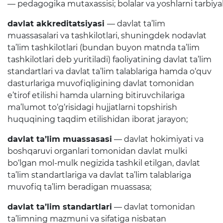
— pedagogika mutaxassisi; bolalar va yoshlarni tarbiya
rejalari
davlat akkreditatsiyasi
— davlat ta’lim
muassasalari va tashkilotlari, shuningdek nodavlat
Ta'lim
ta’lim tashkilotlari (bundan buyon matnda ta’lim
tashkilotlari deb yuritiladi) faoliyatining davlat ta’lim
Tahliliy ma'lumotlar
standartlari va davlat ta’lim talablariga hamda o‘quv
Ta'limga doir terminlar
dasturlariga muvofiqligining davlat tomonidan
e’tirof etilishi hamda ularning bitiruvchilariga
Kelajak markazi
ma’lumot to‘g‘risidagi hujjatlarni topshirish
huquqining taqdim etilishidan iborat jarayon;
Hisobotlar
davlat ta’lim muassasasi
— davlat hokimiyati va
boshqaruvi organlari tomonidan davlat mulki
Interaktiv xizmatlar
bo‘lgan mol-mulk negizida tashkil etilgan, davlat
Elektron kundalik
ta’lim standartlariga va davlat ta’lim talablariga
muvofiq ta’lim beradigan muassasa;
1-sinfga qabul
davlat ta’lim standartlari
— davlat tomonidan
Elektron shahodatnoma
ta’limning mazmuni va sifatiga nisbatan