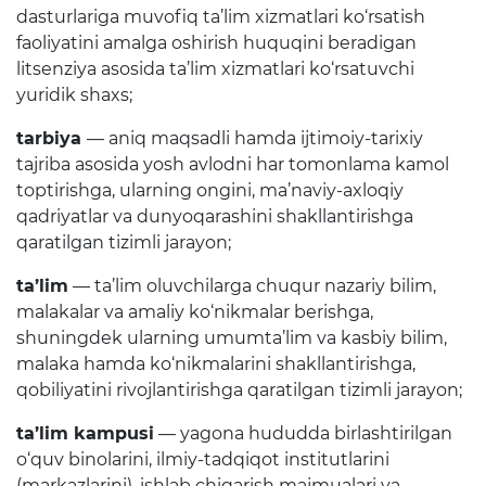
Matbuot anjumanlari
dasturlariga muvofiq ta’lim xizmatlari ko‘rsatish
faoliyatini amalga oshirish huquqini beradigan
Konferensiyalar
litsenziya asosida ta’lim xizmatlari ko‘rsatuvchi
Yordam
yuridik shaxs;
tarbiya
— aniq maqsadli hamda ijtimoiy-tarixiy
Tanlovlar
tajriba asosida yosh avlodni har tomonlama kamol
Akkreditatsiya
toptirishga, ularning ongini, ma’naviy-axloqiy
qadriyatlar va dunyoqarashini shakllantirishga
Infografika
qaratilgan tizimli jarayon;
Korrupsiyaga qarshi kurash
ta’lim
— ta’lim oluvchilarga chuqur nazariy bilim,
malakalar va amaliy ko‘nikmalar berishga,
Murojaatlar
shuningdek ularning umumta’lim va kasbiy bilim,
E'lonlar
malaka hamda ko‘nikmalarini shakllantirishga,
qobiliyatini rivojlantirishga qaratilgan tizimli jarayon;
Yangiliklar
ta’lim kampusi
— yagona hududda birlashtirilgan
o‘quv binolarini, ilmiy-tadqiqot institutlarini
Ochiq ma'lumotlar
(markazlarini), ishlab chiqarish majmualari va