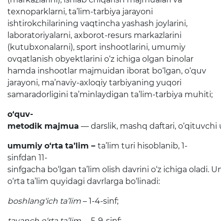
texnoparklarni, ta’lim-tarbiya jarayoni
Ochiq byudjet
ishtirokchilarining vaqtincha yashash joylarini,
OCHIQ MA'LUMOTLAR (PF-
laboratoriyalarni, axborot-resurs markazlarini
6247)
(kutubxonalarni), sport inshootlarini, umumiy
ovqatlanish obyektlarini o‘z ichiga olgan binolar
Ochiq ma'lumotlar to'plami
hamda inshootlar majmuidan iborat bo‘lgan, o‘quv
jarayoni, ma’naviy-axloqiy tarbiyaning yuqori
samaradorligini ta’minlaydigan ta’lim-tarbiya muhiti;
Hujjatlar
o
‘
quv
-
metodik
majmua
— darslik, mashq daftari, o‘qituvch
umumiy
o
‘
rta
ta
’
lim
–
ta’lim turi hisoblanib, 1-
sinfdan 11-
sinfgacha bo‘lgan ta’lim olish davrini o‘z ichiga oladi.
o‘rta ta’lim quyidagi davrlarga bo‘linadi:
boshlang‘ich ta’lim
– 1-4-sinf;
tayanch o‘rta ta’lim
– 5-9-sinf;