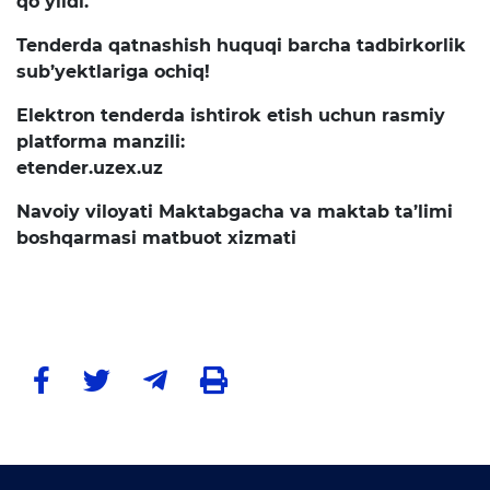
qo‘yildi.
Raqamli kutubxona
Tenderda qatnashish huquqi barcha tadbirkorlik
Yagona elektron tizim
sub’yektlariga ochiq!
Malaka oshirish
Elektron tenderda ishtirok etish uchun rasmiy
platforma manzili:
etender.uzex.uz
Axborot xizmati
Navoiy viloyati Maktabgacha va maktab ta’limi
Press-relizlar
boshqarmasi matbuot xizmati
OAV biz haqimizda
Ma'ruzalar
Galereya
Videogalereya
Axborot xizmati