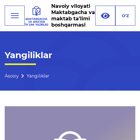
Navoiy viloyati
Maktabgacha va
O‘Z
maktab ta’limi
boshqarmasi
Faoliyat
Yangiliklar
Rahbariyat
Boshqarma tuzilmasi
Asosiy
Yangiliklar
Missiya, maqsad va vazifalar
Rekvizitlar
Bogʻlanish
Xalqaro aloqalar
Ochiq majlislar o'tkazish