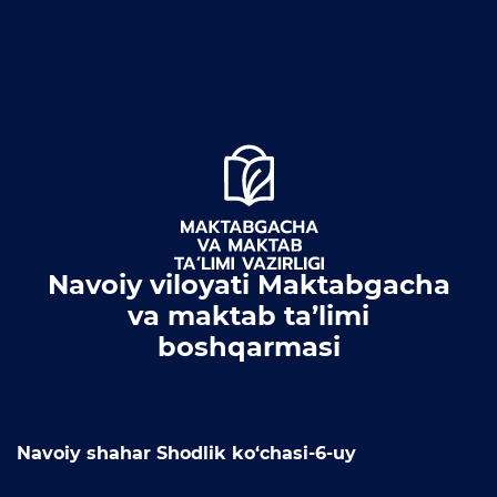
Matbuot anjumanlari
Konferensiyalar
Yordam
Tanlovlar
Akkreditatsiya
Infografika
Korrupsiyaga qarshi kurash
Navoiy viloyati Maktabgacha
va maktab ta’limi
Murojaatlar
boshqarmasi
E'lonlar
Yangiliklar
Navoiy shahar Shodlik ko‘chasi-6-uy
Ochiq ma'lumotlar