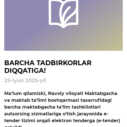
rejalari
Ta'lim
Tahliliy ma'lumotlar
Ta'limga doir terminlar
Kelajak markazi
BARCHA TADBIRKORLAR
DIQQATIGA!
Hisobotlar
25-iyun 2025-yil
Interaktiv xizmatlar
Ma’lum qilamizki, Navoiy viloyati Maktabgacha
Elektron kundalik
va maktab ta’limi boshqarmasi tasarrufidagi
barcha maktabgacha ta’lim tashkilotlari
1-sinfga qabul
autsorsing xizmatlariga o‘tish jarayonida e-
tender tizimi orqali elektron tenderga (e-tender)
Elektron shahodatnoma