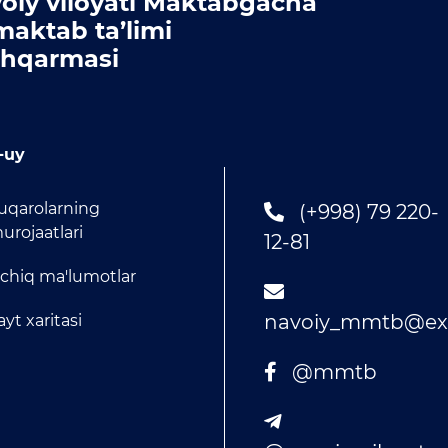
oiy viloyati Maktabgacha
maktab ta’limi
hqarmasi
-uy
uqarolarning
(+998) 79 220-
urojaatlari
12-81
chiq ma'lumotlar
navoiy_mmtb@exa
ayt xaritasi
@mmtb