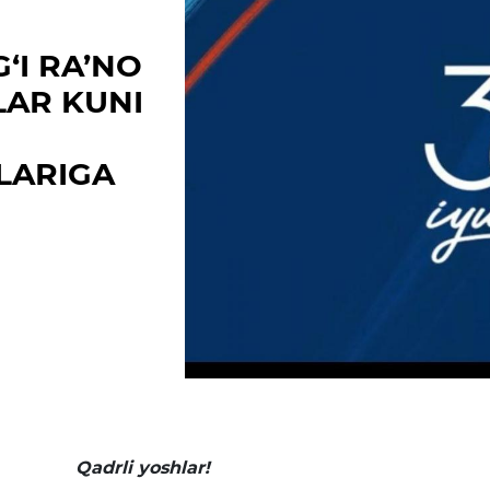
Matbuot anjumanlari
‘I RA’NO
Konferensiyalar
LAR KUNI
Yordam
Tanlovlar
LARIGA
Akkreditatsiya
Infografika
Korrupsiyaga qarshi kurash
Murojaatlar
E'lonlar
Yangiliklar
Qadrli yoshlar!