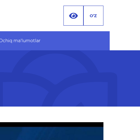
O‘Z
Ochiq ma'lumotlar
 ma'lumotlar
Hujjatlar
 byudjet
 MA'LUMOTLAR (PF-
 ma'lumotlar to'plami