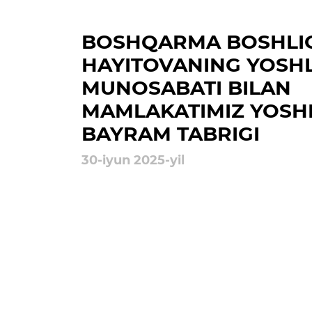
Ochiq majlislar o'tkazish
rejalari
BOSHQARMA BOSHLIG
HAYITOVANING YOSH
MUNOSABATI BILAN
MAMLAKATIMIZ YOSH
BAYRAM TABRIGI
30-iyun 2025-yil