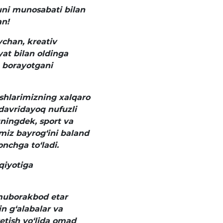
uni munosabati bilan
n!
chan, kreativ
yat bilan oldinga
b borayotgani
oshlarimizning xalqaro
davridayoq nufuzli
uningdek, sport va
imiz bayrog‘ini baland
onchga to‘ladi.
qiyotiga
 muborakbod etar
n g‘alabalar va
etish yo‘lida omad