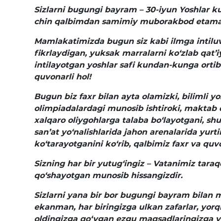
Sizlarni bugungi bayram – 30-iyun Yoshlar k
chin qalbimdan samimiy muborakbod etama
Mamlakatimizda bugun siz kabi ilmga intiluv
fikrlaydigan, yuksak marralarni ko‘zlab qat’i
intilayotgan yoshlar safi kundan-kunga orti
quvonarli hol!
Bugun biz faxr bilan ayta olamizki, bilimli y
olimpiadalardagi munosib ishtiroki, maktab 
xalqaro oliygohlarga talaba bo‘layotgani, sh
san’at yo‘nalishlarida jahon arenalarida yurt
ko‘tarayotganini ko‘rib, qalbimiz faxr va quv
Sizning har bir yutug‘ingiz – Vatanimiz taraq
qo‘shayotgan munosib hissangizdir.
Sizlarni yana bir bor bugungi bayram bilan
ekanman, har biringizga ulkan zafarlar, yorqi
oldingizga qo‘ygan ezgu maqsadlaringizga y