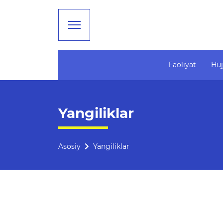
Faoliyat
Huj
Faoliyat
Ta'lim
Yangiliklar
Rahbariyat
Tahliliy ma'lumotlar
Boshqarma tuzilmasi
Ta'limga doir terminlar
Asosiy
Yangiliklar
Missiya, maqsad va vazifalar
Kelajak markazi
Rekvizitlar
Hisobotlar
Bogʻlanish
Xalqaro aloqalar