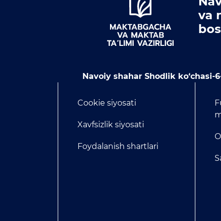
Nav
va 
bos
Navoiy shahar Shodlik ko‘chasi-6
Cookie siyosati
F
m
Xavfsizlik siyosati
O
Foydalanish shartlari
S