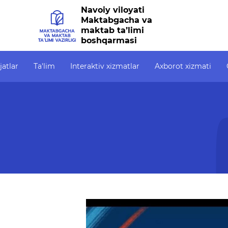
Navoiy viloyati
Maktabgacha va
maktab ta’limi
boshqarmasi
jatlar
Ta'lim
Interaktiv xizmatlar
Axborot xizmati
Interaktiv xizmatlar
Axborot xizmati
Ochiq
Elektron kundalik
Press-relizlar
Ochiq
1-sinfga qabul
OAV biz haqimizda
OCHIQ
6247)
Elektron shahodatnoma
Ma'ruzalar
Ochiq
Raqamli kutubxona
Galereya
Yagona elektron tizim
Videogalereya
Malaka oshirish
Axborot xizmati