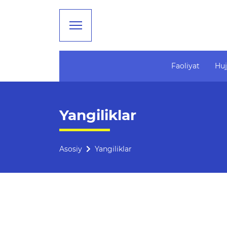
Faoliyat
Huj
Faoliyat
Ta'lim
Yangiliklar
Rahbariyat
Tahliliy ma'lumotlar
Boshqarma tuzilmasi
Ta'limga doir terminlar
Asosiy
Yangiliklar
Missiya, maqsad va vazifalar
Kelajak markazi
Rekvizitlar
Hisobotlar
Bogʻlanish
Xalqaro aloqalar