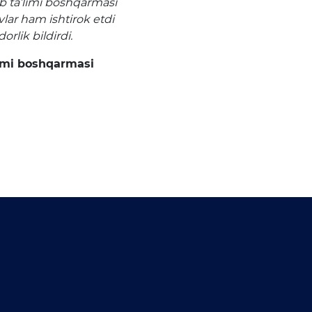
 ta’limi boshqarmasi
vlar ham ishtirok etdi
rlik bildirdi.
imi boshqarmasi