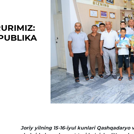
Matbuot anjumanlari
Konferensiyalar
RURIMIZ:
Yordam
SPUBLIKA
Tanlovlar
Akkreditatsiya
Infografika
Korrupsiyaga qarshi kurash
Murojaatlar
E'lonlar
Yangiliklar
Joriy yilning 15-16-iyul kunlari Qashqadaryo 