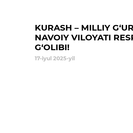
Ochiq majlislar o'tkazish
rejalari
KURASH – MILLIY G‘U
NAVOIY VILOYATI RE
G‘OLIBI!
17-iyul 2025-yil