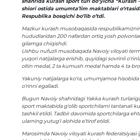
shahrida kurash sport turi bo‘yicha “Kurash 
shiori ostida umumta’lim maktablari o‘rtas
Respublika bosqichi bo’lib o’tdi.
Mazkur kurash musobaqasida respublikamizni
hududlaridan 200 nafardan ortiq yosh polvonlar o
gilamga chiqishdi.
Ushbu nufuzli musobaqada Navoiy viloyati terma
yuqori natijalarga erishib, quyidagi sovrinli o‘rinl
oltin medal, 2 ta kumush medal hamda 4 ta br
Yakuniy natijalarga ko‘ra, umumjamoa hisobida Nav
o‘rinni egalladi.
Bugun Navoiy shahridagi Yakka kurash turlariga 
sport maktabida g‘olib sportchilarni tantanali k
tashkil etildi. Tadbir davomida sportchilarga ehti
ularning yutug‘i alohida e’tirof etildi.
Marosimda Navoiy viloyati kurash federatsiyasi ij