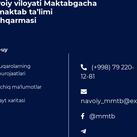
oiy viloyati Maktabgacha
maktab ta’limi
hqarmasi
-uy
uqarolarning
(+998) 79 220-
urojaatlari
12-81
chiq ma'lumotlar
navoiy_mmtb@exa
ayt xaritasi
@mmtb