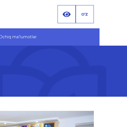
O‘Z
Ochiq ma'lumotlar
 ma'lumotlar
Hujjatlar
 byudjet
 MA'LUMOTLAR (PF-
 ma'lumotlar to'plami