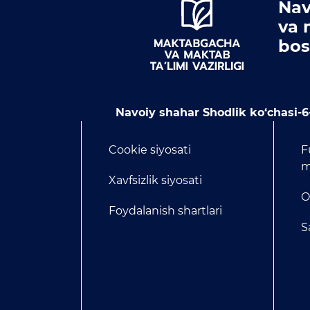
Nav
va 
bos
Navoiy shahar Shodlik ko‘chasi-6
Cookie siyosati
F
m
Xavfsizlik siyosati
O
Foydalanish shartlari
S