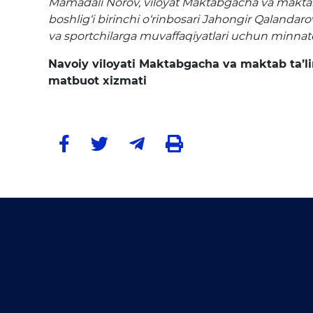
Mamadali Norov, viloyat Maktabgacha va maktab
boshlig‘i birinchi o‘rinbosari Jahongir Qalandaro
va sportchilarga muvaffaqiyatlari uchun minnatdo
Navoiy viloyati Maktabgacha va maktab ta’l
matbuot xizmati