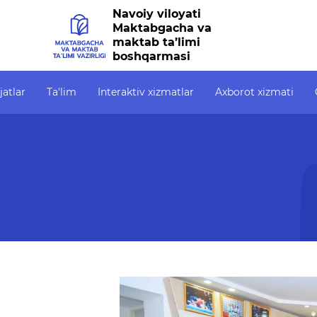
Navoiy viloyati
Maktabgacha va
maktab ta’limi
boshqarmasi
jatlar
Ta'lim
Interaktiv xizmatlar
Axborot xizmati
Interaktiv xizmatlar
Axborot xizmati
Ochiq
Elektron kundalik
Press-relizlar
Ochiq
1-sinfga qabul
OAV biz haqimizda
OCHIQ
6247)
Elektron shahodatnoma
Ma'ruzalar
Ochiq
Raqamli kutubxona
Galereya
Yagona elektron tizim
Videogalereya
Malaka oshirish
Axborot xizmati