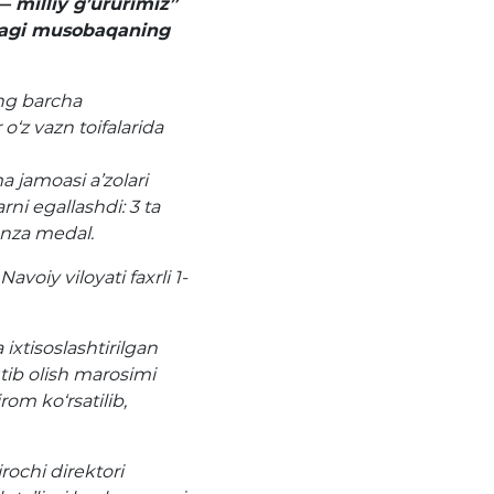
— milliy g’ururimiz”
idagi musobaqaning
ng barcha
‘z vazn toifalarida
 jamoasi a’zolari
arni egallashdi: 3 ta
onza medal.
oiy viloyati faxrli 1-
ixtisoslashtirilgan
utib olish marosimi
rom ko‘rsatilib,
rochi direktori