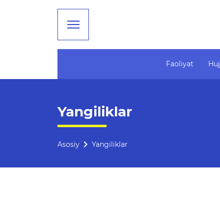
Faoliyat
Huj
Faoliyat
Ta'lim
Yangiliklar
Rahbariyat
Tahliliy ma'lumotlar
Boshqarma tuzilmasi
Ta'limga doir terminlar
Asosiy
Yangiliklar
Missiya, maqsad va vazifalar
Kelajak markazi
Rekvizitlar
Hisobotlar
Bogʻlanish
Xalqaro aloqalar