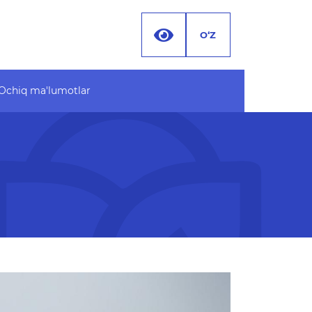
O‘Z
Ochiq ma'lumotlar
 ma'lumotlar
Hujjatlar
 byudjet
 MA'LUMOTLAR (PF-
 ma'lumotlar to'plami