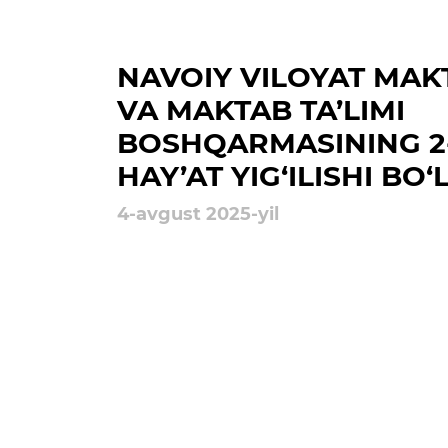
Ochiq majlislar o'tkazish
rejalari
NAVOIY VILOYAT MA
VA MAKTAB TA’LIMI
BOSHQARMASINING 2
HAY’AT YIG‘ILISHI BO‘L
4-avgust 2025-yil