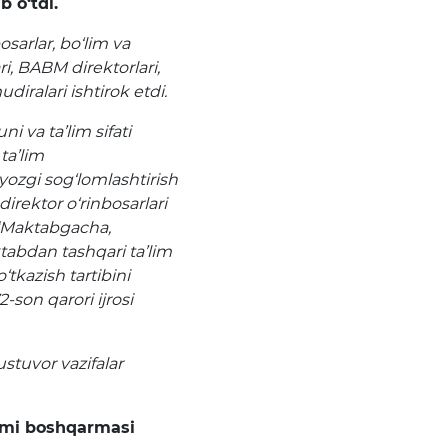
b o‘tdi.
osarlar, bo‘lim va
i, BABM direktorlari,
iralari ishtirok etdi.
i va ta’lim sifati
ta’lim
 yozgi sog‘lomlashtirish
direktor o‘rinbosarlari
 “Maktabgacha,
tabdan tashqari ta’lim
‘tkazish tartibini
2-son qarori ijrosi
ustuvor vazifalar
imi boshqarmasi