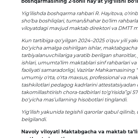
boshqarmasining 2-sonli hay’at yig‘ilishi bo‘li
Yig‘ilishda boshqarma rahbari R. Hayitova, o‘rinb
sho‘ba boshliqlari, tuman/shahar bo‘lim rahbarlar
viloyatdagi mavjud maktab direktori va DMTT mud
Kun tartibiga qo‘yilgan 2024–2025 o‘quv yili yakun
bo‘yicha amalga oshirilgan ishlar, maktabgacha 
tarbiyalanuvchilariga yaratib berilgan sharoitlar,
ishlari, umumta’lim maktablari sinf rahbarlari va 
faoliyati samaradorligi, Vazirlar Mahkamasining
umumiy o‘rta, o‘rta maxsus, professional va mak
tashkilotlari pedagog kadrlarini attestatsiyadan o
takomillashtirish chora-tadbirlari to‘g‘risida”gi 57
bo‘yicha mas’ullarning hisobotlari tinglandi.
Yig‘ilish yakunida tegishli qarorlar qabul qilinib, 
belgilandi.
Navoiy viloyati Maktabgacha va maktab ta’l