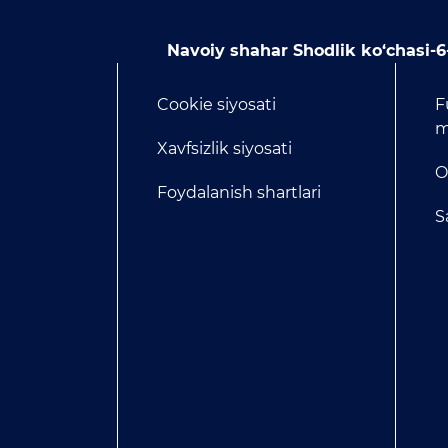
Navoiy shahar Shodlik ko‘chasi-6
Cookie siyosati
F
m
Xavfsizlik siyosati
O
Foydalanish shartlari
S