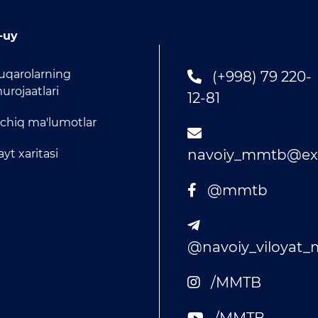
-uy
uqarolarning
(+998) 79 220-
urojaatlari
12-81
chiq ma'lumotlar
navoiy_mmtb@exa
ayt xaritasi
@mmtb
@navoiy_viloyat
/MMTB
/MMTB