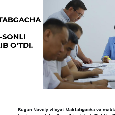
Matbuot anjumanlari
Konferensiyalar
KTABGACHA
Yordam
-SONLI
Tanlovlar
IB O‘TDI.
Akkreditatsiya
Infografika
Korrupsiyaga qarshi kurash
Murojaatlar
E'lonlar
Yangiliklar
Bugun Navoiy viloyat Maktabgacha va makta