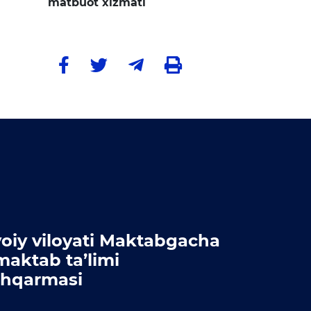
matbuot xizmati
oiy viloyati Maktabgacha
maktab ta’limi
hqarmasi