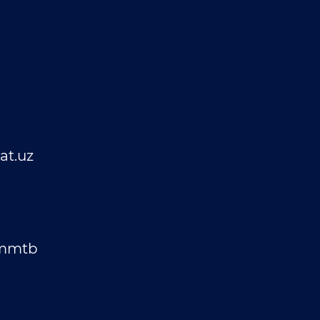
t.uz
_mmtb