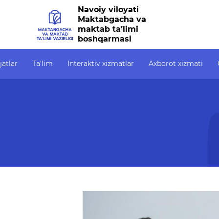
Navoiy viloyati
Maktabgacha va
maktab ta’limi
boshqarmasi
jatlar
Ta'lim
Interaktiv xizmatlar
Axborot xizmati
Interaktiv xizmatlar
Axborot xizmati
Ochiq
Elektron kundalik
Press-relizlar
Ochiq
1-sinfga qabul
OAV biz haqimizda
OCHIQ
6247)
Elektron shahodatnoma
Ma'ruzalar
Ochiq
Raqamli kutubxona
Galereya
Yagona elektron tizim
Videogalereya
Malaka oshirish
Axborot xizmati