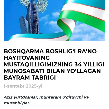
rejalari
Ta'lim
Tahliliy ma'lumotlar
Ta'limga doir terminlar
Kelajak markazi
BOSHQARMA BOSHLIG‘I RA’NO
HAYITOVANING
Hisobotlar
MUSTAQILLIGIMIZNING 34 YILLIGI
MUNOSABATI BILAN YO‘LLAGAN
Interaktiv xizmatlar
BAYRAM TABRIGI
Elektron kundalik
1-sentabr 2025-yil
1-sinfga qabul
Aziz yurtdoshlar, muhtaram o‘qituvchi va
murabbiylar!
Elektron shahodatnoma