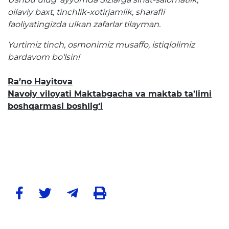
Matbuot anjumanlari
oilaviy baxt, tinchlik-xotirjamlik, sharafli
Konferensiyalar
faoliyatingizda ulkan zafarlar tilayman.
Yordam
Yurtimiz tinch, osmonimiz musaffo, istiqlolimiz
bardavom bo‘lsin!
Tanlovlar
Ra’no Hayitova
Akkreditatsiya
Navoiy viloyati Maktabgacha va maktab ta’limi
boshqarmasi boshlig‘i
Infografika
Korrupsiyaga qarshi kurash
Murojaatlar
E'lonlar
Yangiliklar
Ochiq ma'lumotlar