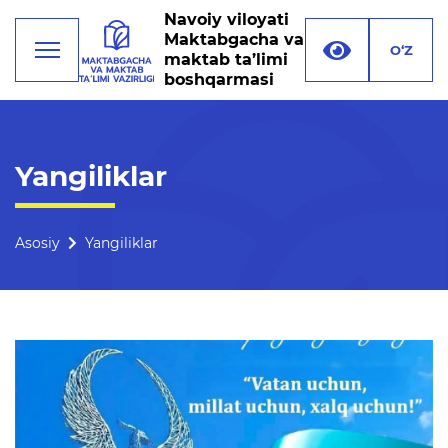
Navoiy viloyati
Maktabgacha va
O‘Z
maktab ta’limi
boshqarmasi
Faoliyat
Yangiliklar
Rahbariyat
Boshqarma tuzilmasi
Asosiy
Yangiliklar
Missiya, maqsad va vazifalar
Rekvizitlar
Bogʻlanish
Xalqaro aloqalar
Ochiq majlislar o'tkazish