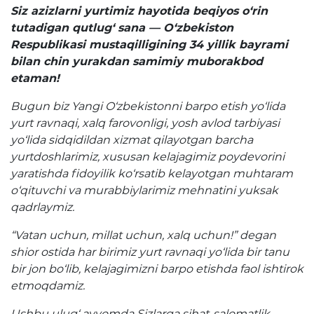
Siz azizlarni yurtimiz hayotida beqiyos o‘rin
Raqamli kutubxona
tutadigan qutlug‘ sana — O‘zbekiston
Respublikasi mustaqilligining 34 yillik bayrami
Yagona elektron tizim
bilan chin yurakdan samimiy muborakbod
Malaka oshirish
etaman!
Bugun biz Yangi O‘zbekistonni barpo etish yo‘lida
Axborot xizmati
yurt ravnaqi, xalq farovonligi, yosh avlod tarbiyasi
yo‘lida sidqidildan xizmat qilayotgan barcha
Press-relizlar
yurtdoshlarimiz, xususan kelajagimiz poydevorini
yaratishda fidoyilik ko‘rsatib kelayotgan muhtaram
OAV biz haqimizda
o‘qituvchi va murabbiylarimiz mehnatini yuksak
Ma'ruzalar
qadrlaymiz.
Galereya
“Vatan uchun, millat uchun, xalq uchun!” degan
shior ostida har birimiz yurt ravnaqi yo‘lida bir tanu
Videogalereya
bir jon bo‘lib, kelajagimizni barpo etishda faol ishtirok
etmoqdamiz.
Axborot xizmati
Ushbu ulug‘ ayyomda Sizlarga sihat-salomatlik,