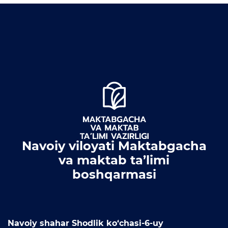
Ochiq byudjet
OCHIQ MA'LUMOTLAR (PF-
6247)
Ochiq ma'lumotlar to'plami
Hujjatlar
Navoiy viloyati Maktabgacha
va maktab ta’limi
boshqarmasi
Navoiy shahar Shodlik ko‘chasi-6-uy