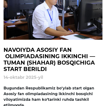
rejalari
Ta'lim
Tahliliy ma'lumotlar
Ta'limga doir terminlar
Kelajak markazi
NAVOIYDA ASOSIY FAN
OLIMPIADASINING IKKINCHI —
Hisobotlar
TUMAN (SHAHAR) BOSQICHIGA
START BERILDI
Interaktiv xizmatlar
14-oktabr 2025-yil
Elektron kundalik
Bugundan Respublikamiz bo‘ylab start olgan
1-sinfga qabul
Asosiy fan olimpiadasining ikkinchi bosqichi
viloyatimizda ham ko‘tarinki ruhda tashkil
Elektron shahodatnoma
etilmoqda.