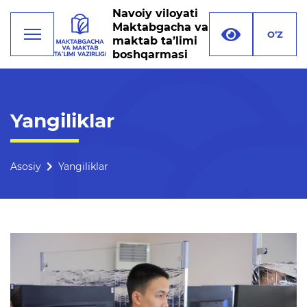
Navoiy viloyati
Maktabgacha va
O‘Z
maktab ta’limi
boshqarmasi
Faoliyat
Yangiliklar
Rahbariyat
Boshqarma tuzilmasi
Asosiy
Yangiliklar
Missiya, maqsad va vazifalar
Rekvizitlar
Bogʻlanish
Xalqaro aloqalar
Ochiq majlislar o'tkazish