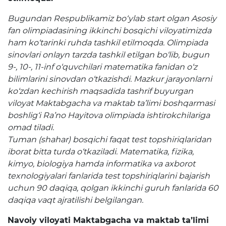
Raqamli kutubxona
Bugundan Respublikamiz bo‘ylab start olgan Asosiy
fan olimpiadasining ikkinchi bosqichi viloyatimizda
Yagona elektron tizim
ham ko‘tarinki ruhda tashkil etilmoqda. Olimpiada
Malaka oshirish
sinovlari onlayn tarzda tashkil etilgan bo‘lib, bugun
9-, 10-, 11-inf o‘quvchilari matematika fanidan o‘z
bilimlarini sinovdan o‘tkazishdi. Mazkur jarayonlarni
Axborot xizmati
ko‘zdan kechirish maqsadida tashrif buyurgan
viloyat Maktabgacha va maktab ta’limi boshqarmasi
Press-relizlar
boshlig‘i Ra’no Hayitova olimpiada ishtirokchilariga
OAV biz haqimizda
omad tiladi.
Tuman (shahar) bosqichi faqat test topshiriqlaridan
Ma'ruzalar
iborat bitta turda o‘tkaziladi. Matematika, fizika,
kimyo, biologiya hamda informatika va axborot
Galereya
texnologiyalari fanlarida test topshiriqlarini bajarish
Videogalereya
uchun 90 daqiqa, qolgan ikkinchi guruh fanlarida 60
daqiqa vaqt ajratilishi belgilangan.
Axborot xizmati
Navoiy viloyati Maktabgacha va maktab ta’limi