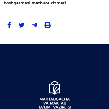
Matbuot anjumanlari
boshqarmasi matbuot xizmati
Konferensiyalar
Yordam
Tanlovlar
Akkreditatsiya
Infografika
Korrupsiyaga qarshi kurash
Murojaatlar
E'lonlar
Yangiliklar
Ochiq ma'lumotlar