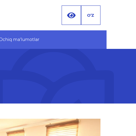
O‘Z
Ochiq ma'lumotlar
 ma'lumotlar
Hujjatlar
 byudjet
 MA'LUMOTLAR (PF-
 ma'lumotlar to'plami