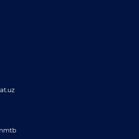
t.uz
_mmtb