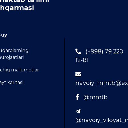
hqarmasi
-uy
uqarolarning
(+998) 79 220-
urojaatlari
12-81
chiq ma'lumotlar
navoiy_mmtb@exa
ayt xaritasi
@mmtb
@navoiy_viloyat