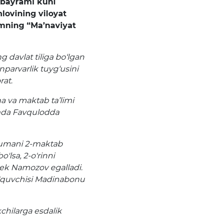
i bayrami kuni
nlovining viloyat
smning “Ma’naviyat
 davlat tiliga bo‘lgan
parvarlik tuyg‘usini
rat.
a va maktab ta’limi
mda Favqulodda
a tumani 2-maktab
'lsa, 2-o'rinni
ek Namozov egalladi.
o'quvchisi Madinabonu
kchilarga esdalik