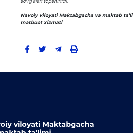
sovg‘alari topshirildi.
Navoiy viloyati Maktabgacha va maktab ta’l
matbuot xizmati
oiy viloyati Maktabgacha
maktab ta’limi