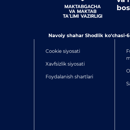
bos
Navoiy shahar Shodlik ko‘chasi-6
Cookie siyosati
F
m
Xavfsizlik siyosati
O
Foydalanish shartlari
S