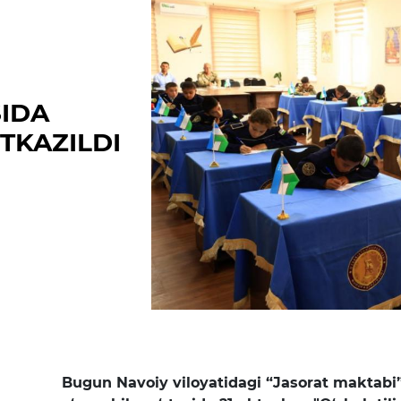
Matbuot anjumanlari
Konferensiyalar
Yordam
SIDA
Tanlovlar
‘TKAZILDI
Akkreditatsiya
Infografika
Korrupsiyaga qarshi kurash
Murojaatlar
E'lonlar
Yangiliklar
Bugun Navoiy viloyatidagi “Jasorat maktabi”