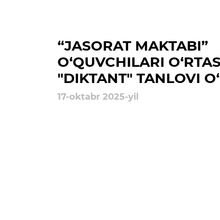
Ochiq majlislar o'tkazish
rejalari
“JASORAT MAKTABI”
O‘QUVCHILARI O‘RTA
"DIKTANT" TANLOVI O
17-oktabr 2025-yil