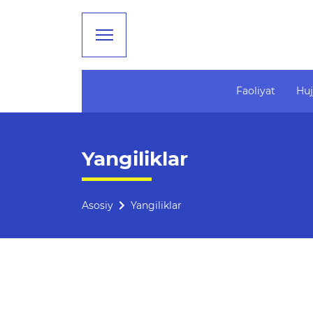
Faoliyat
Huj
Faoliyat
Ta'lim
Yangiliklar
Rahbariyat
Tahliliy ma'lumotlar
Boshqarma tuzilmasi
Ta'limga doir terminlar
Asosiy
Yangiliklar
Missiya, maqsad va vazifalar
Kelajak markazi
Rekvizitlar
Hisobotlar
Bogʻlanish
Xalqaro aloqalar