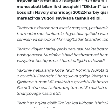
o‘quvchilar o‘rtasida 21-oktyabr – "O‘zbek til
munosabati bilan ikki bosqichli “Diktant” ta
bosqichi Navoiy shahridagi 20022-harbiy qi
markazi”da yuqori saviyada tashkil etildi.
Tanlovni o'tkazishdan asosiy maqsad, yoshlarning
hurmatini mustahkamlash, yoshlar qalbida vatan
oshirish va savodxonlikni rag‘batlantirishdan ibo
Tanlov viloyat Harbiy prokuraturasi, Maktabgach
boshqarmasi, Mudofaa ishlari boshqarmasi ha
vaziyatlar boshqarmasi hamkorligida o‘tkazildi.
Yakuniy natijalariga ko‘ra, faxrli 1-o'rinni Nurot
o'quvchisi Farangiz Choriqulova qo'lga kiritgan bo
Qiziltepa tumani 41-maktab o'quvchisi Behruzb
Faxrli 3-o'rin esa Uchquduq tumani 5-maktab 
Sharipovaga nasib etdi.
Tadbir so‘ngida g‘oliblikni qo‘lga kiritgan ishtiro