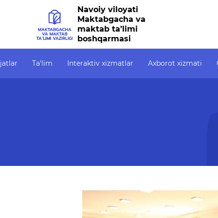
Navoiy viloyati
Maktabgacha va
maktab ta’limi
boshqarmasi
jatlar
Ta'lim
Interaktiv xizmatlar
Axborot xizmati
Interaktiv xizmatlar
Axborot xizmati
Ochiq
Elektron kundalik
Press-relizlar
Ochiq
1-sinfga qabul
OAV biz haqimizda
OCHIQ
6247)
Elektron shahodatnoma
Ma'ruzalar
Ochiq
Raqamli kutubxona
Galereya
Yagona elektron tizim
Videogalereya
Malaka oshirish
Axborot xizmati