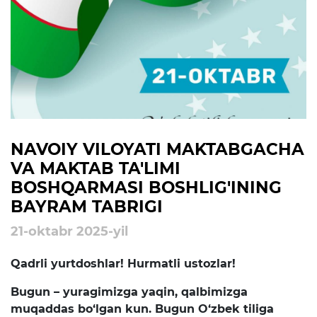
rejalari
Ta'lim
Tahliliy ma'lumotlar
Ta'limga doir terminlar
Kelajak markazi
NAVOIY VILOYATI MAKTABGACHA
VA MAKTAB TA'LIMI
Hisobotlar
BOSHQARMASI BOSHLIG'INING
BAYRAM TABRIGI
Interaktiv xizmatlar
21-oktabr 2025-yil
Elektron kundalik
Qadrli yurtdoshlar! Hurmatli ustozlar!
1-sinfga qabul
Bugun – yuragimizga yaqin, qalbimizga
Elektron shahodatnoma
muqaddas bo‘lgan kun. Bugun O‘zbek tiliga