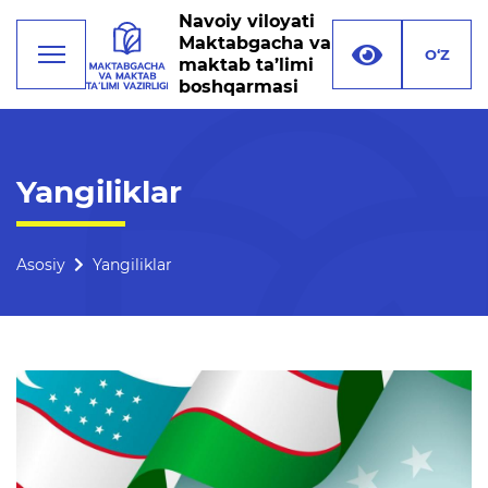
Navoiy viloyati
Maktabgacha va
O‘Z
maktab ta’limi
boshqarmasi
Faoliyat
Yangiliklar
Rahbariyat
Boshqarma tuzilmasi
Asosiy
Yangiliklar
Missiya, maqsad va vazifalar
Rekvizitlar
Bogʻlanish
Xalqaro aloqalar
Ochiq majlislar o'tkazish