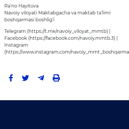
Matbuot anjumanlari
Ra’no Hayitova
Navoiy viloyati Maktabgacha va maktab ta’limi
Konferensiyalar
boshqarmasi boshlig‘i
Yordam
Telegram (https://t.me/navoiy_viloyat_mmtb) |
Tanlovlar
Facebook (https://facebook.com/navoiy.mmtb.3) |
Instagram
Akkreditatsiya
(https://www.instagram.com/navoiy_mmt_boshqarmas
Infografika
Korrupsiyaga qarshi kurash
Murojaatlar
E'lonlar
Yangiliklar
Ochiq ma'lumotlar