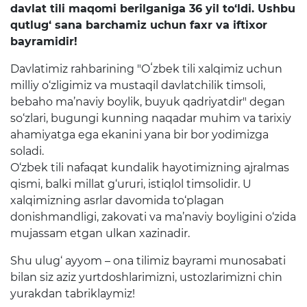
davlat tili maqomi berilganiga 36 yil to‘ldi. Ushbu
Raqamli kutubxona
qutlug‘ sana barchamiz uchun faxr va iftixor
bayramidir!
Yagona elektron tizim
Davlatimiz rahbarining "Oʻzbek tili xalqimiz uchun
Malaka oshirish
milliy o‘zligimiz va mustaqil davlatchilik timsoli,
bebaho ma’naviy boylik, buyuk qadriyatdir" degan
Axborot xizmati
so‘zlari, bugungi kunning naqadar muhim va tarixiy
ahamiyatga ega ekanini yana bir bor yodimizga
Press-relizlar
soladi.
O‘zbek tili nafaqat kundalik hayotimizning ajralmas
OAV biz haqimizda
qismi, balki millat g‘ururi, istiqlol timsolidir. U
Ma'ruzalar
xalqimizning asrlar davomida to‘plagan
donishmandligi, zakovati va ma’naviy boyligini o‘zida
Galereya
mujassam etgan ulkan xazinadir.
Videogalereya
Shu ulug‘ ayyom – ona tilimiz bayrami munosabati
bilan siz aziz yurtdoshlarimizni, ustozlarimizni chin
Axborot xizmati
yurakdan tabriklaymiz!