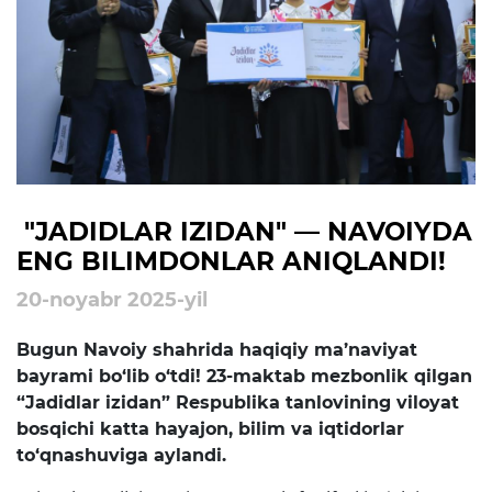
rejalari
Ta'lim
Tahliliy ma'lumotlar
Ta'limga doir terminlar
Kelajak markazi
"JADIDLAR IZIDAN" — NAVOIYDA
ENG BILIMDONLAR ANIQLANDI!
Hisobotlar
20-noyabr 2025-yil
Interaktiv xizmatlar
Bugun Navoiy shahrida haqiqiy ma’naviyat
bayrami bo‘lib o‘tdi! 23-maktab mezbonlik qilgan
Elektron kundalik
“Jadidlar izidan” Respublika tanlovining viloyat
1-sinfga qabul
bosqichi katta hayajon, bilim va iqtidorlar
to‘qnashuviga aylandi.
Elektron shahodatnoma