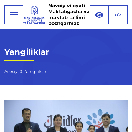
Navoiy viloyati
Maktabgacha va
O‘Z
maktab ta’limi
boshqarmasi
Faoliyat
Yangiliklar
Rahbariyat
Boshqarma tuzilmasi
Asosiy
Yangiliklar
Missiya, maqsad va vazifalar
Rekvizitlar
Bogʻlanish
Xalqaro aloqalar
Ochiq majlislar o'tkazish