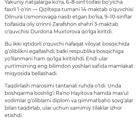
Yakuniy natijalarga ko'ra, 6–8-sinf toifasi bo‘yicha
Raqamli kutubxona
faxrli 1-o‘rin — Qiziltepa tumani 14-maktab o‘quvchisi
Dilnura Usmonovaga nasib etgan bo'lsa, 9–10-sinflar
Yagona elektron tizim
toifasida oliy o'rinni Zarafshon shahri 3-maktab
o‘quvchisi Durdona Muxtorova qo'lga kiritdi.
Malaka oshirish
Bu ikki iqtidorli o'quvchi nafaqat viloyat bosqichida
Axborot xizmati
g‘oliblikni egallashdi, balki respublika bosqichiga
yo‘llanmani ham qo‘lga kiritishdi. Endi ular
Press-relizlar
yurtimizning eng bilimdon yoshlari safida mamlakat
miqyosida bellashadi.
OAV biz haqimizda
Taqdirlash marosimi tantanali ruhda o‘tdi. Unda
Ma'ruzalar
boshqarma boshlig‘i Ra’no Hayitova hamda mas’ul
xodimlar g‘oliblarni diplom va qimmatbaho sovg‘alar
Galereya
bilan taqdirlab, ular uchun samimiy tilaklar izhor
Videogalereya
etishdi.
Axborot xizmati