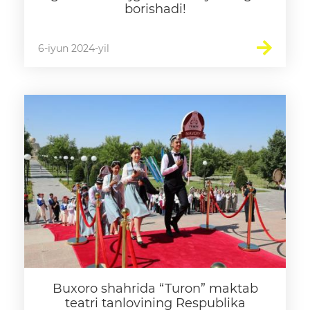
borishadi!
6-iyun 2024-yil
Buxoro shahrida “Turon” maktab
teatri tanlovining Respublika