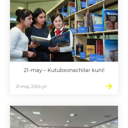
21-may – Kutubxonachilar kuni!
21-may 2024-yil