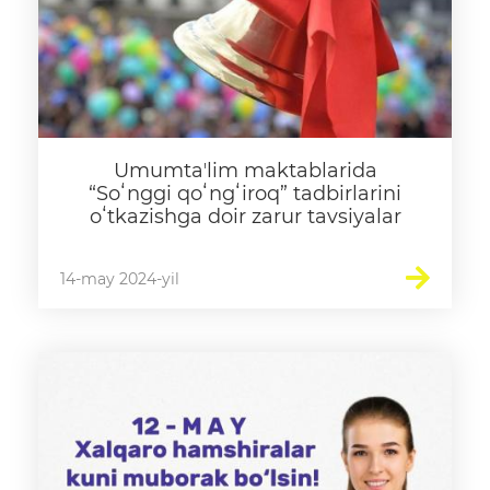
Umumtaʼlim maktablarida
“Soʻnggi qoʻngʻiroq” tadbirlarini
oʻtkazishga doir zarur tavsiyalar
14-may 2024-yil