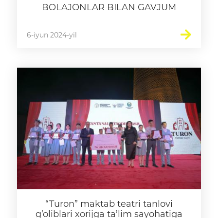
BOLAJONLAR BILAN GAVJUM
6-iyun 2024-yil
“Turon” maktab teatri tanlovi
g’oliblari xorijga ta’lim sayohatiga