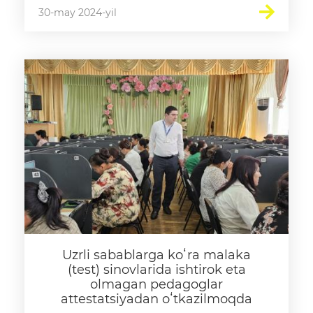
30-may 2024-yil
Uzrli sabablarga koʻra malaka
(test) sinovlarida ishtirok eta
olmagan pedagoglar
attestatsiyadan oʻtkazilmoqda