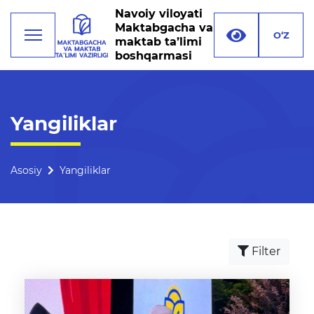
Navoiy viloyati
Maktabgacha va
O‘Z
maktab ta’limi
boshqarmasi
Faoliyat
Yangiliklar
Rahbariyat
Boshqarma tuzilmasi
Asosiy
Yangiliklar
Missiya, maqsad va vazifalar
Rekvizitlar
Filter
Bogʻlanish
Xalqaro aloqalar
Ochiq majlislar o'tkazish