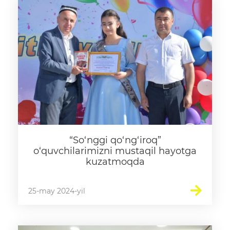
“So‘nggi qo‘ng‘iroq”
o‘quvchilarimizni mustaqil hayotga
kuzatmoqda
25-may 2024-yil