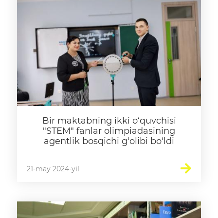
Bir maktabning ikki o‘quvchisi
"STEM" fanlar olimpiadasining
agentlik bosqichi g‘olibi bo‘ldi
21-may 2024-yil