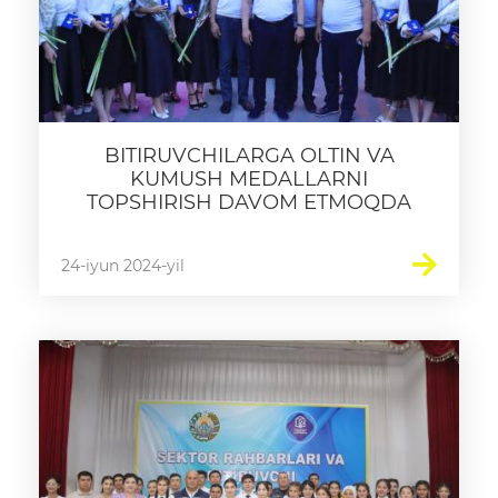
Ochiq byudjet
OCHIQ MA'LUMOTLAR (PF-
6247)
Ochiq ma'lumotlar to'plami
BITIRUVCHILARGA OLTIN VA
KUMUSH MEDALLARNI
TOPSHIRISH DAVOM ETMOQDA
Hujjatlar
24-iyun 2024-yil