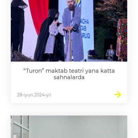
rejalari
Ta'lim
Tahliliy ma'lumotlar
Ta'limga doir terminlar
Kelajak markazi
“Turon” maktab teatri yana katta
Hisobotlar
sahnalarda
Interaktiv xizmatlar
28-iyun 2024-yil
Elektron kundalik
1-sinfga qabul
Elektron shahodatnoma