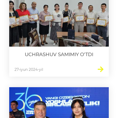
Raqamli kutubxona
Yagona elektron tizim
Malaka oshirish
Axborot xizmati
UCHRASHUV SAMIMIY O‘TDI
Press-relizlar
OAV biz haqimizda
27-iyun 2024-yil
Ma'ruzalar
Galereya
Videogalereya
Axborot xizmati