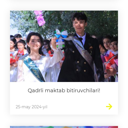
Qadrli maktab bitiruvchilari!
25-may 2024-yil