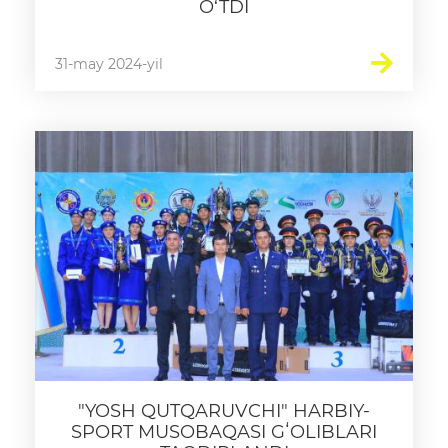
O‘TDI
31-may 2024-yil
"YOSH QUTQARUVCHI" HARBIY-
SPORT MUSOBAQASI GʻOLIBLARI